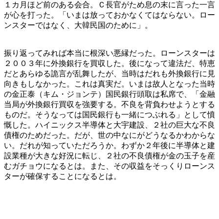
１カ月ほど前のある会合。Ｃ長官がため息の末に言った一言
が心を打った。「いまは放っておかなくてはならない。ロー
ンスターではなく、大韓民国のために」。
振り返ってみれば本当に根深い悪縁だった。ローンスターは
２００３年に外換銀行を買収した。後になって違法だ、特恵
だとあらゆる詭言が乱舞したが、当時はだれも外換銀行に見
向きもしなかった。これは真実だ。いまは故人となった当時
の金正泰（キム・ジョンテ）国民銀行頭取は私席で、「金融
当局が外換銀行買収を強要する。不良を背負わせようとする
ものだ。そうなっては国民銀行も一緒につぶれる」として憤
慨した。ハイニックス半導体と大宇建設、２社の巨大な不良
債権のためだった。だが、世の中なにがどうなるかわからな
い。だれが知っていただろうか。わずか２年後に半導体と建
設業種が大きな好況に転じ、２社の不良債権が金の玉子を産
むガチョウになるとは。また、その収益をそっくりローンス
ターが確保することになるとは。