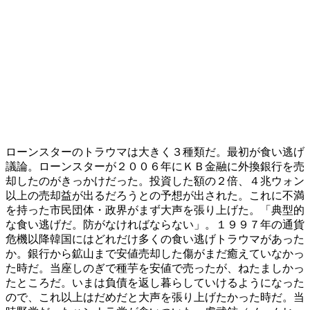
ローンスターのトラウマは大きく３種類だ。最初が食い逃げ
議論。ローンスターが２００６年にＫＢ金融に外換銀行を売
却したのがきっかけだった。投資した額の２倍、４兆ウォン
以上の売却益が出るだろうとの予想が出された。これに不満
を持った市民団体・政界がまず大声を張り上げた。「典型的
な食い逃げだ。防がなければならない」。１９９７年の通貨
危機以降韓国にはどれだけ多くの食い逃げトラウマがあった
か。銀行から鉱山まで安値売却した傷がまだ癒えていなかっ
た時だ。当座しのぎで種芋を安値で売ったが、ねたましかっ
たところだ。いまは負債を返し暮らしていけるようになった
ので、これ以上はだめだと大声を張り上げたかった時だ。当