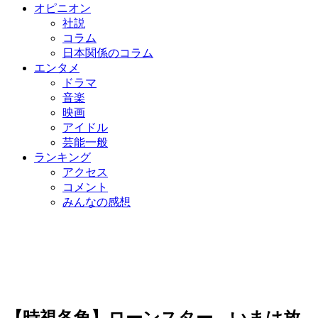
オピニオン
社説
コラム
日本関係のコラム
エンタメ
ドラマ
音楽
映画
アイドル
芸能一般
ランキング
アクセス
コメント
みんなの感想
【時視各角】ローンスター、いまは放