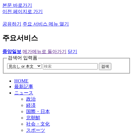
본문 바로가기
이전 페이지로 가기
공유하기
주요 서비스 메뉴 열기
주요서비스
중앙일보
메가메뉴로 돌아가기
닫기
검색어 입력폼
검색
HOME
最新記事
ニュース
政治
経済
国際・日本
北朝鮮
社会・文化
スポーツ