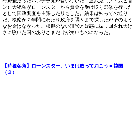
時野党だったハンナラ党が食いついた。盧武鉉（ノ・ムヒョ
ン）大統領がローンスターから資金を受け取り選挙を行った
として国政調査を主張したりもした。結果は知っての通り
だ。検察が２年間にわたり政府を隅々まで探したがそのよう
なお金はなかった。根拠のない誹謗と疑惑に振り回され大げ
さに騒いだ国のありさまだけが笑いものになった。
【時視各角】ローンスター、いまは放っておこう＝韓国
（２）