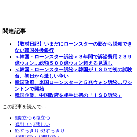
関連記事
【取材日記】いまだにローンスターの影から脱却でき
ない韓国外換銀行
＜韓国・ローンスター訴訟＞３年間で訴訟費用２３９
億ウォン…総額５００億ウォン超える見通し
＜韓国・ローンスター訴訟＞韓国がＩＳＤで初の試験
台、初日から激しい争い
韓国政府、米国ローンスターと５兆ウォン訴訟…ワシ
ントンで開始
韓国企業、中国政府を相手に初の「ＩＳＤ訴訟」
この記事を読んで…
6
腹立つ
6
腹立つ
3
悲しい
3
悲しい
63
すっきり
63
すっきり