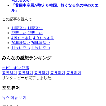
られるのか
「貧困中産層が増えた韓国、熱くなる水の中のカエ
ル」
この記事を読んで…
11
腹立つ
11
腹立つ
22
悲しい
22
悲しい
419
すっきり
419
すっきり
70
興味深い
70
興味深い
11
役に立つ
11
役に立つ
みんなの感想ランキング
オピニオン 記事
공유하기
공유하기
공유하기
공유하기
공유하기
リンクコピーが完了しました。
포토뷰어
뉴스 메뉴 보기