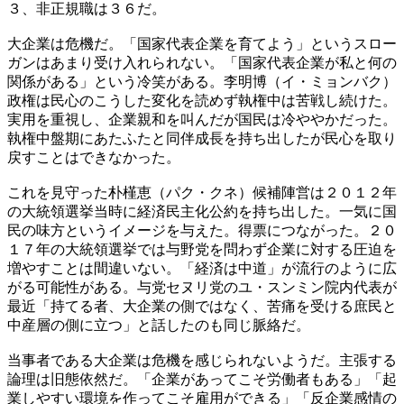
３、非正規職は３６だ。
大企業は危機だ。「国家代表企業を育てよう」というスロー
ガンはあまり受け入れられない。「国家代表企業が私と何の
関係がある」という冷笑がある。李明博（イ・ミョンバク）
政権は民心のこうした変化を読めず執権中は苦戦し続けた。
実用を重視し、企業親和を叫んだが国民は冷ややかだった。
執権中盤期にあたふたと同伴成長を持ち出したが民心を取り
戻すことはできなかった。
これを見守った朴槿恵（パク・クネ）候補陣営は２０１２年
の大統領選挙当時に経済民主化公約を持ち出した。一気に国
民の味方というイメージを与えた。得票につながった。２０
１７年の大統領選挙では与野党を問わず企業に対する圧迫を
増やすことは間違いない。「経済は中道」が流行のように広
がる可能性がある。与党セヌリ党のユ・スンミン院内代表が
最近「持てる者、大企業の側ではなく、苦痛を受ける庶民と
中産層の側に立つ」と話したのも同じ脈絡だ。
当事者である大企業は危機を感じられないようだ。主張する
論理は旧態依然だ。「企業があってこそ労働者もある」「起
業しやすい環境を作ってこそ雇用ができる」「反企業感情の