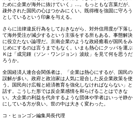
ために企業が海外に抜けていく」…。もっともな言葉だが、
疎外された国民の心はつかみにくい。既得権を強固に守ろう
としているという印象を与える。
さらに法律違反行為をしておきながら、対外信用度が下落し
て海外受注が減少するという主張をする所もある。事態解決
に役立たない論理だ。京南企業のような政経癒着が国民をみ
じめにするのは言うまでもなく。いまも熱心にクッパを運ぶ
Ｋは「成完鍾（ソン・ワンジョン）波紋」を見て何を思うだ
ろうか。
全国経済人連合会関係者は、「企業は熱心にするが、国民の
誤解が多い。政府と政治家は人気に迎合した反企業政策を使
う。国民向け広報と経済教育を強化しなければならない」と
話す。こうした形では反企業感情を和らげることはできな
い。大企業の利益を代弁するような団体や学者はいっそ静か
にしている方が良い。世の中は大きく変わった。
コ・ヒョンゴン編集局長代理