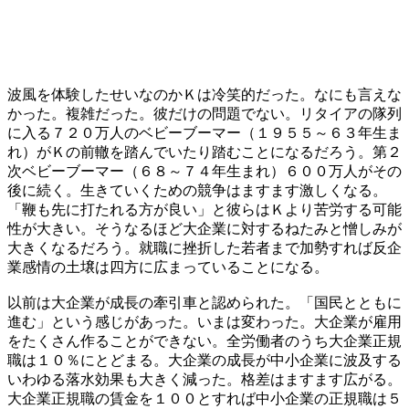
波風を体験したせいなのかＫは冷笑的だった。なにも言えな
かった。複雑だった。彼だけの問題でない。リタイアの隊列
に入る７２０万人のベビーブーマー（１９５５～６３年生ま
れ）がＫの前轍を踏んでいたり踏むことになるだろう。第２
次ベビーブーマー（６８～７４年生まれ）６００万人がその
後に続く。生きていくための競争はますます激しくなる。
「鞭も先に打たれる方が良い」と彼らはＫより苦労する可能
性が大きい。そうなるほど大企業に対するねたみと憎しみが
大きくなるだろう。就職に挫折した若者まで加勢すれば反企
業感情の土壌は四方に広まっていることになる。
以前は大企業が成長の牽引車と認められた。「国民とともに
進む」という感じがあった。いまは変わった。大企業が雇用
をたくさん作ることができない。全労働者のうち大企業正規
職は１０％にとどまる。大企業の成長が中小企業に波及する
いわゆる落水効果も大きく減った。格差はますます広がる。
大企業正規職の賃金を１００とすれば中小企業の正規職は５