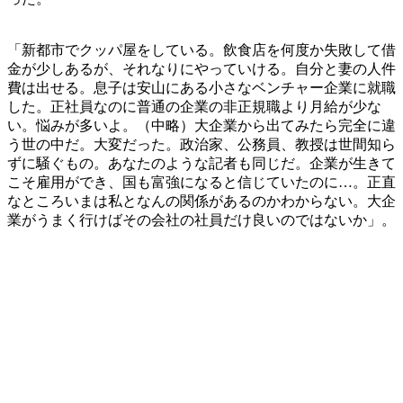
「新都市でクッパ屋をしている。飲食店を何度か失敗して借
金が少しあるが、それなりにやっていける。自分と妻の人件
費は出せる。息子は安山にある小さなベンチャー企業に就職
した。正社員なのに普通の企業の非正規職より月給が少な
い。悩みが多いよ。（中略）大企業から出てみたら完全に違
う世の中だ。大変だった。政治家、公務員、教授は世間知ら
ずに騒ぐもの。あなたのような記者も同じだ。企業が生きて
こそ雇用ができ、国も富強になると信じていたのに…。正直
なところいまは私となんの関係があるのかわからない。大企
業がうまく行けばその会社の社員だけ良いのではないか」。