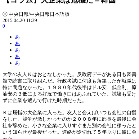
ⓒ 中央日報/中央日報日本語版
2015.04.20 11:39
0
あ
あ
あ
あ
あ
大学の友人Ｋはおとなしかった。反政府デモがある日も図書
館で読書に取り組んだ。行政考試に何度も落第したが就職は
特に問題なかった。１９８０年代後半はドル安、低金利、原
油安の３低による好況で働き口はあふれていた。試験も受け
ずに企業を選んで行けた時期だった。
Ｋは屈指の大企業に入った。友人と会えばいつも会社の自慢
をした。競争が激しかったのか２００８年に部長を最後に会
社を辞めた。小さな企業に入りすぐまた別の会社に移ったと
いう知らせが最後だった。連絡が途切れて５年ぶりに彼に会
った。