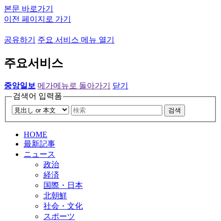
본문 바로가기
이전 페이지로 가기
공유하기
주요 서비스 메뉴 열기
주요서비스
중앙일보
메가메뉴로 돌아가기
닫기
검색어 입력폼
검색
HOME
最新記事
ニュース
政治
経済
国際・日本
北朝鮮
社会・文化
スポーツ