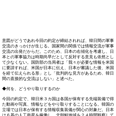
意図がどうであれ今回の約定が締結されれば、韓日間の軍事
交流のきっかけが生じる。国家間の関係では情報交流が軍事
交流の出発だからだ。このため、日本の右傾化を考慮し、日
本との軍事協力は時期尚早だとして反対する意見も依然とし
て少なくない。国防部の当局者は「我々が必要な情報を米国
に要請すれば、米国が日本に伝え、日本が審議した後、米国
を経て伝えられる形」とし「批判的な見方があるため、韓日
間の直接的な交流はしない」と述べた。
◆何を、どうやり取りするのか
今回の約定で、韓日米３カ国は各国が保有する先端装備で得
た動画や写真、情報などをやり取りすることになる。韓国の
立場では日本が保有する情報収集装備が関心の対象だ。日本
は６基の人工衛星を稼働し、北朝鮮地域を２４時間観察して