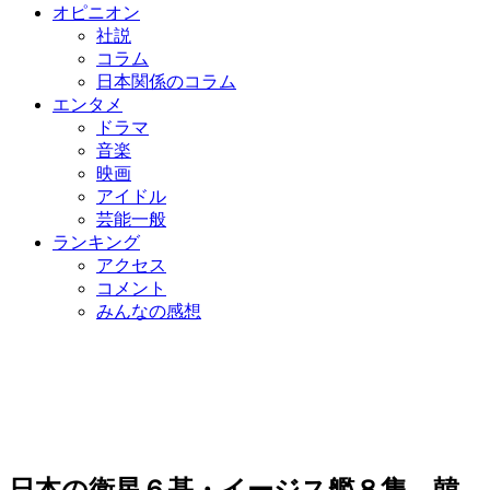
オピニオン
社説
コラム
日本関係のコラム
エンタメ
ドラマ
音楽
映画
アイドル
芸能一般
ランキング
アクセス
コメント
みんなの感想
日本の衛星６基・イージス艦８隻…韓