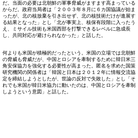
だ。当面の必要は北朝鮮の軍事脅威がますます高まっている
からだ。政府当局者は「２００３年８月に６カ国協議が始ま
ったが、北の核放棄を引き出せず、北の核技術だけが進展す
る結果となった」とし「北が事実上、核保有段階に入ったう
え、ミサイル技術も米国西部を打撃できるレベルに急成長
し、共同対応が避けられなかった」と話した。
何よりも米国が積極的だったという。米国の立場では北朝鮮
の脅威も脅威だが、中国とロシアを牽制するために韓日米三
角安保協力を強化する必要性が高まった。匿名を求めた国策
研究機関の関係者は「韓国と日本は２０１２年に情報交流協
定を締結しようとしたが、世論の反対で失敗した」とし「そ
れでも米国が韓日米協力に動いたのは、中国とロシアを牽制
しようという意図」と話した。