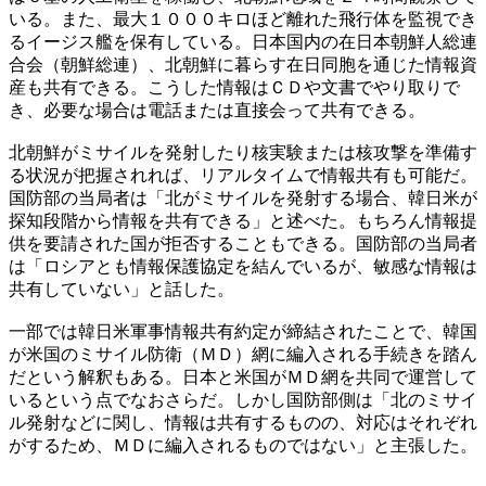
いる。また、最大１０００キロほど離れた飛行体を監視でき
るイージス艦を保有している。日本国内の在日本朝鮮人総連
合会（朝鮮総連）、北朝鮮に暮らす在日同胞を通じた情報資
産も共有できる。こうした情報はＣＤや文書でやり取りで
き、必要な場合は電話または直接会って共有できる。
北朝鮮がミサイルを発射したり核実験または核攻撃を準備す
る状況が把握されれば、リアルタイムで情報共有も可能だ。
国防部の当局者は「北がミサイルを発射する場合、韓日米が
探知段階から情報を共有できる」と述べた。もちろん情報提
供を要請された国が拒否することもできる。国防部の当局者
は「ロシアとも情報保護協定を結んでいるが、敏感な情報は
共有していない」と話した。
一部では韓日米軍事情報共有約定が締結されたことで、韓国
が米国のミサイル防衛（ＭＤ）網に編入される手続きを踏ん
だという解釈もある。日本と米国がＭＤ網を共同で運営して
いるという点でなおさらだ。しかし国防部側は「北のミサイ
ル発射などに関し、情報は共有するものの、対応はそれぞれ
がするため、ＭＤに編入されるものではない」と主張した。