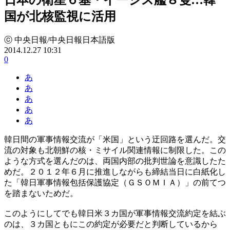
国が北核監視に活用
ⓒ 中央日報/中央日報日本語版
2014.12.27 10:31
0
あ
あ
あ
あ
あ
韓日間の軍事情報交流が「米国」という迂回路を選んだ。交
流の対象も北朝鮮の核・ミサイル関連情報に制限した。この
ような方式を選んだのは、両国内部の批判世論を意識したた
めだ。２０１２年６月に推進しながらも締結当日に白紙化し
た「韓日軍事情報包括保護協定（ＧＳＯＭＩＡ）」の前てつ
を踏まないためだ。
このようにしてでも韓日米３カ国が軍事情報交流約定を結ぶ
のは、３カ国ともにこの約定が必要だと判断しているから