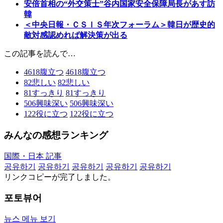
安倍首相の“外交策士”谷内国家安全保障局長があす訪
韓
＜中央日報・ＣＳＩＳ年次フォーラム＞韓日が歴史的
敵対感認めれば解決策が出る
この記事を読んで…
4618
腹立つ
4618
腹立つ
82
悲しい
82
悲しい
81
すっきり
81
すっきり
506
興味深い
506
興味深い
122
役に立つ
122
役に立つ
みんなの感想ランキング
国際・日本 記事
공유하기
공유하기
공유하기
공유하기
공유하기
リンクコピーが完了しました。
포토뷰어
뉴스 메뉴 보기