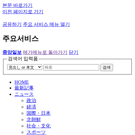
본문 바로가기
이전 페이지로 가기
공유하기
주요 서비스 메뉴 열기
주요서비스
중앙일보
메가메뉴로 돌아가기
닫기
검색어 입력폼
검색
HOME
最新記事
ニュース
政治
経済
国際・日本
北朝鮮
社会・文化
スポーツ