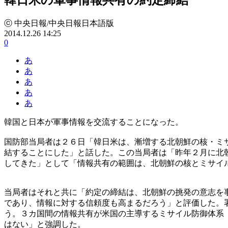
ⓒ 中央日報/中央日報日本語版
2014.12.26 14:25
0
あ
あ
あ
あ
あ
韓国と日本が軍事情報を交流することになった。
国防部当局者は２６日「韓日米は、漸増する北朝鮮の核・ミ
結することにした」と話した。この当局者は「昨年２月に北
してきた」として「情報共有の範囲は、北朝鮮の核とミサイ
当局者はそれと共に「約定の締結は、北朝鮮の挑発の意志を
であり、情報に対する信頼度も高まるだろう」と評価した。
う。３カ国間の情報共有が米国の主導するミサイル防御体系
はない」と強調した。