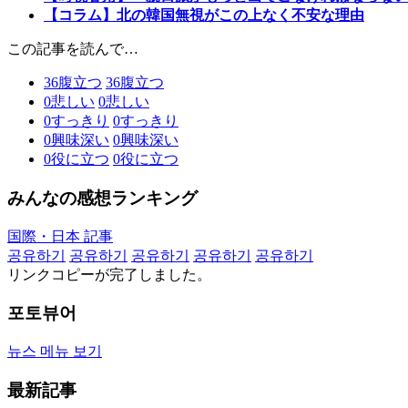
【コラム】北の韓国無視がこの上なく不安な理由
この記事を読んで…
36
腹立つ
36
腹立つ
0
悲しい
0
悲しい
0
すっきり
0
すっきり
0
興味深い
0
興味深い
0
役に立つ
0
役に立つ
みんなの感想ランキング
国際・日本 記事
공유하기
공유하기
공유하기
공유하기
공유하기
リンクコピーが完了しました。
포토뷰어
뉴스 메뉴 보기
最新記事