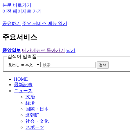
본문 바로가기
이전 페이지로 가기
공유하기
주요 서비스 메뉴 열기
주요서비스
중앙일보
메가메뉴로 돌아가기
닫기
검색어 입력폼
검색
HOME
最新記事
ニュース
政治
経済
国際・日本
北朝鮮
社会・文化
スポーツ