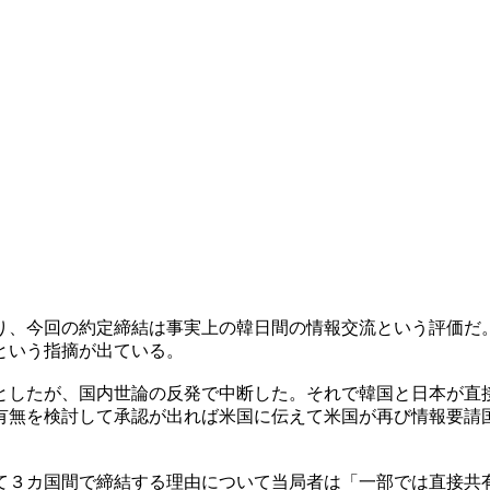
り、今回の約定締結は事実上の韓日間の情報交流という評価だ
という指摘が出ている。
としたが、国内世論の反発で中断した。それで韓国と日本が直
有無を検討して承認が出れば米国に伝えて米国が再び情報要請
て３カ国間で締結する理由について当局者は「一部では直接共