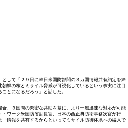
」として「２９日に韓日米国防部間の３カ国情報共有約定を締
北朝鮮の核とミサイル脅威が可視化しているという事実に注目
ることになるだろう」と話した。
場合、３国間の緊密な共助を基に、より一層迅速な対応が可能
ト・ワーク米国防省副長官、日本の西正典防衛事務次官が行
は「情報を共有するからといってミサイル防御体系への編入で