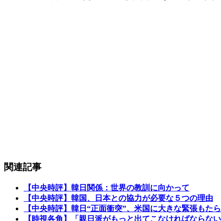
関連記事
【中央時評】韓日関係：世界の教訓に向かって
【中央時評】韓国、日本との協力が必要な５つの理由
【中央時評】韓日“正面衝突”、米国に大きな緊張もた
【時視各角】「親日派がもっと出てこなければならない