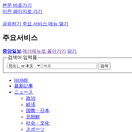
본문 바로가기
이전 페이지로 가기
공유하기
주요 서비스 메뉴 열기
주요서비스
중앙일보
메가메뉴로 돌아가기
닫기
검색어 입력폼
검색
HOME
最新記事
ニュース
政治
経済
国際・日本
北朝鮮
社会・文化
スポーツ