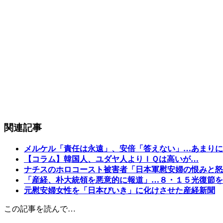
関連記事
メルケル「責任は永遠」、安倍「答えない」…あまりに
【コラム】韓国人、ユダヤ人よりＩＱは高いが…
ナチスのホロコースト被害者「日本軍慰安婦の恨みと怒
「産経、朴大統領を悪意的に報道」…８・１５光復節を
元慰安婦女性を「日本びいき」に化けさせた産経新聞
この記事を読んで…