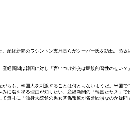
た。産経新聞のワシントン支局長らがクーパー氏を訪ね、熊坂
。産経新聞は韓国に対し「言いつけ外交は民族的習性のせい？
ながらも、韓国人を刺激することは何ともないようだ。米国で
やみに塩を塗る理由が知りたい。産経新聞の「韓国たたき」で
して無礼に「独身大統領の男女関係報道が名誉毀損なのか疑問