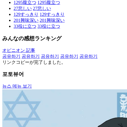
1295
腹立つ
1295
腹立つ
27
悲しい
27
悲しい
129
すっきり
129
すっきり
201
興味深い
201
興味深い
33
役に立つ
33
役に立つ
みんなの感想ランキング
オピニオン 記事
공유하기
공유하기
공유하기
공유하기
공유하기
リンクコピーが完了しました。
포토뷰어
뉴스 메뉴 보기