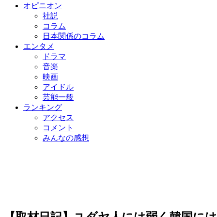
オピニオン
社説
コラム
日本関係のコラム
エンタメ
ドラマ
音楽
映画
アイドル
芸能一般
ランキング
アクセス
コメント
みんなの感想
【取材日記】ユダヤ人には弱く韓国には