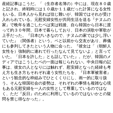
産経記事はこうだ。「（生存者名簿の）中には、現在８０歳
と記され、終戦時には１０歳か１１歳だった計算になる女性
もいる。日本人から見れば信じ難いが、韓国ではそれが受け
入れられている。元慰安婦女性が共同生活を送る『ナヌムの
家』で晩年を過ごしたペは実は戦後、自ら韓国から日本に渡
って約３０年間、日本で暮らしており、日本の演歌や軍歌が
上手だった。『日本びいきなので、ナヌムの家では少し浮い
ていた』（関係者）という。ペと以前から交友があり、葬儀
にも参列してきたという人物に会った。『彼女は「（朝鮮人
女性を）強制的に連れて行ったなんて見てないよ」と言って
いた。「日本を許した」とも話していた』。だが、韓国のメ
ディアではこうしたペの一面は報じられない。中央日報の記
事は、彼女の人となりには触れず、慰安婦となった経緯も考
え方も生き方もそれぞれ違う女性たちを、『日本軍被害者』
という観念的な枠組みでひとくくりにし、画一的に取り扱
う。そんな韓国社会の姿勢は、それぞれの事情も複雑な心境
もある元慰安婦を一人の女性として尊重しているのではな
く、ただ『反日』のために利用しているのではないかとの疑
問を禁じ得なかった」。