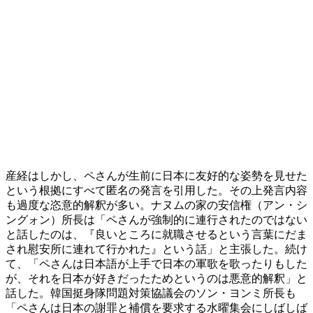
産経はしかし、ペさんが生前に日本に友好的な姿勢を見せた
という根拠にすべて匿名の発言を引用した。その上発言内容
も過度な恣意的解釈が多い。ナヌムの家の安信権（アン・シ
ングォン）所長は「ペさんが強制的に連行されたのではない
と話したのは、『良いところに就職させるという言葉にだま
され慰安所に連れて行かれた』という話」と主張した。続け
て、「ペさんは日本語が上手で日本の軍歌を歌ったりもした
が、それを日本が好きだったためというのは悪意的解釈」と
話した。韓国挺身隊問題対策協議会のソン・ヨンミ所長も
「ペさんは日本の謝罪と補償を要求する水曜集会にしばしば