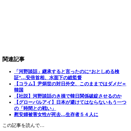
関連記事
「河野談話」継承すると言ったのに“おとしめる検
証”…安倍首相、水面下の総監督
【コラム】尹炳世の対日外交、このままではダメだ＝
韓国
【社説】河野談話のき損で韓日関係破綻させるのか
【グローバルアイ】日本が避けてはならないもう一つ
の「時間との戦い」
慰安婦被害女性が死去…生存者５４人に
この記事を読んで…