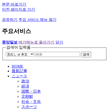
본문 바로가기
이전 페이지로 가기
공유하기
주요 서비스 메뉴 열기
주요서비스
중앙일보
메가메뉴로 돌아가기
닫기
검색어 입력폼
검색
HOME
最新記事
ニュース
政治
経済
国際・日本
北朝鮮
社会・文化
スポーツ