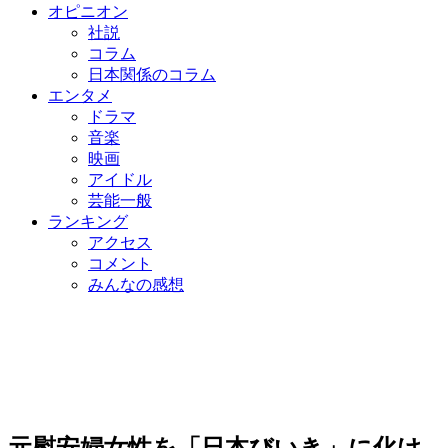
オピニオン
社説
コラム
日本関係のコラム
エンタメ
ドラマ
音楽
映画
アイドル
芸能一般
ランキング
アクセス
コメント
みんなの感想
元慰安婦女性を「日本びいき」に化け