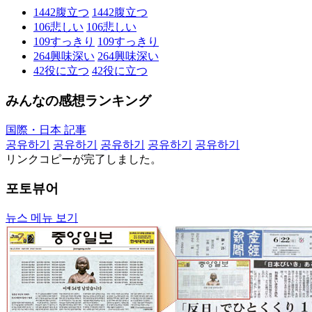
1442
腹立つ
1442
腹立つ
106
悲しい
106
悲しい
109
すっきり
109
すっきり
264
興味深い
264
興味深い
42
役に立つ
42
役に立つ
みんなの感想ランキング
国際・日本 記事
공유하기
공유하기
공유하기
공유하기
공유하기
リンクコピーが完了しました。
포토뷰어
뉴스 메뉴 보기