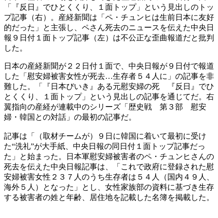
「『反日』でひとくくり、１面トップ」という見出しのトッ
プ記事（右）。産経新聞は「ペ・チュンヒは生前日本に友好
的だった」と主張し、ペさん死去のニュースを伝えた中央日
報９日付１面トップ記事（左）は不公正な歪曲報道だと批判
した。
日本の産経新聞が２２日付１面で、中央日報が９日付で報道
した「慰安婦被害女性が死去…生存者５４人に」の記事を非
難した。「『日本びいき』ある元慰安婦の死 『反日』でひ
とくくり、１面トップ」という見出しの記事を通じてだ。右
翼指向の産経が連載中のシリーズ「歴史戦 第３部 慰安
婦・韓国との対話」の最初の記事だ。
記事は「（取材チームが）９日に韓国に着いて最初に受け
た“洗礼”が大手紙、中央日報の同日付１面トップ記事だっ
た」と始まった。日本軍慰安婦被害者のペ・チュンヒさんの
死去を伝えた中央日報記事は、「これで政府に登録された慰
安婦被害女性２３７人のうち生存者は５４人（国内４９人、
海外５人）となった」とし、女性家族部の資料に基づき生存
する被害者の姓と年齢、居住地を記載した名簿を掲載した。