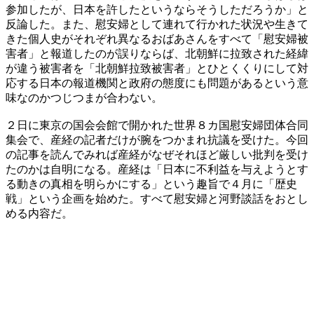
参加したが、日本を許したというならそうしただろうか」と
反論した。また、慰安婦として連れて行かれた状況や生きて
きた個人史がそれぞれ異なるおばあさんをすべて「慰安婦被
害者」と報道したのが誤りならば、北朝鮮に拉致された経緯
が違う被害者を「北朝鮮拉致被害者」とひとくくりにして対
応する日本の報道機関と政府の態度にも問題があるという意
味なのかつじつまが合わない。
２日に東京の国会会館で開かれた世界８カ国慰安婦団体合同
集会で、産経の記者だけが腕をつかまれ抗議を受けた。今回
の記事を読んでみれば産経がなぜそれほど厳しい批判を受け
たのかは自明になる。産経は「日本に不利益を与えようとす
る動きの真相を明らかにする」という趣旨で４月に「歴史
戦」という企画を始めた。すべて慰安婦と河野談話をおとし
める内容だ。