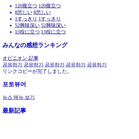
120
腹立つ
120
腹立つ
8
悲しい
8
悲しい
1
すっきり
1
すっきり
52
興味深い
52
興味深い
13
役に立つ
13
役に立つ
みんなの感想ランキング
オピニオン 記事
공유하기
공유하기
공유하기
공유하기
공유하기
リンクコピーが完了しました。
포토뷰어
뉴스 메뉴 보기
最新記事