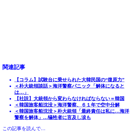
関連記事
【コラム】試験台に乗せられた大韓民国の“復原力”
＜朴大統領談話＞海洋警察パニック「解体になると
は…」
【社説】大統領から変わらなければならない＝韓国
＜韓国旅客船沈没＞海洋警察、６１年で空中分解
＜韓国旅客船沈没＞朴大統領「最終責任は私に…海洋
警察を解体」…犠牲者に言及し涙も
この記事を読んで…