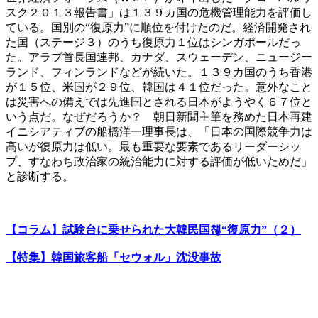
スク２０１３報告書」は１３９カ国の危機管理能力を評価し
ている。国別の“復原力”に順位を付けたのだ。経済開発され
た国（ステージ３）のうち復原力１位はシンガポールだっ
た。アラブ首長国連邦、カナダ、スウェーデン、ニュージー
ランド、フィンランドなどが続いた。１３９カ国のうち香港
が１５位、米国が２９位、韓国は４１位だった。意外なこと
は災害への備えでは先進国とされる日本がようやく６７位と
いう点だ。なぜだろうか？ 朝日新聞主筆を務めた日本再建
イニシアティブの船橋洋一理事長は、「日本の国際競争力は
高いが復原力は低い。最も重要な要素であるリーダーシッ
プ、すなわち政治家の統治能力に対する評価が低いためだ」
と診断する。
【コラム】試験台に乗せられた大韓民国첂“復原力”（２）
【特集】韓国旅客船「セウォル」沈没事故