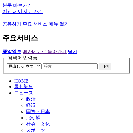
본문 바로가기
이전 페이지로 가기
공유하기
주요 서비스 메뉴 열기
주요서비스
중앙일보
메가메뉴로 돌아가기
닫기
검색어 입력폼
검색
HOME
最新記事
ニュース
政治
経済
国際・日本
北朝鮮
社会・文化
スポーツ