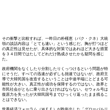
その衝撃と比較すれば、一昨日の朴槿恵（パク・クネ）大統
領の談話内容は「とても速い」という感じだ。胸が打つほど
の真正性は見せたが、具体的な対策ではあれほど大きな措置
を３４日間ではたしてどれだけ熟成させたかも疑問を感じ
た。
政府機関をなくしたり分割したりくっつけるという問題が特
にそうだ。すべての迅速が必ずしも拙速ではないが、政府主
導で大韓民国を改造するということは中途半端にとどまる可
能性が大きい。真正性が成功を保障するのではない。政界と
市民社会がともに乗り出さなければならない。セウォル号は
復原力を失ったが大韓民国号までひっくり返ったまま残るこ
とはできない。
世界経済フォーラム（ＷＥＦ）が昨年出した「グローバルリ