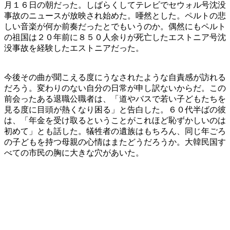
月１６日の朝だった。しばらくしてテレビでセウォル号沈没
事故のニュースが放映され始めた。唖然とした。ペルトの悲
しい音楽が何か前奏だったとでもいうのか。偶然にもペルト
の祖国は２０年前に８５０人余りが死亡したエストニア号沈
没事故を経験したエストニアだった。
今後その曲が聞こえる度にうなされたような自責感が訪れる
だろう。変わりのない自分の日常が申し訳ないからだ。この
前会ったある退職公職者は、「道やバスで若い子どもたちを
見る度に目頭が熱くなり困る」と告白した。６０代半ばの彼
は、「年金を受け取るということがこれほど恥ずかしいのは
初めて」とも話した。犠牲者の遺族はもちろん、同じ年ごろ
の子どもを持つ母親の心情はまたどうだろうか。大韓民国す
べての市民の胸に大きな穴があいた。