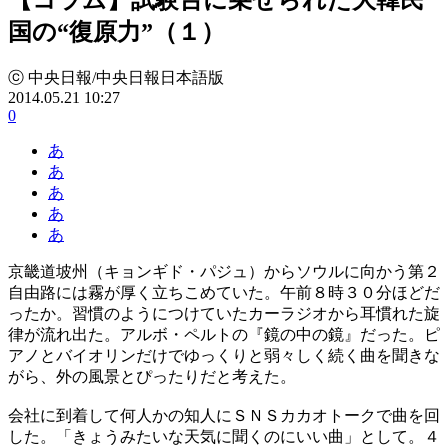
国の“復原力”（１）
ⓒ 中央日報/中央日報日本語版
2014.05.21 10:27
0
あ
あ
あ
あ
あ
京畿道坡州（キョンギド・パジュ）からソウルに向かう第２
自由路には霧が厚く立ちこめていた。午前８時３０分ほどだ
ったか。習慣のようにつけていたカーラジオから耳慣れた旋
律が流れ出た。アルボ・ペルトの『鏡の中の鏡』だった。ピ
アノとバイオリンだけでゆっくりと弱々しく続く曲を聞きな
がら、外の風景とぴったりだと考えた。
会社に到着して何人かの知人にＳＮＳカカオトークで曲を回
した。「きょうみたいな天気に聞くのにいい曲」として。４