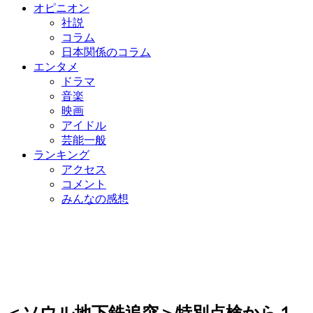
オピニオン
社説
コラム
日本関係のコラム
エンタメ
ドラマ
音楽
映画
アイドル
芸能一般
ランキング
アクセス
コメント
みんなの感想
＜ソウル地下鉄追突＞特別点検から１