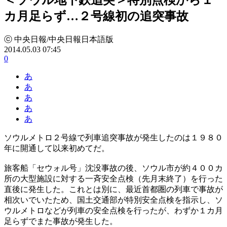
カ月足らず…２号線初の追突事故
ⓒ 中央日報/中央日報日本語版
2014.05.03 07:45
0
あ
あ
あ
あ
あ
ソウルメトロ２号線で列車追突事故が発生したのは１９８０
年に開通して以来初めてだ。
旅客船「セウォル号」沈没事故の後、ソウル市が約４００カ
所の大型施設に対する一斉安全点検（先月末終了）を行った
直後に発生した。これとは別に、最近首都圏の列車で事故が
相次いでいたため、国土交通部が特別安全点検を指示し、ソ
ウルメトロなどが列車の安全点検を行ったが、わずか１カ月
足らずでまた事故が発生した。