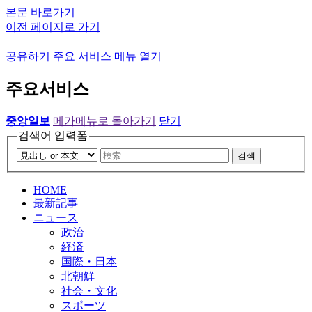
본문 바로가기
이전 페이지로 가기
공유하기
주요 서비스 메뉴 열기
주요서비스
중앙일보
메가메뉴로 돌아가기
닫기
검색어 입력폼
검색
HOME
最新記事
ニュース
政治
経済
国際・日本
北朝鮮
社会・文化
スポーツ