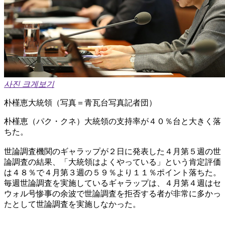
사진 크게보기
朴槿恵大統領（写真＝青瓦台写真記者団）
朴槿恵（パク・クネ）大統領の支持率が４０％台と大きく落
ちた。
世論調査機関のギャラップが２日に発表した４月第５週の世
論調査の結果、「大統領はよくやっている」という肯定評価
は４８％で４月第３週の５９％より１１％ポイント落ちた。
毎週世論調査を実施しているギャラップは、４月第４週はセ
ウォル号惨事の余波で世論調査を拒否する者が非常に多かっ
たとして世論調査を実施しなかった。