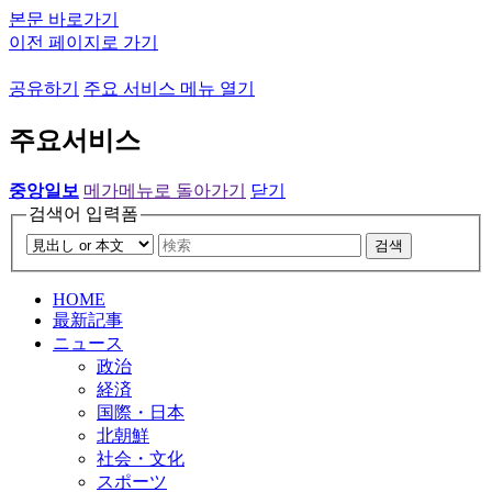
본문 바로가기
이전 페이지로 가기
공유하기
주요 서비스 메뉴 열기
주요서비스
중앙일보
메가메뉴로 돌아가기
닫기
검색어 입력폼
검색
HOME
最新記事
ニュース
政治
経済
国際・日本
北朝鮮
社会・文化
スポーツ