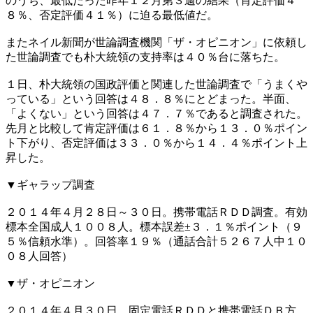
のうち、最低だった昨年１２月第３週の結果（肯定評価４
８％、否定評価４１％）に迫る最低値だ。
またネイル新聞が世論調査機関「ザ・オピニオン」に依頼し
た世論調査でも朴大統領の支持率は４０％台に落ちた。
１日、朴大統領の国政評価と関連した世論調査で「うまくや
っている」という回答は４８．８％にとどまった。半面、
「よくない」という回答は４７．７％であると調査された。
先月と比較して肯定評価は６１．８％から１３．０％ポイン
ト下がり、否定評価は３３．０％から１４．４％ポイント上
昇した。
▼ギャラップ調査
２０１４年４月２８日～３０日。携帯電話ＲＤＤ調査。有効
標本全国成人１００８人。標本誤差±３．１％ポイント（９
５％信頼水準）。回答率１９％（通話合計５２６７人中１０
０８人回答）
▼ザ・オピニオン
２０１４年４月３０日。固定電話ＲＤＤと携帯電話ＤＢ方