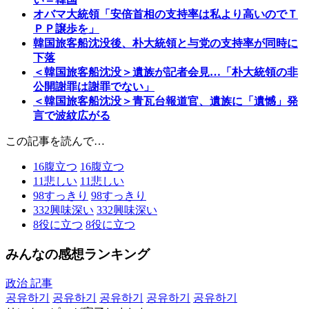
オバマ大統領「安倍首相の支持率は私より高いのでＴ
ＰＰ譲歩を」
韓国旅客船沈没後、朴大統領と与党の支持率が同時に
下落
＜韓国旅客船沈没＞遺族が記者会見…「朴大統領の非
公開謝罪は謝罪でない」
＜韓国旅客船沈没＞青瓦台報道官、遺族に「遺憾」発
言で波紋広がる
この記事を読んで…
16
腹立つ
16
腹立つ
11
悲しい
11
悲しい
98
すっきり
98
すっきり
332
興味深い
332
興味深い
8
役に立つ
8
役に立つ
みんなの感想ランキング
政治 記事
공유하기
공유하기
공유하기
공유하기
공유하기