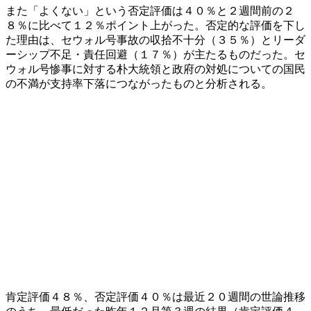
また「よくない」という否定評価は４０％と２週間前の２
８％に比べて１２％ポイント上がった。否定的な評価を下し
た理由は、セウォル号事故の収拾不十分（３５％）とリーダ
ーシップ不足・責任回避（１７％）が主たるものだった。セ
ウォル号惨事に対する朴大統領と政府の対処についての国民
の不満が支持率下落につながったものと分析される。
肯定評価４８％、否定評価４０％は最近２０週間の世論推移