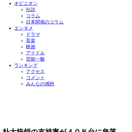
オピニオン
社説
コラム
日本関係のコラム
エンタメ
ドラマ
音楽
映画
アイドル
芸能一般
ランキング
アクセス
コメント
みんなの感想
朴大統領の支持率が４０％台に急落…