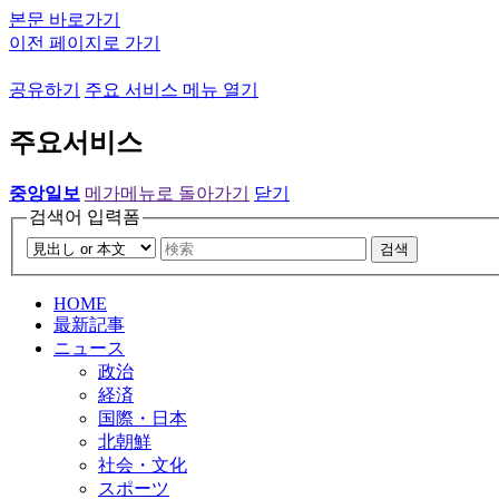
본문 바로가기
이전 페이지로 가기
공유하기
주요 서비스 메뉴 열기
주요서비스
중앙일보
메가메뉴로 돌아가기
닫기
검색어 입력폼
검색
HOME
最新記事
ニュース
政治
経済
国際・日本
北朝鮮
社会・文化
スポーツ