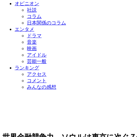
オピニオン
社説
コラム
日本関係のコラム
エンタメ
ドラマ
音楽
映画
アイドル
芸能一般
ランキング
アクセス
コメント
みんなの感想
世界金融競争力、ソウルは東京に次ぐ７