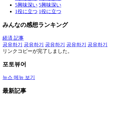
5
興味深い
5
興味深い
1
役に立つ
1
役に立つ
みんなの感想ランキング
経済 記事
공유하기
공유하기
공유하기
공유하기
공유하기
リンクコピーが完了しました。
포토뷰어
뉴스 메뉴 보기
最新記事