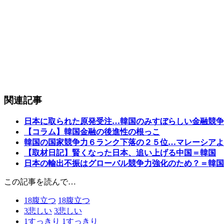
関連記事
日本に取られた原発受注…韓国のみすぼらしい金融競争
【コラム】韓国金融の後進性の根っこ
韓国の国家競争力６ランク下落の２５位…マレーシアよ
【取材日記】賢くなった日本、追い上げる中国＝韓国
日本の輸出不振はグローバル競争力強化のため？＝韓国
この記事を読んで…
18
腹立つ
18
腹立つ
3
悲しい
3
悲しい
1
すっきり
1
すっきり