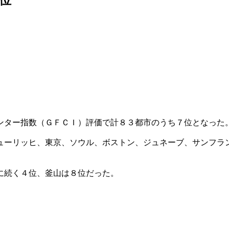
ンター指数（ＧＦＣＩ）評価で計８３都市のうち７位となった
ューリッヒ、東京、ソウル、ボストン、ジュネーブ、サンフラ
に続く４位、釜山は８位だった。