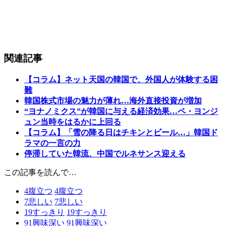
関連記事
【コラム】ネット天国の韓国で、外国人が体験する困
難
韓国株式市場の魅力が薄れ…海外直接投資が増加
“ヨナノミクス”が韓国に与える経済効果…ペ・ヨンジ
ュン当時をはるかに上回る
【コラム】「雪の降る日はチキンとビール…」韓国ド
ラマの一言の力
停滞していた韓流、中国でルネサンス迎える
この記事を読んで…
4
腹立つ
4
腹立つ
7
悲しい
7
悲しい
19
すっきり
19
すっきり
91
興味深い
91
興味深い