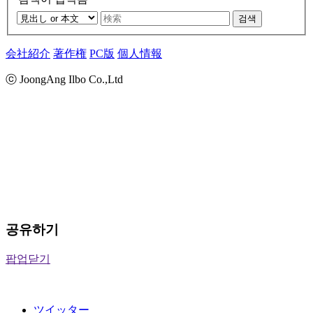
검색
会社紹介
著作権
PC版
個人情報
ⓒ JoongAng Ilbo Co.,Ltd
공유하기
팝업닫기
ツイッター