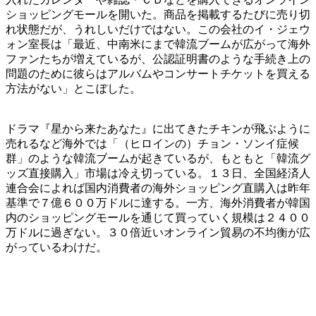
ショッピングモールを開いた。商品を掲載するたびに売り切
れ状態だが、うれしいだけではない。この会社のイ・ジェウ
ォン室長は「最近、中南米にまで韓流ブームが広がって海外
ファンたちが増えているが、公認証明書のような手続き上の
問題のために彼らはアルバムやコンサートチケットを買える
方法がない」とこぼした。
ドラマ『星から来たあなた』に出てきたチキンが飛ぶように
売れるなど海外では「（ヒロインの）チョン・ソンイ症候
群」のような韓流ブームが起きているが、もともと「韓流グ
ッズ直接購入」市場は冷え切っている。１３日、全国経済人
連合会によれば国内消費者の海外ショッピング直購入は昨年
基準で７億６００万ドルに達する。一方、海外消費者が韓国
内のショッピングモールを通じて買っていく規模は２４００
万ドルに過ぎない。３０倍近いオンライン貿易の不均衡が広
がっているわけだ。