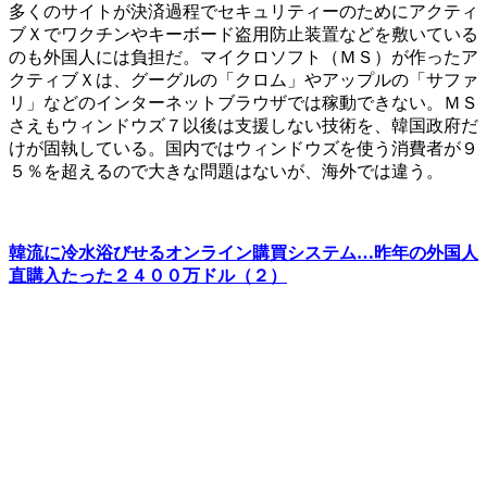
多くのサイトが決済過程でセキュリティーのためにアクティ
ブＸでワクチンやキーボード盗用防止装置などを敷いている
のも外国人には負担だ。マイクロソフト（ＭＳ）が作ったア
クティブＸは、グーグルの「クロム」やアップルの「サファ
リ」などのインターネットブラウザでは稼動できない。ＭＳ
さえもウィンドウズ７以後は支援しない技術を、韓国政府だ
けが固執している。国内ではウィンドウズを使う消費者が９
５％を超えるので大きな問題はないが、海外では違う。
韓流に冷水浴びせるオンライン購買システム…昨年の外国人
直購入たった２４００万ドル（２）