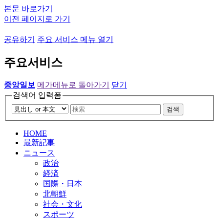
본문 바로가기
이전 페이지로 가기
공유하기
주요 서비스 메뉴 열기
주요서비스
중앙일보
메가메뉴로 돌아가기
닫기
검색어 입력폼
검색
HOME
最新記事
ニュース
政治
経済
国際・日本
北朝鮮
社会・文化
スポーツ