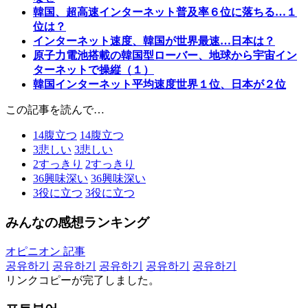
韓国、超高速インターネット普及率６位に落ちる…１
位は？
インターネット速度、韓国が世界最速…日本は？
原子力電池搭載の韓国型ローバー、地球から宇宙イン
ターネットで操縦（１）
韓国インターネット平均速度世界１位、日本が２位
この記事を読んで…
14
腹立つ
14
腹立つ
3
悲しい
3
悲しい
2
すっきり
2
すっきり
36
興味深い
36
興味深い
3
役に立つ
3
役に立つ
みんなの感想ランキング
オピニオン 記事
공유하기
공유하기
공유하기
공유하기
공유하기
リンクコピーが完了しました。