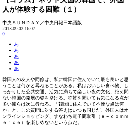
人が体験する困難（１）
中央ＳＵＮＤＡＹ／中央日報日本語版
2013.09.02 16:07
0
あ
あ
あ
あ
あ
韓国人の友人や同僚は、私に韓国に住んでいて最も良いと思
うことは何かと尋ねることがある。私はおいしい食べ物、し
っかりした公共交通、活気に満ちて楽しい夜の文化、絶え間
ない韓国の発展の姿を挙げる。称賛を聞いても気になる点が
多い彼らは次に尋ねる。「韓国に住んでいて不便な点は何
か」と。この質問に対する答えはいつも同じだ。外国人はオ
ンラインショッピング、すなわち電子商取引（ｅ－ｃｏｍｍ
ｅｒｃｅ）を楽しめないという点だ。