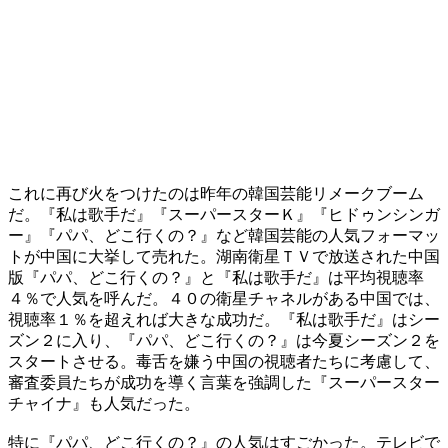
これに再び火をつけたのは昨年の韓国芸能リメークブーム
だ。『私は歌手だ』『スーパースターＫ』『ヒドゥンシンガ
ー』『パパ、どこ行くの？』など韓国芸能の人気フォーマッ
トが中国に大挙して売れた。湖南衛星ＴＶで放送された中国
版『パパ、どこ行くの？』と『私は歌手だ』は平均視聴率
４％で人気を呼んだ。４０の衛星チャネルがある中国では、
視聴率１％を超えれば大きな成功だ。『私は歌手だ』はシー
ズン２に入り、『パパ、どこ行くの？』は今夏シーズン２を
スタートさせる。毒舌を嫌う中国の視聴者たちに考慮して、
審査委員たちが成功を導く言葉を強調した『スーパースター
チャイナ』も人気だった。
特に『パパ、どこ行くの？』の人気はすごかった。テレビで