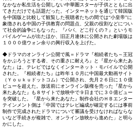
なかなか私生活を公開しない中華圏スターが子供とともに出
てきただけでも話題だった。インターネットを通じて韓国版
を中国版と比較して観覧した視聴者たちの間では“小皇帝”に
象徴される中国の子供教育の問題点、父親の役割などについ
て社会的論争にもなった。『パパ、どこ行くの？』というモ
バイルゲームが出たほか、旧正月連休に公開された劇場版は
１０００億ウォン余りの興行収入を上げた。
◆ドラマのオンライン公開で風＝ドラマ『相続者たち～王冠
をかぶろうとする者、その重さに耐えろ』と『星から来たあ
なた』は、テレビではなくインターネット・モバイルで公開
された。『相続者たち』は昨年１０月に中国最大動画サイト
（Ｙｏｕｋｕドットコム）で公開され、先月２６日に１０億
ビューを超えた。放送前にオンライン版権を売った『星から
来たあなた』も８サイトで放映中で９日までに３０億ビュー
を突破した。『星から来たあなた』制作会社のＨＢエンター
テインメント側は「中国ではテレビ編成が確定するには事前
制作で完成されたドラマについて審議を受けなければならな
いなど手続きが複雑で、オンライン放映から進めた」と明ら
かにした。