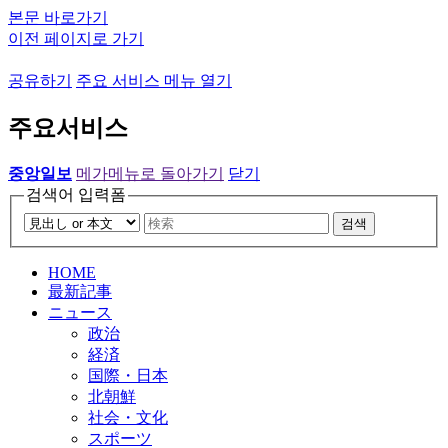
본문 바로가기
이전 페이지로 가기
공유하기
주요 서비스 메뉴 열기
주요서비스
중앙일보
메가메뉴로 돌아가기
닫기
검색어 입력폼
검색
HOME
最新記事
ニュース
政治
経済
国際・日本
北朝鮮
社会・文化
スポーツ