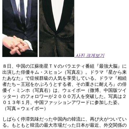
사진 크게보기
８日、中国の江蘇衛星ＴＶのバラエティ番組『最強大脳』に
出演した俳優キム・スヒョン（写真左）。ドラマ『星から来
たあなた』で症候群級の人気を享受している。ドラマ『相続
者たち～王冠をかぶろうとする者、その重さに耐えろ』の俳
優イ・ミンホ（写真右）は、ウェイボー（微博、中国版ツイ
ッター）のフォロワーが２０００万人を突破した。写真は２
０１３年１月、中国ファッションアワードに参加した姿。
（写真＝ウェイボー）
しばらく停滞気味だった中国内の韓流に、再び火がついてい
る。もともと韓流の最大市場だった日本が最近、外交関係の