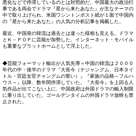
悪化などで停滞しているのとは対照的だ。中国最大の政治行
事である両会でドラマ『星から来たあなた』が主なテーマの
中で取り上げられ、米国ワシントンポスト紙が１面で中国内
の『星から来たあなた』の人気の分析記事を掲載した。
最近、中国発の韓流は過去とは違った様相も見える。ドラマ
とＫ－ＰＯＰに芸能が加勢した。インターネット・モバイル
も重要なプラットホームとして浮上した。
◆芸能フォーマット輸出が人気先導＝中国の韓流は２０００
年代の中・後半のドラマ『大長今（テジャングム、日本タイ
トル・宮廷女官チャングムの誓い）』『家族の品格～フルハ
ウス～』以降、数年間停滞していた。『大長今』を上回る人
気作品が出てこない上に、中国政府は外国ドラマの輸入制限
に乗り出していた。ゴールデンタイムの外国ドラマ放映も禁
止された。