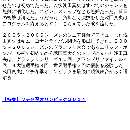
せたのは初めてだった。以後浅田真央はすべてのジャンプを
無難に消化した。スピン、ステップなども無難だった。前日
の衝撃は消えたようだった。負担なく演技をした浅田真央は
プログラムを終えるとすぐ、こらえていた涙を流した。
２００５～２００６シーズンのシニア舞台でデビューした浅
田真央はキム・ヨナとライバル関係を形成してきた。２００
５～２００６シーズンのグランプリ大会であるエリック・ボ
ンパール杯で初めての公認国際大会のトップに立った浅田真
央は、グランプリシリーズ１０回、グランプリファイナル４
回、４大陸選手権３回、世界選手権２回の優勝を経験した。
浅田真央はソチ冬季オリンピックを最後に現役舞台から引退
する。
【特集】ソチ冬季オリンピック２０１４