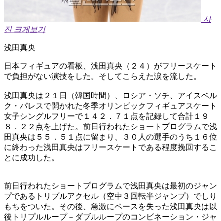
사
진 크게보기
浅田真央
日本フィギュアの看板、浅田真央（２４）がフリースケート
で負担がない演技をした。そしてこらえた涙を流した。
浅田真央は２１日（韓国時間）、ロシア・ソチ、アイスベル
ク・パレスで開かれた冬季オリンピックフィギュアスケート
女子シングルフリーで１４２．７１点を記録して合計１９
８．２２点を上げた。前日行われたショートプログラムで浅
田真央は５５．５１点に留まり、３０人の選手のうち１６位
に終わった浅田真央はフリースケートである程度挽回するこ
とに成功した。
前日行われたショートプログラムで浅田真央は最初のジャン
プであるトリプルアクセル（空中３回転半ジャンプ）でしり
もちをついた。その後、急激にペースを失った浅田真央は以
後トリプルループ－ダブルループのコンビネーション・ジャ