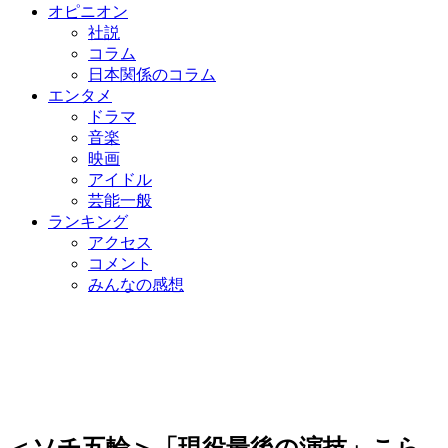
オピニオン
社説
コラム
日本関係のコラム
エンタメ
ドラマ
音楽
映画
アイドル
芸能一般
ランキング
アクセス
コメント
みんなの感想
＜ソチ五輪＞「現役最後の演技」こら