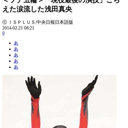
えた涙流した浅田真央
ⓒ ＩＳＰＬＵＳ/中央日報日本語版
2014.02.21 08:21
0
あ
あ
あ
あ
あ