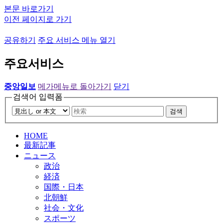
본문 바로가기
이전 페이지로 가기
공유하기
주요 서비스 메뉴 열기
주요서비스
중앙일보
메가메뉴로 돌아가기
닫기
검색어 입력폼
검색
HOME
最新記事
ニュース
政治
経済
国際・日本
北朝鮮
社会・文化
スポーツ