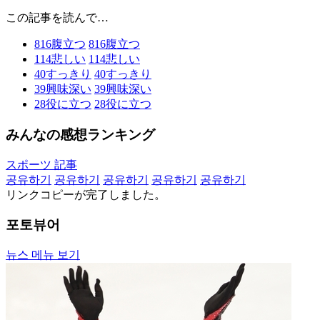
この記事を読んで…
816
腹立つ
816
腹立つ
114
悲しい
114
悲しい
40
すっきり
40
すっきり
39
興味深い
39
興味深い
28
役に立つ
28
役に立つ
みんなの感想ランキング
スポーツ 記事
공유하기
공유하기
공유하기
공유하기
공유하기
リンクコピーが完了しました。
포토뷰어
뉴스 메뉴 보기