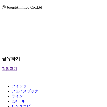
ⓒ JoongAng Ilbo Co.,Ltd
공유하기
팝업닫기
ツイッター
フェイスブック
ライン
Eメール
リンクコピー