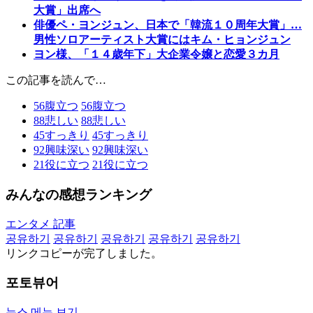
大賞」出席へ
俳優ペ・ヨンジュン、日本で「韓流１０周年大賞」…
男性ソロアーティスト大賞にはキム・ヒョンジュン
ヨン様、「１４歳年下」大企業令嬢と恋愛３カ月
この記事を読んで…
56
腹立つ
56
腹立つ
88
悲しい
88
悲しい
45
すっきり
45
すっきり
92
興味深い
92
興味深い
21
役に立つ
21
役に立つ
みんなの感想ランキング
エンタメ 記事
공유하기
공유하기
공유하기
공유하기
공유하기
リンクコピーが完了しました。
포토뷰어
뉴스 메뉴 보기