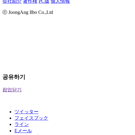
会社紹介
著作権
PC版
個人情報
ⓒ JoongAng Ilbo Co.,Ltd
공유하기
팝업닫기
ツイッター
フェイスブック
ライン
Eメール