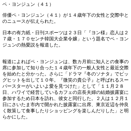
ペ・ヨンジュン（４１）
俳優ペ・ヨンジュン（４１）が１４歳年下の女性と交際中と
のニュースが伝えられた。
日本の有力紙・日刊スポーツは２３日「『ヨン様』恋人は２
７歳・１７０センチ韓国大企業令嬢」という題名でペ・ヨン
ジュンの熱愛説を報道した。
報道によればペ・ヨンジュンは、数カ月前に知人との食事の
席に参加して知り合った１４歳年下の一般人女性と最近交際
を始めたと分かった。さらに「ドラマ『冬のソナタ』でビッ
グヒットを出して１０年。『微笑の貴公子』と呼ばれるスー
パースターがいよいよ愛を見つけた」として「１１月２８
日、ハワイで経営しているカフェの店長夫婦の結婚披露宴に
参加するため日本を訪れ、彼女と同行した。２人は１２月１
日にさいたま市内で開かれた披露宴に出席、東京近辺を仲良
く散策して食事したりショッピングを楽しんだりした」と明
らかにした。