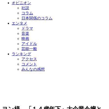
オピニオン
社説
コラム
日本関係のコラム
エンタメ
ドラマ
音楽
映画
アイドル
芸能一般
ランキング
アクセス
コメント
みんなの感想
ヨン様、「１４歳年下」大企業令嬢と