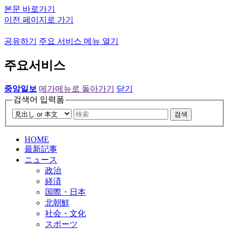
본문 바로가기
이전 페이지로 가기
공유하기
주요 서비스 메뉴 열기
주요서비스
중앙일보
메가메뉴로 돌아가기
닫기
검색어 입력폼
검색
HOME
最新記事
ニュース
政治
経済
国際・日本
北朝鮮
社会・文化
スポーツ