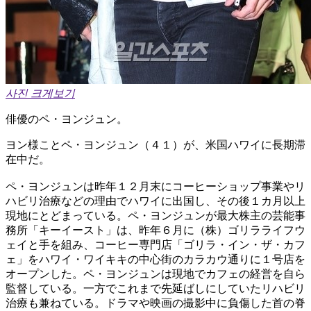
사진 크게보기
俳優のペ・ヨンジュン。
ヨン様ことペ・ヨンジュン（４１）が、米国ハワイに長期滞
在中だ。
ペ・ヨンジュンは昨年１２月末にコーヒーショップ事業やリ
ハビリ治療などの理由でハワイに出国し、その後１カ月以上
現地にとどまっている。ペ・ヨンジュンが最大株主の芸能事
務所「キーイースト」は、昨年６月に（株）ゴリラライフウ
ェイと手を組み、コーヒー専門店「ゴリラ・イン・ザ・カフ
ェ」をハワイ・ワイキキの中心街のカラカウ通りに１号店を
オープンした。ペ・ヨンジュンは現地でカフェの経営を自ら
監督している。一方でこれまで先延ばしにしていたリハビリ
治療も兼ねている。ドラマや映画の撮影中に負傷した首の脊