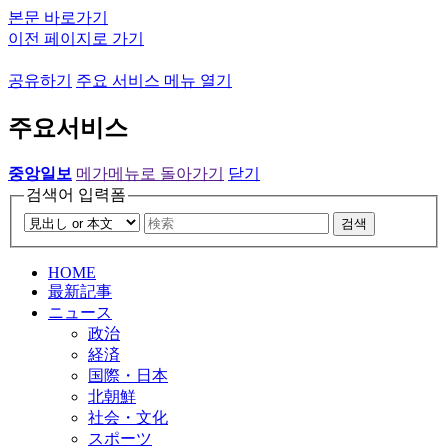
본문 바로가기
이전 페이지로 가기
공유하기
주요 서비스 메뉴 열기
주요서비스
중앙일보
메가메뉴로 돌아가기
닫기
검색어 입력폼
검색
HOME
最新記事
ニュース
政治
経済
国際・日本
北朝鮮
社会・文化
スポーツ