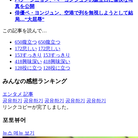
真を公開
俳優ペ・ヨンジュン、空港で列を無視しようとして結
局…“大屈辱”
この記事を読んで…
650
腹立つ
650
腹立つ
172
悲しい
172
悲しい
153
すっきり
153
すっきり
418
興味深い
418
興味深い
128
役に立つ
128
役に立つ
みんなの感想ランキング
エンタメ 記事
공유하기
공유하기
공유하기
공유하기
공유하기
リンクコピーが完了しました。
포토뷰어
뉴스 메뉴 보기