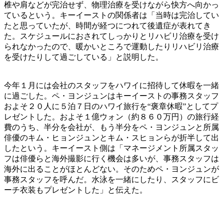
椎や肩などが完治せず、物理治療を受けながら快方へ向かっ
ているという。キーイーストの関係者は「当時は完治してい
たと思っていたが、時間が経つにつれて後遺症が表れてき
た。スケジュールにおされてしっかりとリハビリ治療を受け
られなかったので、暖かいところで運動したりリハビリ治療
を受けたりして過ごしている」と説明した。
今年１月には会社のスタッフをハワイに招待して休暇を一緒
に過ごした。ペ・ヨンジュンはキーイーストの事務スタッフ
およそ２０人に５泊７日のハワイ旅行を“褒章休暇”としてプ
レゼントした。およそ１億ウォン（約８６０万円）の旅行経
費のうち、半分を会社が、もう半分をペ・ヨンジュンと所属
俳優のキム・ヒョンジュンとキム・スヒョンらが折半して出
したという。キーイースト側は「マネージメント所属スタッ
フは俳優らと海外撮影に行く機会は多いが、事務スタッフは
海外に出ることがほとんどない。そのためペ・ヨンジュンが
事務スタッフを呼んだ。水泳を一緒にしたり、スタッフにビ
ーチ衣装もプレゼントした」と伝えた。