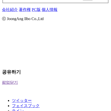
会社紹介
著作権
PC版
個人情報
ⓒ JoongAng Ilbo Co.,Ltd
공유하기
팝업닫기
ツイッター
フェイスブック
ライン