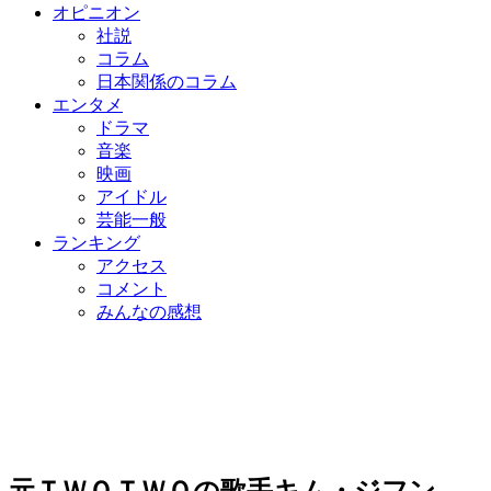
オピニオン
社説
コラム
日本関係のコラム
エンタメ
ドラマ
音楽
映画
アイドル
芸能一般
ランキング
アクセス
コメント
みんなの感想
元ＴＷＯＴＷＯの歌手キム・ジフン、