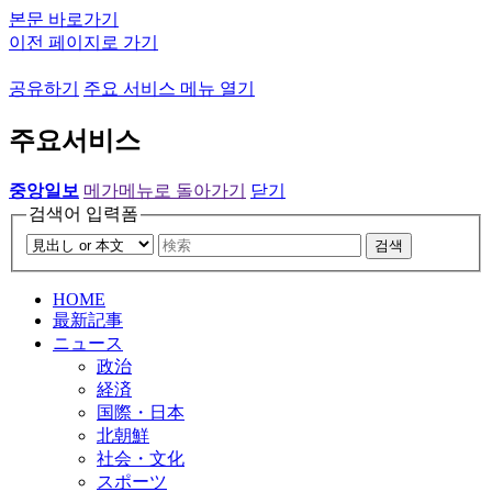
본문 바로가기
이전 페이지로 가기
공유하기
주요 서비스 메뉴 열기
주요서비스
중앙일보
메가메뉴로 돌아가기
닫기
검색어 입력폼
검색
HOME
最新記事
ニュース
政治
経済
国際・日本
北朝鮮
社会・文化
スポーツ