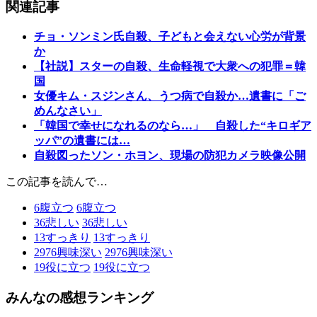
関連記事
チョ・ソンミン氏自殺、子どもと会えない心労が背景
か
【社説】スターの自殺、生命軽視で大衆への犯罪＝韓
国
女優キム・スジンさん、うつ病で自殺か…遺書に「ご
めんなさい」
「韓国で幸せになれるのなら…」 自殺した“キロギア
ッパ”の遺書には…
自殺図ったソン・ホヨン、現場の防犯カメラ映像公開
この記事を読んで…
6
腹立つ
6
腹立つ
36
悲しい
36
悲しい
13
すっきり
13
すっきり
2976
興味深い
2976
興味深い
19
役に立つ
19
役に立つ
みんなの感想ランキング