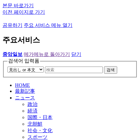
본문 바로가기
이전 페이지로 가기
공유하기
주요 서비스 메뉴 열기
주요서비스
중앙일보
메가메뉴로 돌아가기
닫기
검색어 입력폼
검색
HOME
最新記事
ニュース
政治
経済
国際・日本
北朝鮮
社会・文化
スポーツ