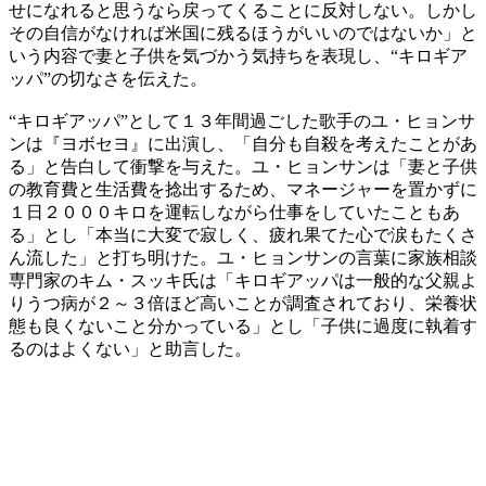
せになれると思うなら戻ってくることに反対しない。しかし
その自信がなければ米国に残るほうがいいのではないか」と
いう内容で妻と子供を気づかう気持ちを表現し、“キロギア
ッパ”の切なさを伝えた。
“キロギアッパ”として１３年間過ごした歌手のユ・ヒョンサ
ンは『ヨボセヨ』に出演し、「自分も自殺を考えたことがあ
る」と告白して衝撃を与えた。ユ・ヒョンサンは「妻と子供
の教育費と生活費を捻出するため、マネージャーを置かずに
１日２０００キロを運転しながら仕事をしていたこともあ
る」とし「本当に大変で寂しく、疲れ果てた心で涙もたくさ
ん流した」と打ち明けた。ユ・ヒョンサンの言葉に家族相談
専門家のキム・スッキ氏は「キロギアッパは一般的な父親よ
りうつ病が２～３倍ほど高いことが調査されており、栄養状
態も良くないこと分かっている」とし「子供に過度に執着す
るのはよくない」と助言した。