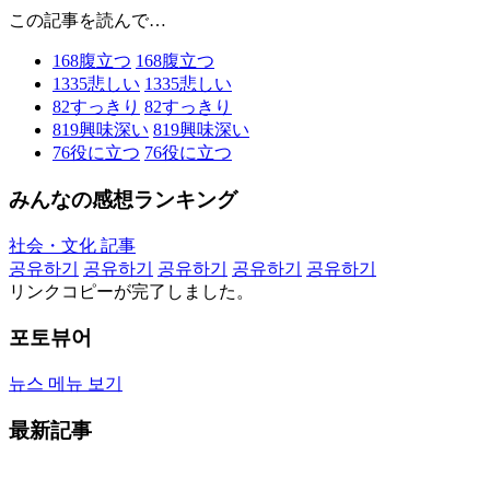
この記事を読んで…
168
腹立つ
168
腹立つ
1335
悲しい
1335
悲しい
82
すっきり
82
すっきり
819
興味深い
819
興味深い
76
役に立つ
76
役に立つ
みんなの感想ランキング
社会・文化 記事
공유하기
공유하기
공유하기
공유하기
공유하기
リンクコピーが完了しました。
포토뷰어
뉴스 메뉴 보기
最新記事