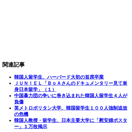
関連記事
韓国人留学生、ハーバード大初の首席卒業
ＪＵＮＩＥＬ「ＢｏＡさんのドキュメンタリー見て単
身日本留学」（１）
中国暴力団の争いに巻き込まれた韓国人留学生４人が
負傷
英メトロポリタン大学、韓国留学生１００人強制追放
の危機
韓国人教授・留学生、日本主要大学に「慰安婦ポスタ
ー」１万枚掲示