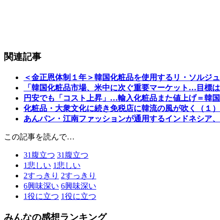
関連記事
＜金正恩体制１年＞韓国化粧品を使用するリ・ソルジュ
「韓国化粧品市場、米中に次ぐ重要マーケット…目標は
円安でも「コスト上昇」…輸入化粧品また値上げ＝韓国
化粧品・大衆文化に続き免税店に韓流の風が吹く（１）
あんパン・江南ファッションが通用するインドネシア、
この記事を読んで…
31
腹立つ
31
腹立つ
1
悲しい
1
悲しい
2
すっきり
2
すっきり
6
興味深い
6
興味深い
1
役に立つ
1
役に立つ
みんなの感想ランキング