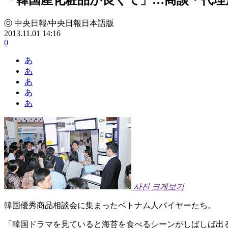
ⓒ 中央日報/中央日報日本語版
2013.11.01 14:16
0
あ
あ
あ
あ
あ
사진 크게보기
韓国優秀商品相談会に集まったベトナム人バイヤーたち。
「韓国ドラマを見ていると海苔を食べるシーンがしばしば出