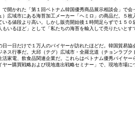
）で開かれた「第１回ベトナム韓国優秀商品展示相談会」で会
ュ）広域市にある海苔加工メーカー「ヘミロ」の商品だ。５枚
ている値段より高い。しかし販売開始後１時間足らずで１５０
人もいるほど」として「私たちの海苔を輸入して売りたいとす
の日一日だけで１万人のバイヤーが訪れたほどだ。韓国貿易協
ジネス行事だ。大邱（テグ）広域市・全羅北道（チョンラブク
生活家電、飲食品関連企業だ。これらはベトナム優秀バイヤー
イヤー購買戦略および現地進出戦略セミナー」で、現地市場に