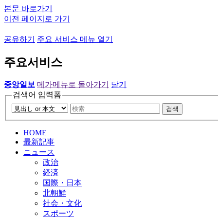
본문 바로가기
이전 페이지로 가기
공유하기
주요 서비스 메뉴 열기
주요서비스
중앙일보
메가메뉴로 돌아가기
닫기
검색어 입력폼
검색
HOME
最新記事
ニュース
政治
経済
国際・日本
北朝鮮
社会・文化
スポーツ