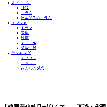
オピニオン
社説
コラム
日本関係のコラム
エンタメ
ドラマ
音楽
映画
アイドル
芸能一般
ランキング
アクセス
コメント
みんなの感想
「韓国産化粧品が良くて」…商談・代理