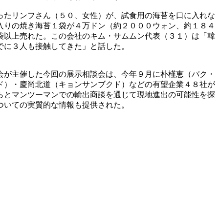
ったリンフさん（５０、女性）が、試食用の海苔を口に入れな
入りの焼き海苔１袋が４万ドン（約２０００ウォン、約１８４
袋以上売れた。この会社のキム・サムムン代表（３１）は「韓
でに３人も接触してきた」と話した。
会が主催した今回の展示相談会は、今年９月に朴槿恵（パク・
ド）・慶尚北道（キョンサンブクド）などの有望企業４８社が
らとマンツーマンでの輸出商談を通じて現地進出の可能性を探
ついての実質的な情報も提供された。