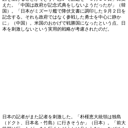
えた。「中国は政府が記念式典をしないようだったが」（韓
国）。「日本がミズーリ艦で降伏文書に調印した９月２日を
記念する。それも政府ではなく参戦した勇士を中心に静か
に」（中国）。米国のおかげで戦勝国になったという点、日
本を刺激しないという実用的戦略が考慮されたのだ。
日本の記者がまた記者を刺激した。「朴槿恵大統領は独島
（ドクト、日本名・竹島）に行きそうか」（日本）。「前大