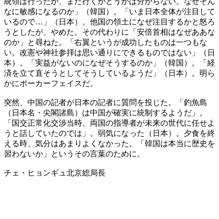
統領は行ったが、また行くかどうかは分からない。なぜそん
なに敏感になるのか」（韓国）。「いま日本全体が注目して
いるので…」（日本）。他国の領土になぜ注目するかと怒ろ
うとしたが、やめた。その代わりに「安倍首相はなぜああな
のか」と尋ねた。「右翼というが成功したものは一つもな
い。改憲や神社参拝は思い通りにできるものではない」（日
本）。「実益がないのになぜそうするのか」（韓国）。「経
済を立て直そうとしてそうしているようだ」（日本）。明ら
かにポーカーフェイスだ。
突然、中国の記者が日本の記者に質問を投じた。「釣魚島
（日本名・尖閣諸島）は中国が確実に統制するようだ」。
「国交正常化交渉当時、両国の指導者が未来の世代に任せよ
うと話していたのでは」。弱気になった（日本）。夕食を終
える時、気分はあまりよくなかった。「韓国は本当に歴史を
習わないか」というその言葉のために。
チェ・ヒョンギュ北京総局長