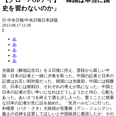
史を習わないのか」
ⓒ 中央日報/中央日報日本語版
2013.08.17 11:39
0
あ
あ
あ
あ
あ
光復節（解放記念日）を２日後に控え、普段から親しい中
国・日本の記者と一緒に夕食を取った。中国の記者と日本の
記者はお互い初対面だった。韓国には光復節、中国には戦勝
日、日本には敗戦日、それぞれの考えが気になった。中国と
日本の記者が言い争いになればどうしようかと内心、心配も
あった。あいさつを終えて酒も少し入った。驚くことに慎重
な日本の記者が先に話を始めた。「先月ハルビンに行った。
朴槿恵（パク・クネ）大統領が安重根（アン・ジュングン）
義士の石碑を設置してほしいと中国政府に要請したが、その