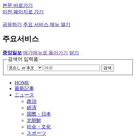
본문 바로가기
이전 페이지로 가기
공유하기
주요 서비스 메뉴 열기
주요서비스
중앙일보
메가메뉴로 돌아가기
닫기
검색어 입력폼
검색
HOME
最新記事
ニュース
政治
経済
国際・日本
北朝鮮
社会・文化
スポーツ