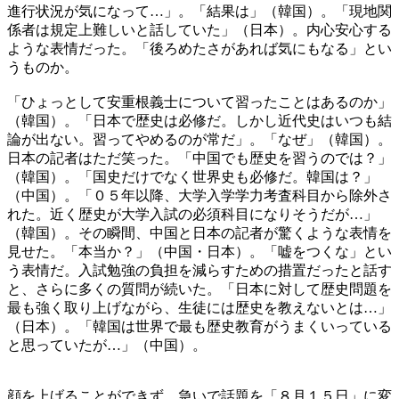
進行状況が気になって…」。「結果は」（韓国）。「現地関
係者は規定上難しいと話していた」（日本）。内心安心する
ような表情だった。「後ろめたさがあれば気にもなる」とい
うものか。
「ひょっとして安重根義士について習ったことはあるのか」
（韓国）。「日本で歴史は必修だ。しかし近代史はいつも結
論が出ない。習ってやめるのが常だ」。「なぜ」（韓国）。
日本の記者はただ笑った。「中国でも歴史を習うのでは？」
（韓国）。「国史だけでなく世界史も必修だ。韓国は？」
（中国）。「０５年以降、大学入学学力考査科目から除外さ
れた。近く歴史が大学入試の必須科目になりそうだが…」
（韓国）。その瞬間、中国と日本の記者が驚くような表情を
見せた。「本当か？」（中国・日本）。「嘘をつくな」とい
う表情だ。入試勉強の負担を減らすための措置だったと話す
と、さらに多くの質問が続いた。「日本に対して歴史問題を
最も強く取り上げながら、生徒には歴史を教えないとは…」
（日本）。「韓国は世界で最も歴史教育がうまくいっている
と思っていたが…」（中国）。
顔を上げることができず、急いで話題を「８月１５日」に変