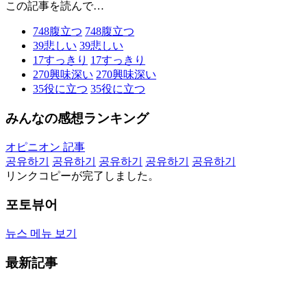
この記事を読んで…
748
腹立つ
748
腹立つ
39
悲しい
39
悲しい
17
すっきり
17
すっきり
270
興味深い
270
興味深い
35
役に立つ
35
役に立つ
みんなの感想ランキング
オピニオン 記事
공유하기
공유하기
공유하기
공유하기
공유하기
リンクコピーが完了しました。
포토뷰어
뉴스 메뉴 보기
最新記事