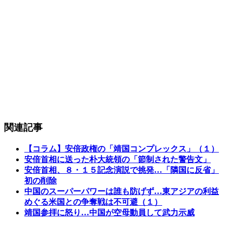
関連記事
【コラム】安倍政権の「靖国コンプレックス」（１）
安倍首相に送った朴大統領の「節制された警告文」
安倍首相、８・１５記念演説で挑発…「隣国に反省」
初の削除
中国のスーパーパワーは誰も防げず…東アジアの利益
めぐる米国との争奪戦は不可避（１）
靖国参拝に怒り…中国が空母動員して武力示威