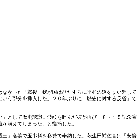
はなかった「戦後、我が国はひたすらに平和の道をまい進して
という部分を挿入した。２０年ぶりに「歴史に対する反省」で
い」として歴史認識に波紋を呼んだ彼が再び「８・１５記念演
省が消えてしまった」と指摘した。
晋三」名義で玉串料を私費で奉納した。萩生田補佐官は「安倍