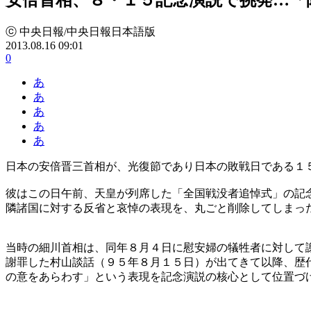
ⓒ 中央日報/中央日報日本語版
2013.08.16 09:01
0
あ
あ
あ
あ
あ
日本の安倍晋三首相が、光復節であり日本の敗戦日である１５
彼はこの日午前、天皇が列席した「全国戦没者追悼式」の記
隣諸国に対する反省と哀悼の表現を、丸ごと削除してしまっ
当時の細川首相は、同年８月４日に慰安婦の犠牲者に対して
謝罪した村山談話（９５年８月１５日）が出てきて以降、歴
の意をあらわす」という表現を記念演説の核心として位置づ