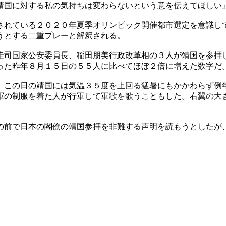
靖国に対する私の気持ちは変わらないという意を伝えてほしい
されている２０２０年夏季オリンピック開催都市選定を意識し
うとする二重プレーと解釈される。
圭司国家公安委員長、稲田朋美行政改革相の３人が靖国を参拝
った昨年８月１５日の５５人に比べてほぼ２倍に増えた数字だ
、この日の靖国には気温３５度を上回る猛暑にもかかわらず例
軍の制服を着た人が行軍して軍歌を歌うこともした。右翼の大
の前で日本の閣僚の靖国参拝を非難する声明を読もうとしたが
。