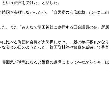
』という伝言を受けた」と話した。
て靖国を参拝しなかったが、「自民党の安倍総裁」は事実上の
した。また「みんなで靖国神社に参拝する国会議員の会」所属
。
年に比べ右翼団体会員が大勢押しかけ、一般の参拝客もかなり
きな宴会の日のようだった。韓国取材陣や警察を威嚇して暴言
、雰囲気が険悪になると警察の誘導によって神社から１キロほ