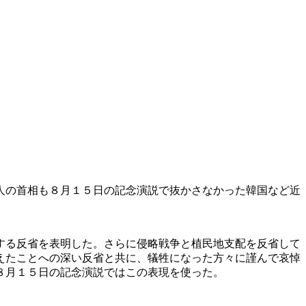
人の首相も８月１５日の記念演説で抜かさなかった韓国など近
する反省を表明した。さらに侵略戦争と植民地支配を反省して
えたことへの深い反省と共に、犠牲になった方々に謹んで哀悼
８月１５日の記念演説ではこの表現を使った。