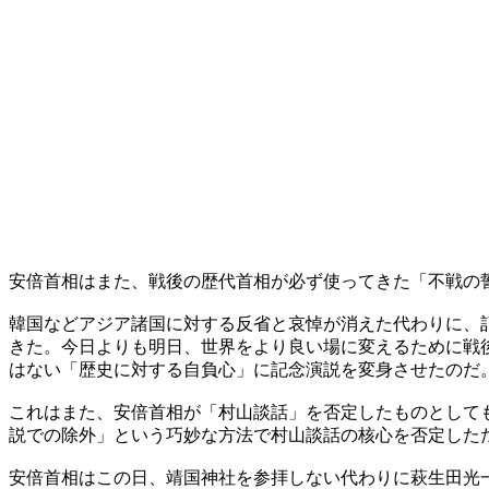
安倍首相はまた、戦後の歴代首相が必ず使ってきた「不戦の
韓国などアジア諸国に対する反省と哀悼が消えた代わりに、
きた。今日よりも明日、世界をより良い場に変えるために戦
はない「歴史に対する自負心」に記念演説を変身させたのだ
これはまた、安倍首相が「村山談話」を否定したものとして
説での除外」という巧妙な方法で村山談話の核心を否定した
安倍首相はこの日、靖国神社を参拝しない代わりに萩生田光