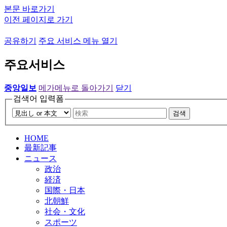
본문 바로가기
이전 페이지로 가기
공유하기
주요 서비스 메뉴 열기
주요서비스
중앙일보
메가메뉴로 돌아가기
닫기
검색어 입력폼
검색
HOME
最新記事
ニュース
政治
経済
国際・日本
北朝鮮
社会・文化
スポーツ