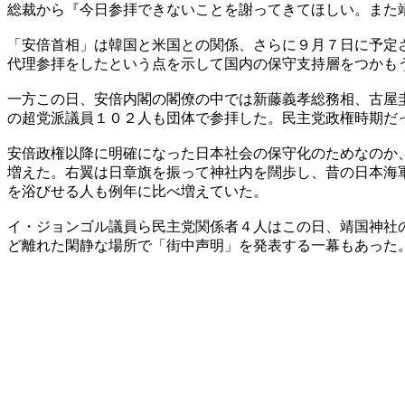
総裁から『今日参拝できないことを謝ってきてほしい。また
「安倍首相」は韓国と米国との関係、さらに９月７日に予定
代理参拝をしたという点を示して国内の保守支持層をつかも
一方この日、安倍内閣の閣僚の中では新藤義孝総務相、古屋
の超党派議員１０２人も団体で参拝した。民主党政権時期だ
安倍政権以降に明確になった日本社会の保守化のためなのか
増えた。右翼は日章旗を振って神社内を闊歩し、昔の日本海
を浴びせる人も例年に比べ増えていた。
イ・ジョンゴル議員ら民主党関係者４人はこの日、靖国神社
ど離れた閑静な場所で「街中声明」を発表する一幕もあった