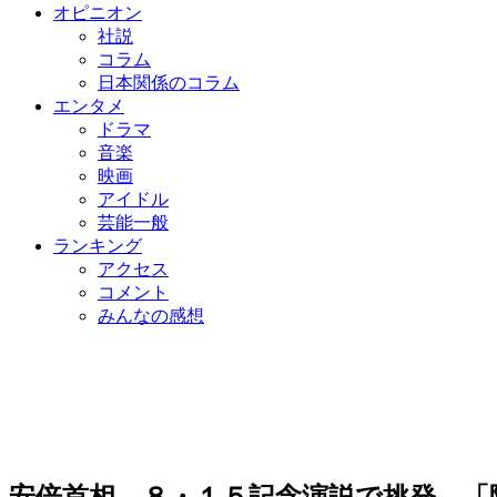
オピニオン
社説
コラム
日本関係のコラム
エンタメ
ドラマ
音楽
映画
アイドル
芸能一般
ランキング
アクセス
コメント
みんなの感想
安倍首相、８・１５記念演説で挑発…「