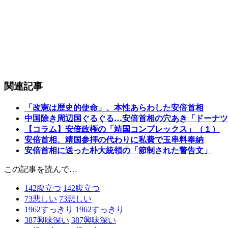
関連記事
「改憲は歴史的使命」、本性あらわした安倍首相
中国除き周辺国ぐるぐる…安倍首相の穴あき「ドーナツ
【コラム】安倍政権の「靖国コンプレックス」（１）
安倍首相、靖国参拝の代わりに私費で玉串料奉納
安倍首相に送った朴大統領の「節制された警告文」
この記事を読んで…
142
腹立つ
142
腹立つ
73
悲しい
73
悲しい
1962
すっきり
1962
すっきり
387
興味深い
387
興味深い