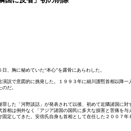
日、胸に秘めていた“本心”を露骨にあらわした。
念演説で意図的に挑発した。１９９３年に細川護煕首相以降一
たのだ。
謝罪した「河野談話」が発表されて以後、初めて近隣諸国に対
代首相は例外なく「アジア諸国の国民に多大な損害と苦痛を与
け固定してきた。安倍氏自身も首相として在任した２００７年