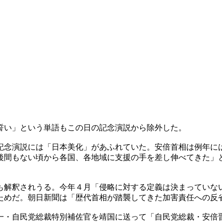
誓い」という単語もこの日の記念演説から除外した。
記念演説には「日本美化」があふれていた。安倍首相は例年に
後間もない頃から各国、各地域に支援の手を差し伸べてきた」
。
も解釈されうる。今年４月「侵略に対する定義は決まっていな
ためだ。朝日新聞は「歴代首相が踏襲してきた加害責任への反
一・自民党総裁特別補佐官を靖国に送って「自民党総裁・安倍