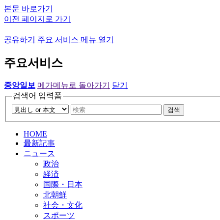
본문 바로가기
이전 페이지로 가기
공유하기
주요 서비스 메뉴 열기
주요서비스
중앙일보
메가메뉴로 돌아가기
닫기
검색어 입력폼
검색
HOME
最新記事
ニュース
政治
経済
国際・日本
北朝鮮
社会・文化
スポーツ