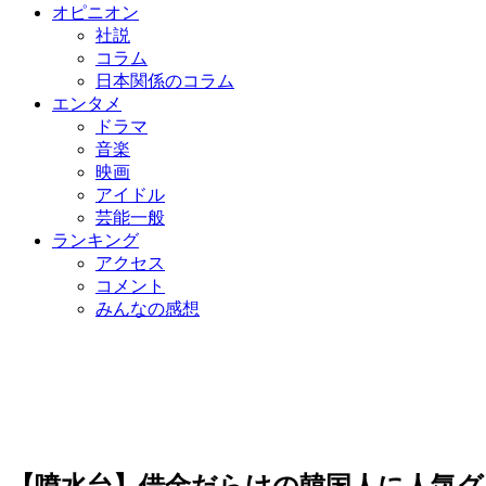
オピニオン
社説
コラム
日本関係のコラム
エンタメ
ドラマ
音楽
映画
アイドル
芸能一般
ランキング
アクセス
コメント
みんなの感想
【噴水台】借金だらけの韓国人に人気グ