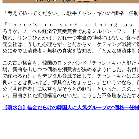
「考えて払ってください」…歌手チャン・ギハの“価格一任制
「Ｔｈｅｒｅ’ｓ ｎｏ ｓｕｃｈ ａ ｔｈｉｎｇ ａｓ
ろうか。ノーベル経済学賞受賞者であるミルトン・フリード
切れ、リンゴひとかけ、どれ一つ本当の“無料”はない。食
売会社はこうした心理をずっと前からマーケティング戦術で
めに今では消費者も無料の真実を皆知る。「どんな経済体制
この古い格言を、韓国のロックバンド『チャン・ギハと顔た
場。新曲を出しつつ価格を消費者が決めるようにした。名付
で終わるね）』をデジタル音源で出して、チャン・ギハはこ
良いことは良いけど、懐具合がちょっと…』というのなら、
公（著作権者）に収益を戻そうとの趣旨」といった。このよ
い。歪曲された流通構造のせいだ。こうした不条理をただす
【噴水台】借金だらけの韓国人に人気グループの”価格一任制