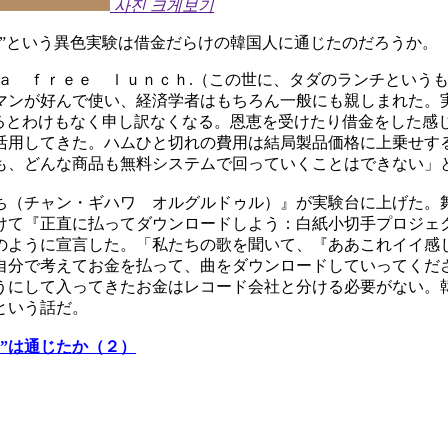
사진 크게보기
”という異色実験は借金だらけの韓国人に通じたのだろうか。
 ａ ｆｒｅｅ ｌｕｎｃｈ.（この世に、タダのランチという
マンが好んで使い、経済学者はもちろん一般にも親しまれた。
べるとわけもなく申し訳なくなる。恩恵を受けたり借金をした感
活用してきた。ハムひと切れの費用は結局製品価格に上乗せす
も、どんな商品も無料システムで回っていくことはできない」
ち（チャン・ギハワ オルグルドゥル）』が実験台に上げた。舞
けて『正直に払ってダウンロードしよう：白紙小切手プロジェ
のように宣言した。「私たちの歌を聞いて、『ああこれイイ感
自分で考えてお金を払って、曲をダウンロードしていってくだ
うにして入ってきたお金はレコード会社と分ける必要がない。
という話だ。
”は通じたか（２）