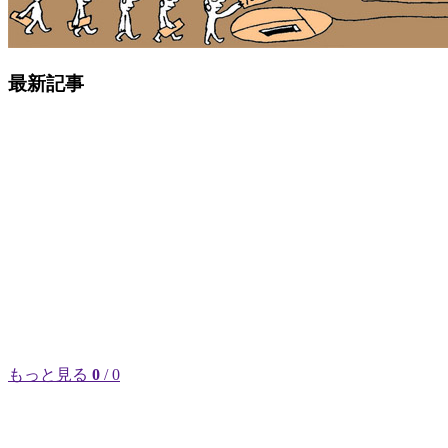
最新記事
もっと見る
0
/ 0