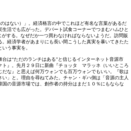
ものはない）」。経済格言の中でこれほど有名な言葉があるだ
実生活でも広がった。デパート試食コーナーでつまむハムひと
じがする。なぜだか一つ買わなければならないようだ。訪問販
る。経済学者があまりにも長い間こうした真実を暴いてきたた
という事実を。
台は“ただのランチはある”と信じるインターネット音源市
クト』。先月２９日に新曲『チョッタ マラッネ（いいところ
じだな』と思えば何万ウォンでも百万ウォンでもいい。『歌は
さい」と。理由を尋ねてみた。チャン・ギハ側は「音源の主人
韓国の音源市場では、創作者の持分はまだ１０％にもならな