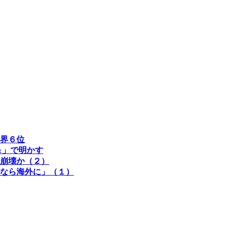
界６位
＆」で明かす
崩壊か（２）
なら海外に」（１）