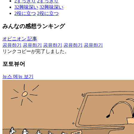
2
すっきり
2
すっきり
32
興味深い
32
興味深い
2
役に立つ
2
役に立つ
みんなの感想ランキング
オピニオン 記事
공유하기
공유하기
공유하기
공유하기
공유하기
リンクコピーが完了しました。
포토뷰어
뉴스 메뉴 보기