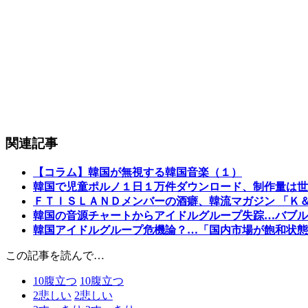
関連記事
【コラム】韓国が無視する韓国音楽（１）
韓国で児童ポルノ１日１万件ダウンロード、制作量は世
ＦＴＩＳＬＡＮＤメンバーの酒癖、韓流マガジン 「Ｋ
韓国の音源チャートからアイドルグループ失踪…バブル
韓国アイドルグループ危機論？…「国内市場が飽和状態
この記事を読んで…
10
腹立つ
10
腹立つ
2
悲しい
2
悲しい