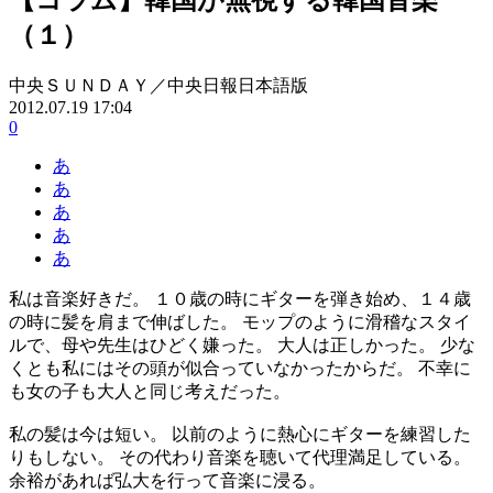
（１）
中央ＳＵＮＤＡＹ／中央日報日本語版
2012.07.19 17:04
0
あ
あ
あ
あ
あ
私は音楽好きだ。 １０歳の時にギターを弾き始め、１４歳
の時に髪を肩まで伸ばした。 モップのように滑稽なスタイ
ルで、母や先生はひどく嫌った。 大人は正しかった。 少な
くとも私にはその頭が似合っていなかったからだ。 不幸に
も女の子も大人と同じ考えだった。
私の髪は今は短い。 以前のように熱心にギターを練習した
りもしない。 その代わり音楽を聴いて代理満足している。
余裕があれば弘大を行って音楽に浸る。