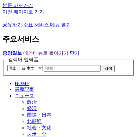
본문 바로가기
이전 페이지로 가기
공유하기
주요 서비스 메뉴 열기
주요서비스
중앙일보
메가메뉴로 돌아가기
닫기
검색어 입력폼
검색
HOME
最新記事
ニュース
政治
経済
国際・日本
北朝鮮
社会・文化
スポーツ