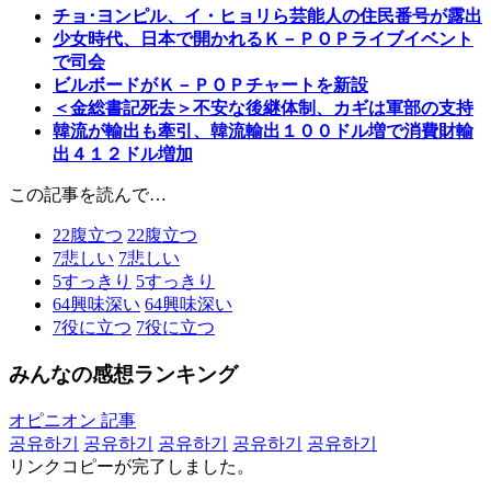
チョ･ヨンピル、イ・ヒョリら芸能人の住民番号が露出
少女時代、日本で開かれるＫ－ＰＯＰライブイベント
で司会
ビルボードがＫ－ＰＯＰチャートを新設
＜金総書記死去＞不安な後継体制、カギは軍部の支持
韓流が輸出も牽引、韓流輸出１００ドル増で消費財輸
出４１２ドル増加
この記事を読んで…
22
腹立つ
22
腹立つ
7
悲しい
7
悲しい
5
すっきり
5
すっきり
64
興味深い
64
興味深い
7
役に立つ
7
役に立つ
みんなの感想ランキング
オピニオン 記事
공유하기
공유하기
공유하기
공유하기
공유하기
リンクコピーが完了しました。