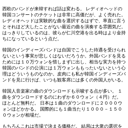
西欧のバンドが来韓すれば話は変わる。 レディオヘッドの
韓国コンサートのチケットは非常に高価だが、よく売れた。
レディオヘッドは実験的な曲を選択するはずで、率直に言う
とそれほど大したことがない最近の曲を演奏する雰囲気だ。
はっきりしているのは、彼らが仁川空港を出る時はより金持
ちになっているという点だ。
韓国のインディーズバンドは自国でこうした待遇を受けられ
ないという事実が悲しくはないだろうか。外国バンドを見る
ためには１０万ウォンを惜しまずに出し、相当な実力を持つ
韓国のバンドの公演には１万ウォンももったいないという心
理はどういうものなのか。皮肉にも私が韓国インディーズバ
ンドを見に行けば、いつも観客席には多くの外国人がいる。
韓国人音楽家の曲のダウンロードも示唆する点が多い。 １
曲をダウンロードするのにわずか６０ウォン（４円）だ。
ほとんど無料だ。 日本は１曲のダウンロードに２０００ウ
ォンほどかかる。 国際的にも１曲当たり１０００－１５０
０ウォンが相場だ。
もちろんこれは市場で決まる価格だ。 結局は大衆の選択を