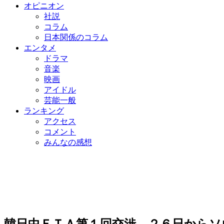
オピニオン
社説
コラム
日本関係のコラム
エンタメ
ドラマ
音楽
映画
アイドル
芸能一般
ランキング
アクセス
コメント
みんなの感想
韓日中ＦＴＡ第１回交渉、２６日からソ