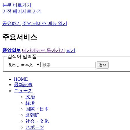
본문 바로가기
이전 페이지로 가기
공유하기
주요 서비스 메뉴 열기
주요서비스
중앙일보
메가메뉴로 돌아가기
닫기
검색어 입력폼
검색
HOME
最新記事
ニュース
政治
経済
国際・日本
北朝鮮
社会・文化
スポーツ