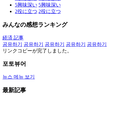
5
興味深い
5
興味深い
2
役に立つ
2
役に立つ
みんなの感想ランキング
経済 記事
공유하기
공유하기
공유하기
공유하기
공유하기
リンクコピーが完了しました。
포토뷰어
뉴스 메뉴 보기
最新記事