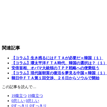
関連記事
【コラム】生き残るにはＦＴＡが必要だ＝韓国（１）
【コラム】環太平洋ＦＴＡ時代、韓国の選択は？（１）
安倍首相、オバマ大統領のＴＰＰ戦略への便乗狙う
【コラム】現代版朝貢の復活を夢見る中国＝韓国（１）
韓日中ＦＴＡ第１回交渉、２６日からソウルで開始
この記事を読んで…
19
腹立つ
19
腹立つ
0
悲しい
0
悲しい
0
すっきり
0
すっきり