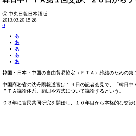
ⓒ 中央日報日本語版
2013.03.20 15:28
0
あ
あ
あ
あ
あ
韓国・日本・中国の自由貿易協定（ＦＴＡ）締結のための第
中国商務省の沈丹陽報道官は１９日の記者会見で、「韓日中
ＦＴＡ議論体系、範囲や方式について議論するという。
０３年に官民共同研究を開始し、１０年目から本格的な交渉