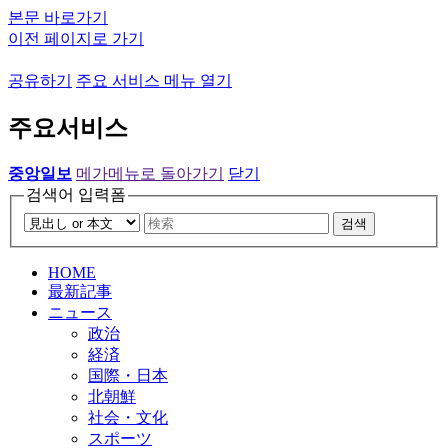
본문 바로가기
이전 페이지로 가기
공유하기
주요 서비스 메뉴 열기
주요서비스
중앙일보
메가메뉴로 돌아가기
닫기
검색어 입력폼
검색
HOME
最新記事
ニュース
政治
経済
国際・日本
北朝鮮
社会・文化
スポーツ