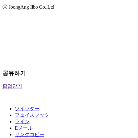
ⓒ JoongAng Ilbo Co.,Ltd
공유하기
팝업닫기
ツイッター
フェイスブック
ライン
Eメール
リンクコピー