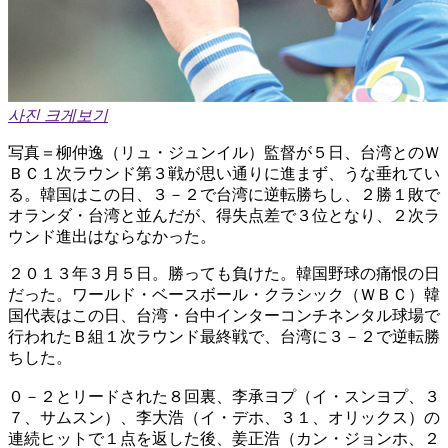
사진 크게보기
写真＝柳仲逸（リュ・ジュンイル）監督が５日、台湾とのＷ
ＢＣ１次ラウンド第３戦が思い通りに進まず、うな垂れてい
る。韓国はこの日、３－２で台湾に逆転勝ちし、２勝１敗で
オランダ・台湾と並んだが、得失点差で３位となり、２次ラ
ウンド進出はならなかった。
２０１３年３月５日。勝っても負けた。韓国野球の痛恨の日
だった。ワールド・ベースボール・クラシック（ＷＢＣ）韓
国代表はこの日、台湾・台中インターコンチネンタル球場で
行われたＢ組１次ラウンド最終戦で、台湾に３－２で逆転勝
ちした。
０－２とリードされた８回裏、李承ヨプ（イ・スンヨプ、３
７、サムスン）、李大浩（イ・デホ、３１、オリックス）の
連続ヒットで１点を返した後、姜正浩（カン・ジョンホ、２