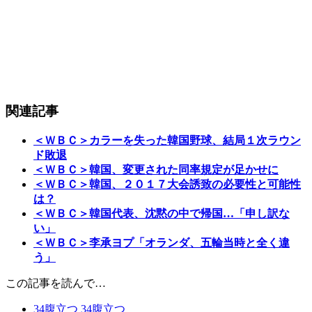
関連記事
＜ＷＢＣ＞カラーを失った韓国野球、結局１次ラウン
ド敗退
＜ＷＢＣ＞韓国、変更された同率規定が足かせに
＜ＷＢＣ＞韓国、２０１７大会誘致の必要性と可能性
は？
＜ＷＢＣ＞韓国代表、沈黙の中で帰国…「申し訳な
い」
＜ＷＢＣ＞李承ヨプ「オランダ、五輪当時と全く違
う」
この記事を読んで…
34
腹立つ
34
腹立つ