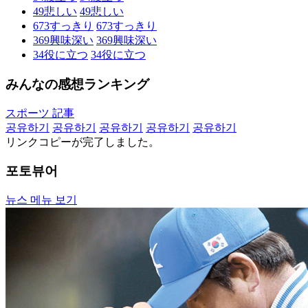
49
悲しい
49
悲しい
673
すっきり
673
すっきり
369
興味深い
369
興味深い
34
役に立つ
34
役に立つ
みんなの感想ランキング
スポーツ 記事
공유하기
공유하기
공유하기
공유하기
공유하기
リンクコピーが完了しました。
포토뷰어
뉴스 메뉴 보기