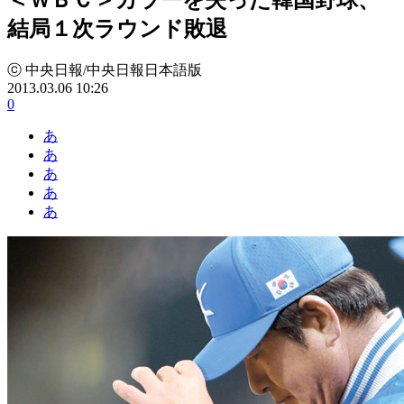
結局１次ラウンド敗退
ⓒ 中央日報/中央日報日本語版
2013.03.06 10:26
0
あ
あ
あ
あ
あ