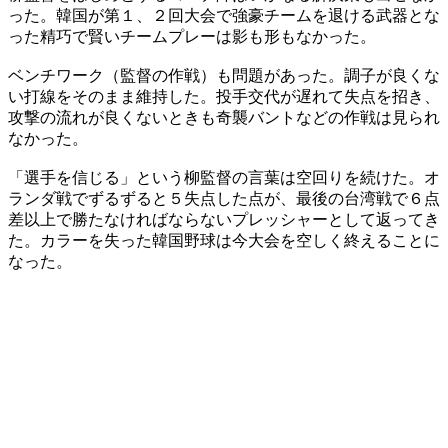
った。韓国が第１、２回大会で強豪チームを退ける武器とな
った精巧で賢いチームプレーは影も形もなかった。
ベンチワーク（監督の作戦）も問題があった。調子が良くな
い打線をそのまま維持した。投手交代が遅れて失点を招き、
攻撃の流れが良くないときも奇襲バントなどの作戦は見られ
なかった。
「選手を信じる」という柳監督の言葉は空回りを続けた。オ
ランダ戦でずるずると５失点した点が、最後の台湾戦で６点
差以上で勝たなければならないプレッシャーとして返ってき
た。カラーを失った韓国野球は今大会を空しく終えることに
なった。