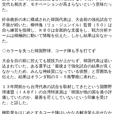
交代も相次ぎ、モチベーションが高まらないという意味だっ
た。
紆余曲折の末に構成された韓国代表は、大会前の強化試合で
不振が続いた。柳仲逸（リュ・ジュンイル）監督（５０）は
自ら練習を指揮し、ＫＢＯは全面的な支援をし、戦力分析チ
ームは積極的に動いて情報を伝えた。しかし結果は出なかっ
た。
◇カラーを失った韓国野球、コーチ陣も手を打てず
大会を目の前に控えても競技力が上がらず、韓国代表は追い
込まれていた。ある選手は「最後まで強化試合の結果が良く
なかったため、みんな神経質になっている状態」と雰囲気を
伝えた。結果はオランダ戦の０－５衝撃敗に表れた。
１３年間前から台湾代表の試合を取材してきたという国際野
球連盟（ＩＡＢＦ）の台湾特派員は「韓国が他の国を過小評
価していたのか、最善を尽くしていないという印象を受け
た」と話した。
柳監督をはじめとするコーチ陣はいかなる解決策も出せなか