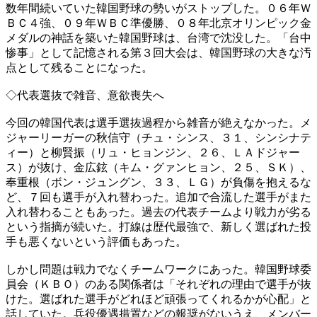
数年間続いていた韓国野球の勢いがストップした。０６年Ｗ
ＢＣ４強、０９年ＷＢＣ準優勝、０８年北京オリンピック金
メダルの神話を築いた韓国野球は、台湾で沈没した。「台中
惨事」として記憶される第３回大会は、韓国野球の大きな汚
点として残ることになった。
◇代表選抜で雑音、意欲喪失へ
今回の韓国代表は選手選抜過程から雑音が絶えなかった。メ
ジャーリーガーの秋信守（チュ・シンス、３１、シンシナテ
ィー）と柳賢振（リュ・ヒョンジン、２６、ＬＡドジャー
ス）が抜け、金広鉉（キム・グァンヒョン、２５、ＳＫ）、
奉重根（ボン・ジュングン、３３、ＬＧ）が負傷を抱えるな
ど、７回も選手が入れ替わった。追加で合流した選手がまた
入れ替わることもあった。過去の代表チームより戦力が劣る
という指摘が続いた。打線は歴代最強で、新しく選ばれた投
手も悪くないという評価もあった。
しかし問題は戦力でなくチームワークにあった。韓国野球委
員会（ＫＢＯ）のある関係者は「それぞれの理由で選手が抜
けた。選ばれた選手がどれほど頑張ってくれるかが心配」と
話していた。兵役優遇措置などの報奨がないうえ、メンバー