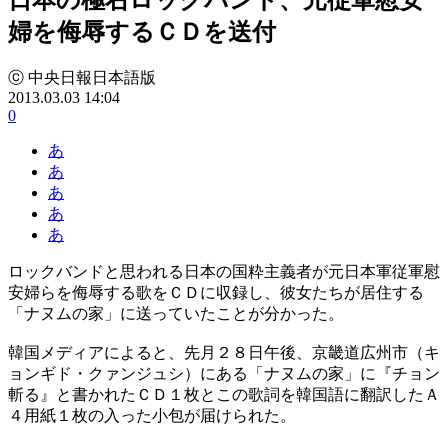
婦を侮辱するＣＤを送付
ⓒ 中央日報日本語版
2013.03.03 14:04
0
あ
あ
あ
あ
あ
ロックバンドと思われる日本の国粋主義者が元日本軍従軍慰
安婦らを侮辱する歌をＣＤに収録し、彼女たちが居住する
「ナヌムの家」に送っていたことが分かった。
韓国メディアによると、先月２８日午後、京畿道広州市（キ
ョンギド・クァンジュシ）にある「ナヌムの家」に『チョン
斬る』と書かれたＣＤ１枚とこの歌詞を韓国語に翻訳したＡ
４用紙１枚の入った小包が届けられた。