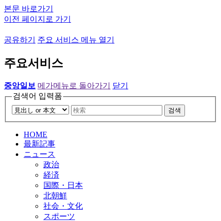
본문 바로가기
이전 페이지로 가기
공유하기
주요 서비스 메뉴 열기
주요서비스
중앙일보
메가메뉴로 돌아가기
닫기
검색어 입력폼
검색
HOME
最新記事
ニュース
政治
経済
国際・日本
北朝鮮
社会・文化
スポーツ