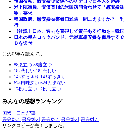
韓国検察、慰安婦少女像への杭テロで日本人を起訴
米下院議員、安倍首相の米国訪問合わせて「慰安婦謝
罪」要求
韓国政府、慰安婦被害者口述集「聞こえますか？」刊
行
【社説】日本、過去を直視して責任ある行動を＝韓国
日本の極右ロックバンド、元従軍慰安婦を侮辱するＣ
Ｄを送付
この記事を読んで…
88
腹立つ
88
腹立つ
182
悲しい
182
悲しい
143
すっきり
143
すっきり
624
興味深い
624
興味深い
12
役に立つ
12
役に立つ
みんなの感想ランキング
国際・日本 記事
공유하기
공유하기
공유하기
공유하기
공유하기
リンクコピーが完了しました。