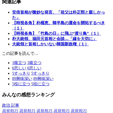
関連記事
安倍首相が微妙な発言、「祖父は朴正熙と親しかっ
た」
【時視各角】朴槿恵、韓半島の運命を開拓するべき
（１）
【時視各角】「竹島の日」に飛ぶ“渡り鳥”（１）
朴大統領、福田元首相と会談…「縁を大切に」
大統領と首相しかいない韓国新政権（１）
この記事を読んで…
3
腹立つ
3
腹立つ
6
悲しい
6
悲しい
5
すっきり
5
すっきり
89
興味深い
89
興味深い
5
役に立つ
5
役に立つ
みんなの感想ランキング
政治 記事
공유하기
공유하기
공유하기
공유하기
공유하기