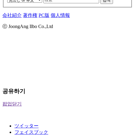
검색
会社紹介
著作権
PC版
個人情報
ⓒ JoongAng Ilbo Co.,Ltd
공유하기
팝업닫기
ツイッター
フェイスブック