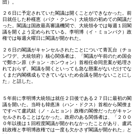
団）。
２６日に予定されていた閣議は開くことができなかった。前
日就任した朴槿恵（パク・クンヘ）大統領の初めての閣議だ
った。閣議は国政最高審議機関で、大統領令では毎週１回閣
議を開くよう定められている。李明博（イ・ミョンバク）政
権では毎週火曜日に閣議が開かれた。
２６日の閣議がキャンセルされたことについて青瓦台（チョ
ンワデ、大統領府）核心関係者は、「閣議が午前のため国会
で鄭ホン原（チョン・ホンウォン）首相任命同意案が処理さ
れておらず、閣議を開くといっても急な懸案がないだけでな
くまだ内閣構成もできていないため会議を開かないことにし
た」と話した。
５年前に李明博大統領は就任２日後である２７日に最初の閣
議を開いた。当時も韓悳洙（ハン・ドクス）首相から閣僚ま
ですべて盧武鉉（ノ・ムヒョン）政権の閣僚だったがキャン
セルされることはなかった。政府のある関係者は、「２００
０年以後は１回程度閣議が開かれなかったことがあり、盧武
鉉政権と李明博政権では一度も欠かさず閣議が開かれた」と