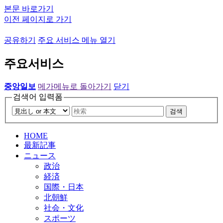
본문 바로가기
이전 페이지로 가기
공유하기
주요 서비스 메뉴 열기
주요서비스
중앙일보
메가메뉴로 돌아가기
닫기
검색어 입력폼
검색
HOME
最新記事
ニュース
政治
経済
国際・日本
北朝鮮
社会・文化
スポーツ