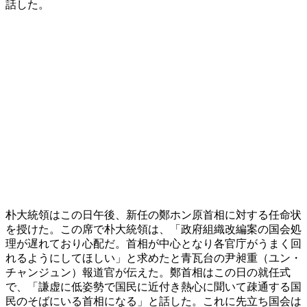
話した。
朴大統領はこの日午後、新任の鄭ホン原首相に対する任命状
を授けた。この席で朴大統領は、「政府組織改編案の国会処
理が遅れており心配だ。首相が中心となり各官庁がうまく回
れるようにしてほしい」と求めたと青瓦台の尹昶重（ユン・
チャンジュン）報道官が伝えた。鄭首相はこの日の就任式
で、「謙虚に低姿勢で国民に近付き熱心に聞いて疎通する国
民のそばにいる首相になる」と話した。これに先立ち国会は