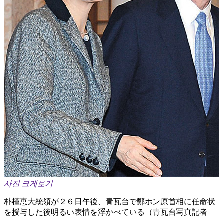
사진 크게보기
朴槿恵大統領が２６日午後、青瓦台で鄭ホン原首相に任命状
を授与した後明るい表情を浮かべている（青瓦台写真記者