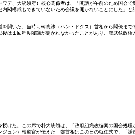
ンワデ、大統領府）核心関係者は、「閣議が午前のため国会で
だ内閣構成もできていないため会議を開かないことにした」と
議を開いた。当時も韓悳洙（ハン・ドクス）首相から閣僚まで
以後は１回程度閣議が開かれなかったことがあり、盧武鉉政権
を授けた。この席で朴大統領は、「政府組織改編案の国会処理
ンジュン）報道官が伝えた。鄭首相はこの日の就任式で、「謙