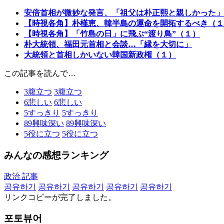
安倍首相が微妙な発言、「祖父は朴正熙と親しかった」
【時視各角】朴槿恵、韓半島の運命を開拓するべき（１
【時視各角】「竹島の日」に飛ぶ“渡り鳥”（１）
朴大統領、福田元首相と会談…「縁を大切に」
大統領と首相しかいない韓国新政権（１）
この記事を読んで…
3
腹立つ
3
腹立つ
6
悲しい
6
悲しい
5
すっきり
5
すっきり
89
興味深い
89
興味深い
5
役に立つ
5
役に立つ
みんなの感想ランキング
政治 記事
공유하기
공유하기
공유하기
공유하기
공유하기
リンクコピーが完了しました。
포토뷰어