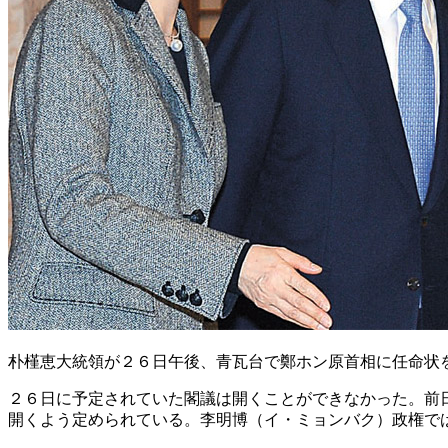
朴槿恵大統領が２６日午後、青瓦台で鄭ホン原首相に任命状
２６日に予定されていた閣議は開くことができなかった。前
開くよう定められている。李明博（イ・ミョンバク）政権で