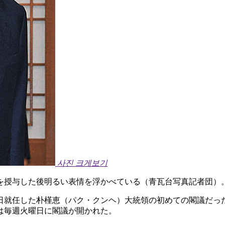
사진 크게보기
を授与した後明るい表情を浮かべている（青瓦台写真記者団）
日就任した朴槿恵（パク・クンヘ）大統領の初めての閣議だっ
は毎週火曜日に閣議が開かれた。