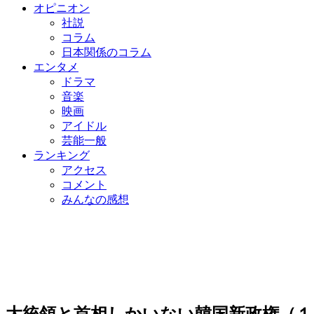
オピニオン
社説
コラム
日本関係のコラム
エンタメ
ドラマ
音楽
映画
アイドル
芸能一般
ランキング
アクセス
コメント
みんなの感想
大統領と首相しかいない韓国新政権（１