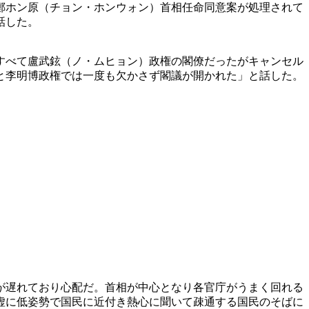
鄭ホン原（チョン・ホンウォン）首相任命同意案が処理されて
話した。
すべて盧武鉉（ノ・ムヒョン）政権の閣僚だったがキャンセル
と李明博政権では一度も欠かさず閣議が開かれた」と話した。
が遅れており心配だ。首相が中心となり各官庁がうまく回れる
虚に低姿勢で国民に近付き熱心に聞いて疎通する国民のそばに