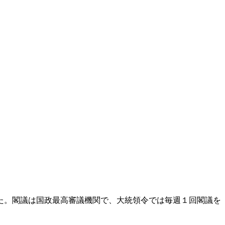
。
た。閣議は国政最高審議機関で、大統領令では毎週１回閣議を