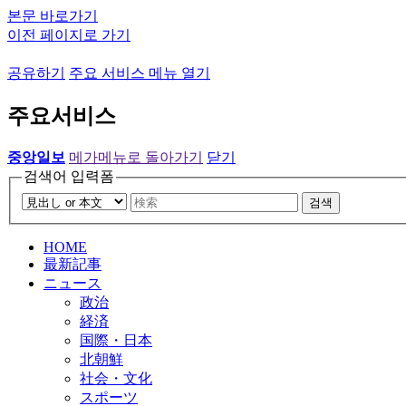
본문 바로가기
이전 페이지로 가기
공유하기
주요 서비스 메뉴 열기
주요서비스
중앙일보
메가메뉴로 돌아가기
닫기
검색어 입력폼
검색
HOME
最新記事
ニュース
政治
経済
国際・日本
北朝鮮
社会・文化
スポーツ