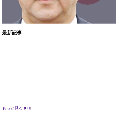
最新記事
もっと見る
0
/ 0