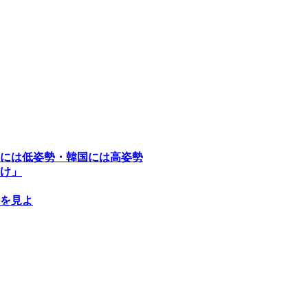
には低姿勢・韓国には高姿勢
け」
を見よ