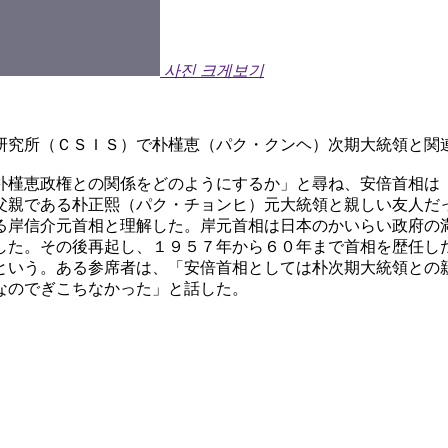
사진 크게보기
研究所（ＣＳＩＳ）で朴槿恵（パク・クンヘ）次期大統領と関
朴槿恵政権との関係をどのようにするか」と尋ね、安倍首相は
父親である朴正熙（パク・チョンヒ）元大統領と親しい友人だ
る岸信介元首相と理解した。岸元首相は日本のかいらい政府の
した。その後再起し、１９５７年から６０年まで首相を歴任し
という。ある参席者は、「安倍首相としては朴次期大統領との
なのでぎこちなかった」と話した。