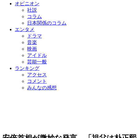
オピニオン
社説
コラム
日本関係のコラム
エンタメ
ドラマ
音楽
映画
アイドル
芸能一般
ランキング
アクセス
コメント
みんなの感想
安倍首相が微妙な発言、「祖父は朴正熙