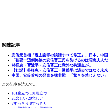
関連記事
安倍元首相「過去謝罪の談話すべて修正」…日本、中国
「強硬一辺倒路線の安倍晋三氏を防げるのは昭恵夫人だ
朴槿恵・習近平・安倍晋三に意外な共通点が…
【社説】朴槿恵・安倍晋三・習近平は過去ではなく未来
中国、安倍首相の発言を猛非難 「驚きを禁じえない」
この記事を読んで…
101
腹立つ
101
腹立つ
28
悲しい
28
悲しい
8
すっきり
8
すっきり