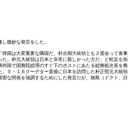
連し微妙な発言をした。
「韓国は大変重要な隣国だ。朴次期大統領とも２度会って食事
った。朴元大統領は日本と非常に親しかった方だ」と蛇足を加
満州国で国務院総理のすぐ下のポストにあたる総務処次長を務
た。５・１６クーデター直後に日本を訪問した朴正熙元大統領
親密な関係を強調するためにした発言だが、独島（ドクト、日