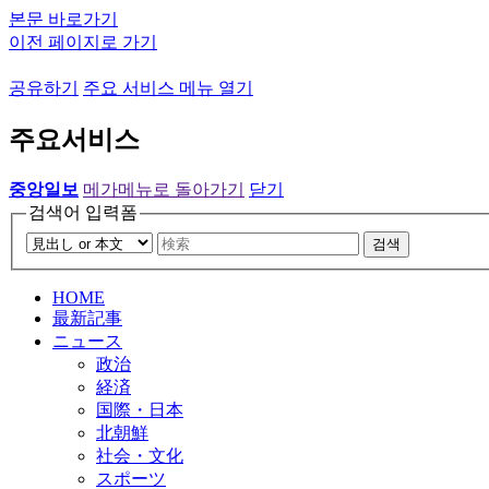
본문 바로가기
이전 페이지로 가기
공유하기
주요 서비스 메뉴 열기
주요서비스
중앙일보
메가메뉴로 돌아가기
닫기
검색어 입력폼
검색
HOME
最新記事
ニュース
政治
経済
国際・日本
北朝鮮
社会・文化
スポーツ