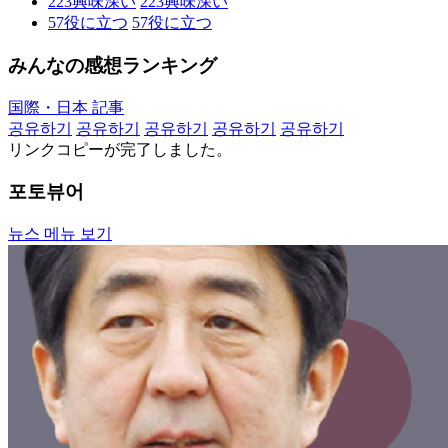
223
興味深い
223
興味深い
57
役に立つ
57
役に立つ
みんなの感想ランキング
国際・日本 記事
공유하기
공유하기
공유하기
공유하기
공유하기
リンクコピーが完了しました。
포토뷰어
뉴스 메뉴 보기