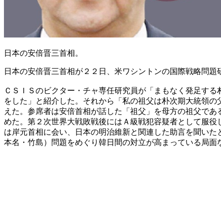
日本の安倍晋三首相。
日本の安倍晋三首相が２２日、米ワシントンの国際戦略問題
ＣＳＩＳのビクター・チャ専任研究員が「まもなく発足する
をした」と紹介した。それから「私の祖父は朴次期大統領の
えた。参席者は安倍首相が話した「祖父」を母方の祖父であ
めた。第２次世界大戦敗戦後にはＡ級戦犯容疑者として服役
は岸元首相に会い、日本の明治維新と関連した助言を聞いた
本名・竹島）問題をめぐり韓日間の対立が高まっている局面