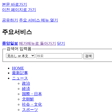
본문 바로가기
이전 페이지로 가기
공유하기
주요 서비스 메뉴 열기
주요서비스
중앙일보
메가메뉴로 돌아가기
닫기
검색어 입력폼
검색
HOME
最新記事
ニュース
政治
経済
国際・日本
北朝鮮
社会・文化
スポーツ