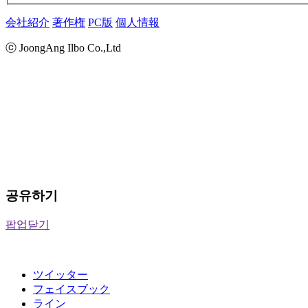
会社紹介
著作権
PC版
個人情報
ⓒ JoongAng Ilbo Co.,Ltd
공유하기
팝업닫기
ツイッター
フェイスブック
ライン