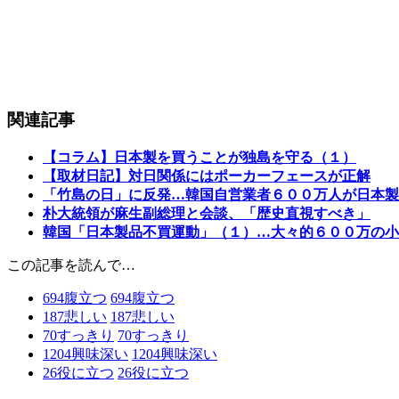
関連記事
【コラム】日本製を買うことが独島を守る（１）
【取材日記】対日関係にはポーカーフェースが正解
「竹島の日」に反発…韓国自営業者６００万人が日本製
朴大統領が麻生副総理と会談、「歴史直視すべき」
韓国「日本製品不買運動」（１）…大々的６００万の小
この記事を読んで…
694
腹立つ
694
腹立つ
187
悲しい
187
悲しい
70
すっきり
70
すっきり
1204
興味深い
1204
興味深い
26
役に立つ
26
役に立つ