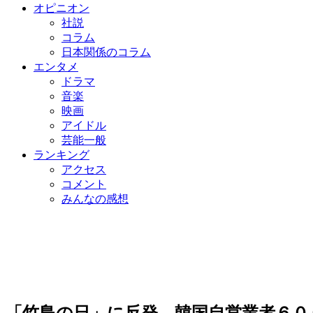
オピニオン
社説
コラム
日本関係のコラム
エンタメ
ドラマ
音楽
映画
アイドル
芸能一般
ランキング
アクセス
コメント
みんなの感想
「竹島の日」に反発…韓国自営業者６０