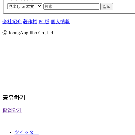
검색
会社紹介
著作権
PC版
個人情報
ⓒ JoongAng Ilbo Co.,Ltd
공유하기
팝업닫기
ツイッター