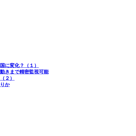
国に変化？（１）
動きまで精密監視可能
（２）
りか