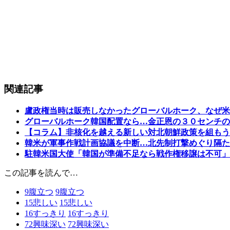
関連記事
盧政権当時は販売しなかったグローバルホーク、なぜ米
グローバルホーク韓国配置なら…金正恩の３０センチの
【コラム】非核化を越える新しい対北朝鮮政策を組もう
韓米が軍事作戦計画協議を中断…北先制打撃めぐり隔た
駐韓米国大使「韓国が準備不足なら戦作権移譲は不可」
この記事を読んで…
9
腹立つ
9
腹立つ
15
悲しい
15
悲しい
16
すっきり
16
すっきり
72
興味深い
72
興味深い