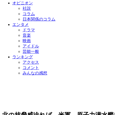
オピニオン
社説
コラム
日本関係のコラム
エンタメ
ドラマ
音楽
映画
アイドル
芸能一般
ランキング
アクセス
コメント
みんなの感想
北の核脅威迫れば…米軍、原子力潜水艦