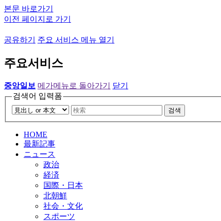
본문 바로가기
이전 페이지로 가기
공유하기
주요 서비스 메뉴 열기
주요서비스
중앙일보
메가메뉴로 돌아가기
닫기
검색어 입력폼
검색
HOME
最新記事
ニュース
政治
経済
国際・日本
北朝鮮
社会・文化
スポーツ