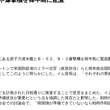
にある原子力潜水艦とＢ－５２、Ｂ－２爆撃機を韓半島に緊急
ントンで米国防総省のミラー次官（政策担当）らと韓米統合国
としてこのように明らかにした。イム室長は、「それぞれの脅
どを計画された日程通りに推進することで意見をまとめた。イ
準備状況が重要だという点を強調した発言だと釈明した。戦時
合会での討論会で、「韓国側が準備できていないなら戦時作戦