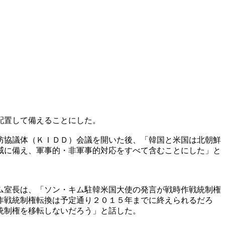
配置して備えることにした。
防協議体（ＫＩＤＤ）会議を開いた後、「韓国と米国は北朝鮮
威に備え、軍事的・非軍事的対応をすべて含むことにした」と
ム室長は、「ソン・キム駐韓米国大使の発言が戦時作戦統制権
作戦統制権転換は予定通り２０１５年までに終えられるだろ
統制権を移転しないだろう」と話した。