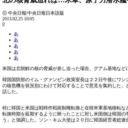
ⓒ 中央日報/中央日報日本語版
2013.02.25 10:05
0
あ
あ
あ
あ
あ
米国は北朝鮮の核の脅威が差し迫った場合、グアム基地など
韓国国防部のイム・グァンビン政策室長は２２日午後にワシ
の核危機を状況別にわけて対応することで意見を集約した」
話した。
特に韓国と米国は戦時作戦統制権転換と在韓米軍基地移転な
転換時期を延期するように映ったことに対し米国側は韓国の
う」と強調した。ソン・キム大使は２０日に韓国経営者総連