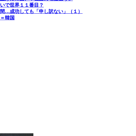
いで世界１１番目？
間…成功しても「申し訳ない」（１）
＝韓国