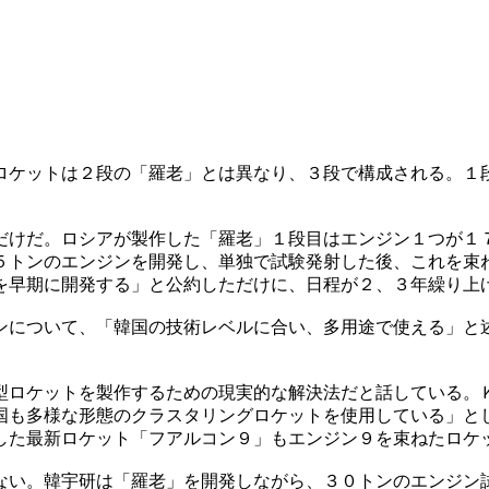
ロケットは２段の「羅老」とは異なり、３段で構成される。１
だけだ。ロシアが製作した「羅老」１段目はエンジン１つが１
５トンのエンジンを開発し、単独で試験発射した後、これを束
を早期に開発する」と公約しただけに、日程が２、３年繰り上
ンについて、「韓国の技術レベルに合い、多用途で使える」と
型ロケットを製作するための現実的な解決法だと話している。
国も多様な形態のクラスタリングロケットを使用している」と
した最新ロケット「フアルコン９」もエンジン９を束ねたロケ
ない。韓宇研は「羅老」を開発しながら、３０トンのエンジン