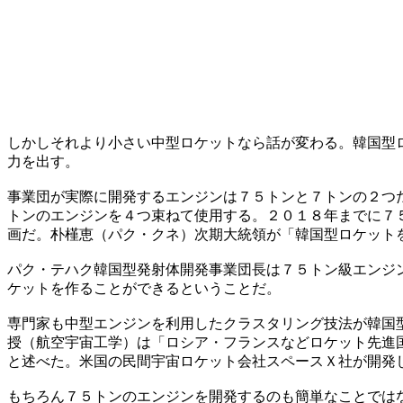
しかしそれより小さい中型ロケットなら話が変わる。韓国型
力を出す。
事業団が実際に開発するエンジンは７５トンと７トンの２つ
トンのエンジンを４つ束ねて使用する。２０１８年までに７
画だ。朴槿恵（パク・クネ）次期大統領が「韓国型ロケット
パク・テハク韓国型発射体開発事業団長は７５トン級エンジ
ケットを作ることができるということだ。
専門家も中型エンジンを利用したクラスタリング技法が韓国
授（航空宇宙工学）は「ロシア・フランスなどロケット先進
と述べた。米国の民間宇宙ロケット会社スペースＸ社が開発
もちろん７５トンのエンジンを開発するのも簡単なことでは