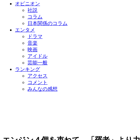
オピニオン
社説
コラム
日本関係のコラム
エンタメ
ドラマ
音楽
映画
アイドル
芸能一般
ランキング
アクセス
コメント
みんなの感想
エンジン４個を束ねて…「羅老」より