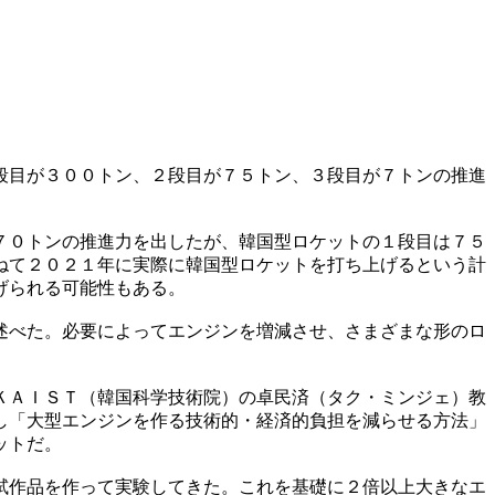
段目が３００トン、２段目が７５トン、３段目が７トンの推進
７０トンの推進力を出したが、韓国型ロケットの１段目は７５
ねて２０２１年に実際に韓国型ロケットを打ち上げるという計
げられる可能性もある。
述べた。必要によってエンジンを増減させ、さまざまな形のロ
ＫＡＩＳＴ（韓国科学技術院）の卓民済（タク・ミンジェ）教
し「大型エンジンを作る技術的・経済的負担を減らせる方法」
ットだ。
試作品を作って実験してきた。これを基礎に２倍以上大きなエ