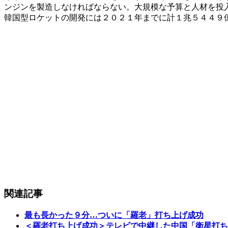
ンジンを製造しなければならない。大規模な予算と人材を投
韓国型ロケットの開発には２０２１年までに計１兆５４４９
関連記事
最も長かった９分…ついに「羅老」打ち上げ成功
＜羅老打ち上げ成功＞テレビで中継した中国「衛星打ち