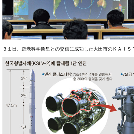
３１日、羅老科学衛星との交信に成功した大田市のＫＡＩＳ