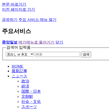
본문 바로가기
이전 페이지로 가기
공유하기
주요 서비스 메뉴 열기
주요서비스
중앙일보
메가메뉴로 돌아가기
닫기
검색어 입력폼
검색
HOME
最新記事
ニュース
政治
経済
国際・日本
北朝鮮
社会・文化
スポーツ