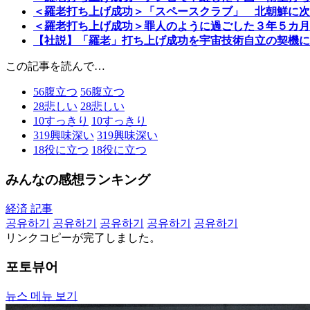
＜羅老打ち上げ成功＞「スペースクラブ」 北朝鮮に次
＜羅老打ち上げ成功＞罪人のように過ごした３年５カ月
【社説】「羅老」打ち上げ成功を宇宙技術自立の契機に
この記事を読んで…
56
腹立つ
56
腹立つ
28
悲しい
28
悲しい
10
すっきり
10
すっきり
319
興味深い
319
興味深い
18
役に立つ
18
役に立つ
みんなの感想ランキング
経済 記事
공유하기
공유하기
공유하기
공유하기
공유하기
リンクコピーが完了しました。
포토뷰어
뉴스 메뉴 보기