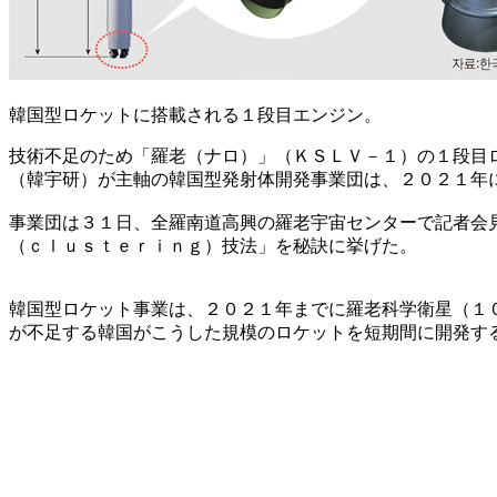
韓国型ロケットに搭載される１段目エンジン。
技術不足のため「羅老（ナロ）」（ＫＳＬＶ－１）の１段目
（韓宇研）が主軸の韓国型発射体開発事業団は、２０２１年
事業団は３１日、全羅南道高興の羅老宇宙センターで記者会
（ｃｌｕｓｔｅｒｉｎｇ）技法」を秘訣に挙げた。
韓国型ロケット事業は、２０２１年までに羅老科学衛星（１
が不足する韓国がこうした規模のロケットを短期間に開発す