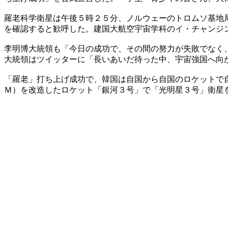
羅老科学衛星は午後５時２５分、ノルウェーのトロムソ基地
を確認すると歓呼した。建国大航空宇宙学科のイ・チャンジ
李明博大統領も「今日の成功で、その間の努力が失敗でなく
大統領はツイッターに「長いあいだ待った中、宇宙強国へ向
「羅老」打ち上げ成功で、韓国は自国から自国のロケットで
Ｍ）を改造したロケット「銀河３号」で「光明星３号」衛星