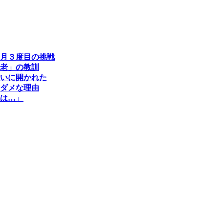
来月３度目の挑戦
老」の教訓
ついに開かれた
ダメな理由
は…」