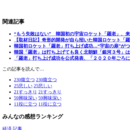
関連記事
“もう失敗はない” 韓国初の宇宙ロケット「羅老」、
【取材日記】奇形的開発が自ら招いた韓国ロケット「羅
韓国初ロケット「羅老」打ち上げ成功…“宇宙の扉”が
韓国「羅老」は打ち上げても良く北朝鮮「銀河３号」は
「羅老」打ち上げ成功を公式発表、「２０２０年ごろに
この記事を読んで…
230
腹立つ
230
腹立つ
25
悲しい
25
悲しい
21
すっきり
21
すっきり
59
興味深い
59
興味深い
11
役に立つ
11
役に立つ
みんなの感想ランキング
経済 記事