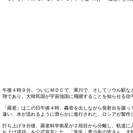
午後４時９分。ついにＭＤＣで、果川で、そしてソウル駅な
翔であり、大韓民国が宇宙強国に飛躍することを知らせる信
「羅老」はこの日午後４時、轟音を出しながら発射台を蹴っ
違い、水が流れるように滑らかに進行された。ロシアが製作
打ち上げ９分後、羅老科学衛星が２段目から分離し、軌道に
ち上げ成功」を公式宣言した。「学生・青少年の皆さん、大