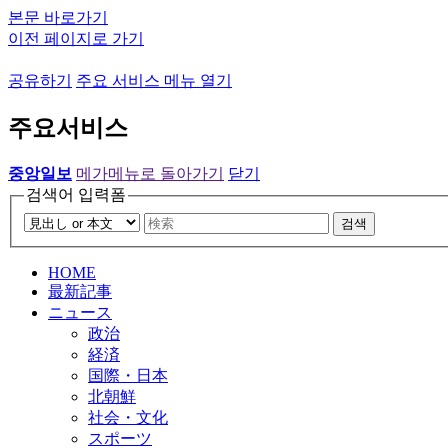
본문 바로가기
이전 페이지로 가기
공유하기
주요 서비스 메뉴 열기
주요서비스
중앙일보
메가메뉴로 돌아가기
닫기
검색어 입력폼
검색
HOME
最新記事
ニュース
政治
経済
国際・日本
北朝鮮
社会・文化
スポーツ