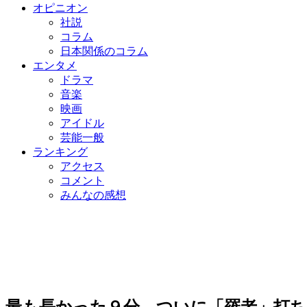
オピニオン
社説
コラム
日本関係のコラム
エンタメ
ドラマ
音楽
映画
アイドル
芸能一般
ランキング
アクセス
コメント
みんなの感想
最も長かった９分…ついに「羅老」打ち