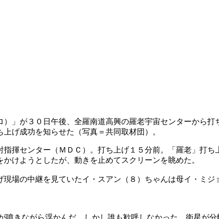
ロ）」が３０日午後、全羅南道高興の羅老宇宙センターから打
ち上げ成功を知らせた（写真＝共同取材団）。
射指揮センター（ＭＤＣ）。打ち上げ１５分前。「羅老」打ち
をかけようとしたが、動きを止めてスクリーンを眺めた。
げ現場の中継を見ていたイ・スアン（８）ちゃんは母イ・ミジ
火が噴きながら浮かんだ。しかし誰も歓呼しなかった。衛星が分