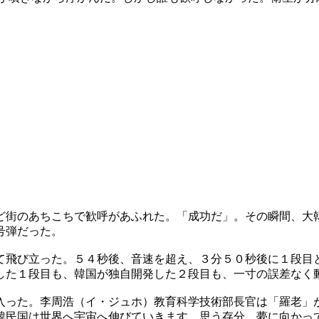
ど街のあちこちで歓呼があふれた。「成功だ」。その瞬間、大
号弾だった。
て飛び立った。５４秒後、音速を超え、３分５０秒後に１段目
した１段目も、韓国が独自開発した２段目も、一寸の誤差なく
入った。李周浩（イ・ジュホ）教育科学技術部長官は「羅老」
韓民国は世界へ宇宙へ伸びていきます。思う存分、夢に向かっ