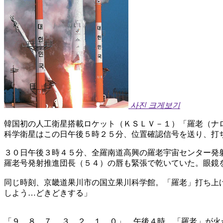
사진 크게보기
韓国初の人工衛星搭載ロケット（ＫＳＬＶ－１）「羅老（ナ
科学衛星はこの日午後５時２５分、位置確認信号を送り、打
３０日午後３時４５分、全羅南道高興の羅老宇宙センター発
羅老号発射推進団長（５４）の唇も緊張で乾いていた。眼鏡
同じ時刻、京畿道果川市の国立果川科学館。「羅老」打ち上
しよう…どきどきする」
「９、８、７… ３、２、１、０」。午後４時。「羅老」が