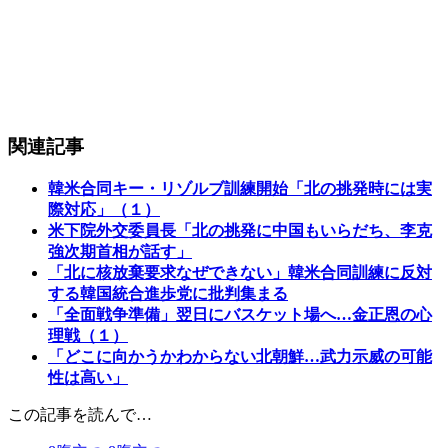
関連記事
韓米合同キー・リゾルブ訓練開始「北の挑発時には実
際対応」（１）
米下院外交委員長「北の挑発に中国もいらだち、李克
強次期首相が話す」
「北に核放棄要求なぜできない」韓米合同訓練に反対
する韓国統合進歩党に批判集まる
「全面戦争準備」翌日にバスケット場へ…金正恩の心
理戦（１）
「どこに向かうかわからない北朝鮮…武力示威の可能
性は高い」
この記事を読んで…