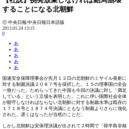
することになる北朝鮮
ⓒ 中央日報/中央日報日本語版
2013.01.24 13:15
0
あ
あ
あ
あ
あ
国連安全保障理事会が先月１２日の北朝鮮のミサイル発射に
対する制裁決議２０８７号を採択した。１５の理事国の全会
一致だった。ためらってきた中国も今回の決議に対し「満足
している」という立場を表明した。これに伴い国際社会全体
が順守しなければならない北朝鮮に対する制裁水準は既存の
１７１８号と１８７４号決議にともなう制裁よりさらに強化
された。遅くはなったが当然のことだ。
しかし北朝鮮は安保理決議が出されて２時間で「韓半島非核