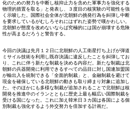
化のための努力を中断し核抑止力を含めた軍事力を強化する
物理的措置を取る」と発表し、３度目の核実験の可能性を強
く示唆した。国際社会全体が北朝鮮の挑発行為を糾弾し中断
を要求しているがむしろそれにはずれた姿勢で嘆かわしい。
北朝鮮が態度を改めないならば究極的には国が崩壊する危険
性が高まるだろうと警告する。
今回の決議は先月１２日に北朝鮮の人工衛星打ち上げが弾道
ミサイル技術を利用し既存決議に違反したことを糾弾してお
り、これに伴う新たな制裁を決める内容だ。新たな制裁は北
朝鮮の兵器開発に利用できるすべての品目に対し国連加盟国
が輸出入を統制できる「全面的制裁」と、金融制裁を避けて
現金を確保している北朝鮮の動きも取り締まり対象に追加し
た。そのほかにも多様な制裁が追加されることで北朝鮮は核
開発を推進中のイランとともに歴史上最も幅広い国際制裁を
受ける国になった。これに加え韓米日３カ国は各国による個
別制裁も強化するよう外交努力を倍加する計画だ。