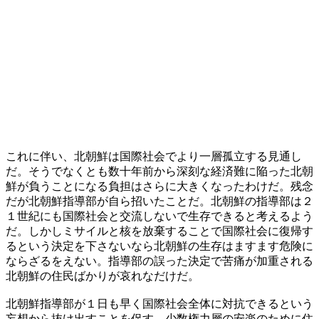
これに伴い、北朝鮮は国際社会でより一層孤立する見通し
だ。そうでなくとも数十年前から深刻な経済難に陥った北朝
鮮が負うことになる負担はさらに大きくなったわけだ。残念
だが北朝鮮指導部が自ら招いたことだ。北朝鮮の指導部は２
１世紀にも国際社会と交流しないで生存できると考えるよう
だ。しかしミサイルと核を放棄することで国際社会に復帰す
るという決定を下さないなら北朝鮮の生存はますます危険に
ならざるをえない。指導部の誤った決定で苦痛が加重される
北朝鮮の住民ばかりが哀れなだけだ。
北朝鮮指導部が１日も早く国際社会全体に対抗できるという
妄想から抜け出すことを促す。少数権力層の安楽のために住