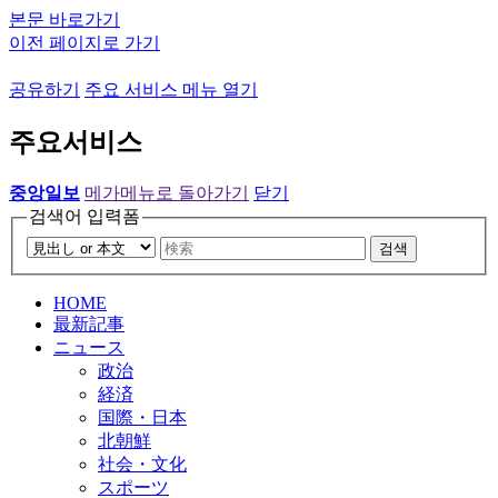
본문 바로가기
이전 페이지로 가기
공유하기
주요 서비스 메뉴 열기
주요서비스
중앙일보
메가메뉴로 돌아가기
닫기
검색어 입력폼
검색
HOME
最新記事
ニュース
政治
経済
国際・日本
北朝鮮
社会・文化
スポーツ