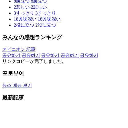
8
腹立つ
8
腹立つ
2
悲しい
2
悲しい
3
すっきり
3
すっきり
18
興味深い
18
興味深い
2
役に立つ
2
役に立つ
みんなの感想ランキング
オピニオン 記事
공유하기
공유하기
공유하기
공유하기
공유하기
リンクコピーが完了しました。
포토뷰어
뉴스 메뉴 보기
最新記事