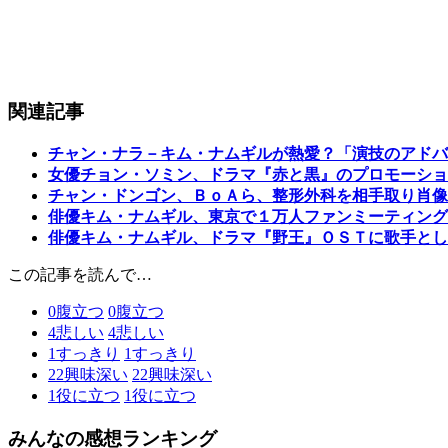
関連記事
チャン・ナラ－キム・ナムギルが熱愛？「演技のアドバ
女優チョン・ソミン、ドラマ『赤と黒』のプロモーショ
チャン・ドンゴン、ＢｏＡら、整形外科を相手取り肖像
俳優キム・ナムギル、東京で１万人ファンミーティング
俳優キム・ナムギル、ドラマ『野王』ＯＳＴに歌手とし
この記事を読んで…
0
腹立つ
0
腹立つ
4
悲しい
4
悲しい
1
すっきり
1
すっきり
22
興味深い
22
興味深い
1
役に立つ
1
役に立つ
みんなの感想ランキング