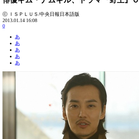
ⓒ ＩＳＰＬＵＳ/中央日報日本語版
2013.01.14 16:08
0
あ
あ
あ
あ
あ