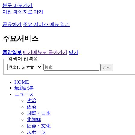
본문 바로가기
이전 페이지로 가기
공유하기
주요 서비스 메뉴 열기
주요서비스
중앙일보
메가메뉴로 돌아가기
닫기
검색어 입력폼
검색
HOME
最新記事
ニュース
政治
経済
国際・日本
北朝鮮
社会・文化
スポーツ