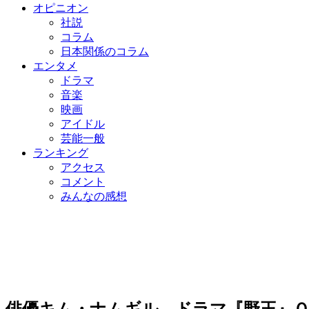
オピニオン
社説
コラム
日本関係のコラム
エンタメ
ドラマ
音楽
映画
アイドル
芸能一般
ランキング
アクセス
コメント
みんなの感想
俳優キム・ナムギル、ドラマ『野王』