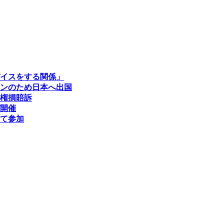
イスをする関係」
ンのため日本へ出国
権損賠訴
開催
て参加