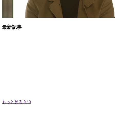
最新記事
もっと見る
0
/ 0