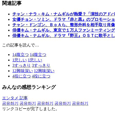
関連記事
チャン・ナラ－キム・ナムギルが熱愛？「演技のアドバ
女優チョン・ソミン、ドラマ『赤と黒』のプロモーショ
チャン・ドンゴン、ＢｏＡら、整形外科を相手取り肖像
俳優キム・ナムギル、東京で１万人ファンミーティング
俳優キム・ナムギル、ドラマ『野王』ＯＳＴに歌手とし
この記事を読んで…
14
腹立つ
14
腹立つ
1
悲しい
1
悲しい
3
すっきり
3
すっきり
12
興味深い
12
興味深い
4
役に立つ
4
役に立つ
みんなの感想ランキング
エンタメ 記事
공유하기
공유하기
공유하기
공유하기
공유하기
リンクコピーが完了しました。