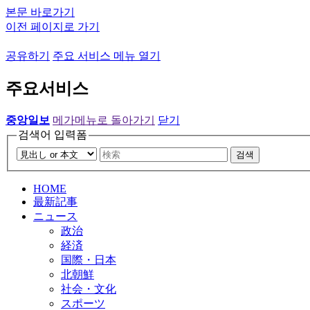
본문 바로가기
이전 페이지로 가기
공유하기
주요 서비스 메뉴 열기
주요서비스
중앙일보
메가메뉴로 돌아가기
닫기
검색어 입력폼
검색
HOME
最新記事
ニュース
政治
経済
国際・日本
北朝鮮
社会・文化
スポーツ