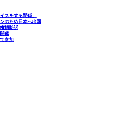
イスをする関係」
ンのため日本へ出国
権損賠訴
開催
て参加