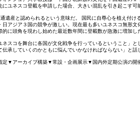
先にユネスコ登載を申請した場合、大きい混乱を引き起こす可
共通遺産と認められるという意味だ。 国民に自尊心を植え付け
・日アジア３国の競争が激しい。現在最も多いユネスコ無形文
際的に頭角を現わし始めた最近数年間に登載数が急激に増加し
ユネスコを舞台に各国が文化戦争を行っているということ」と
て伝承していくのかともに悩んでいかなければならない」と話
指定▼アーカイブ構築▼常設・企画展示▼国内外定期公演の開