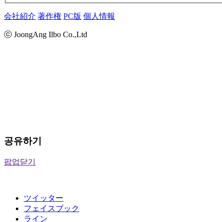
会社紹介
著作権
PC版
個人情報
ⓒ JoongAng Ilbo Co.,Ltd
공유하기
팝업닫기
ツイッター
フェイスブック
ライン