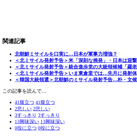
関連記事
北朝鮮ミサイルを口実に…日本が軍事力増強？
＜北ミサイル発射予告＞米「深刻な挑発」・日本は迎撃
＜北ミサイル発射予告＞統合進歩党の大統領候補「羅老
＜北ミサイル発射予告＞いま東倉里では…先月に発射体
＜韓国大統領選＞北朝鮮のミサイル発射予告…朴・文候
この記事を読んで…
41
腹立つ
41
腹立つ
2
悲しい
2
悲しい
3
すっきり
3
すっきり
13
興味深い
13
興味深い
0
役に立つ
0
役に立つ