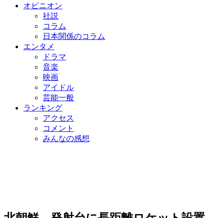
オピニオン
社説
コラム
日本関係のコラム
エンタメ
ドラマ
音楽
映画
アイドル
芸能一般
ランキング
アクセス
コメント
みんなの感想
北朝鮮、発射台に長距離ロケット設置