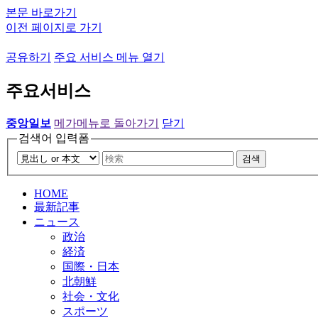
본문 바로가기
이전 페이지로 가기
공유하기
주요 서비스 메뉴 열기
주요서비스
중앙일보
메가메뉴로 돌아가기
닫기
검색어 입력폼
검색
HOME
最新記事
ニュース
政治
経済
国際・日本
北朝鮮
社会・文化
スポーツ