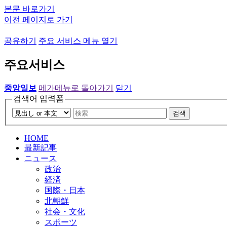
본문 바로가기
이전 페이지로 가기
공유하기
주요 서비스 메뉴 열기
주요서비스
중앙일보
메가메뉴로 돌아가기
닫기
검색어 입력폼
검색
HOME
最新記事
ニュース
政治
経済
国際・日本
北朝鮮
社会・文化
スポーツ