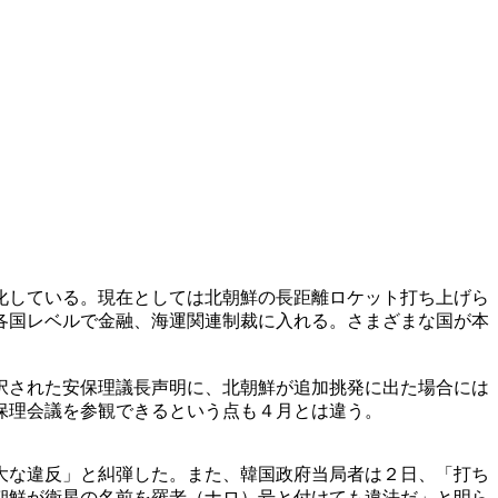
化している。現在としては北朝鮮の長距離ロケット打ち上げら
各国レベルで金融、海運関連制裁に入れる。さまざまな国が本
択された安保理議長声明に、北朝鮮が追加挑発に出た場合には
保理会議を参観できるという点も４月とは違う。
大な違反」と糾弾した。また、韓国政府当局者は２日、「打ち
朝鮮が衛星の名前を羅老（ナロ）号と付けても違法だ」と明ら