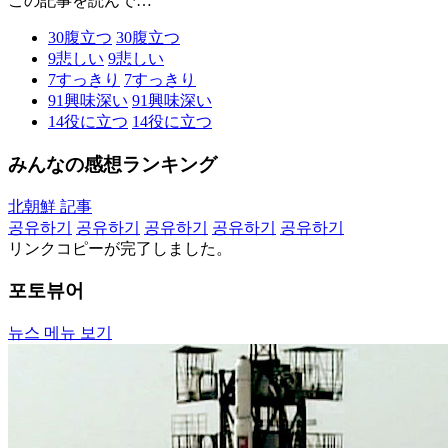
この記事を読んで…
30
腹立つ
30
腹立つ
9
悲しい
9
悲しい
7
すっきり
7
すっきり
91
興味深い
91
興味深い
14
役に立つ
14
役に立つ
みんなの感想ランキング
北朝鮮 記事
공유하기
공유하기
공유하기
공유하기
공유하기
リンクコピーが完了しました。
포토뷰어
뉴스 메뉴 보기