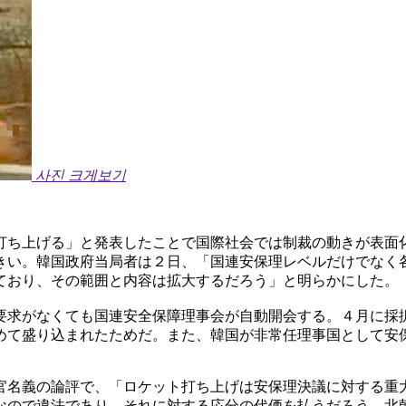
사진 크게보기
打ち上げる」と発表したことで国際社会では制裁の動きが表面
きい。韓国政府当局者は２日、「国連安保理レベルだけでなく
ており、その範囲と内容は拡大するだろう」と明らかにした。
要求がなくても国連安全保障理事会が自動開会する。４月に採
めて盛り込まれたためだ。また、韓国が非常任理事国として安
官名義の論評で、「ロケット打ち上げは安保理決議に対する重
なので違法であり、それに対する応分の代価を払うだろう。北