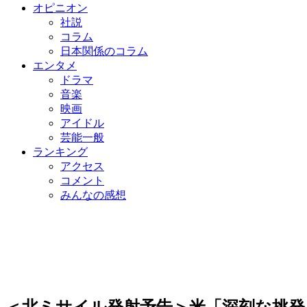
オピニオン
社説
コラム
日本関係のコラム
エンタメ
ドラマ
音楽
映画
アイドル
芸能一般
ランキング
アクセス
コメント
みんなの感想
＜北ミサイル発射予告＞米「深刻な挑発