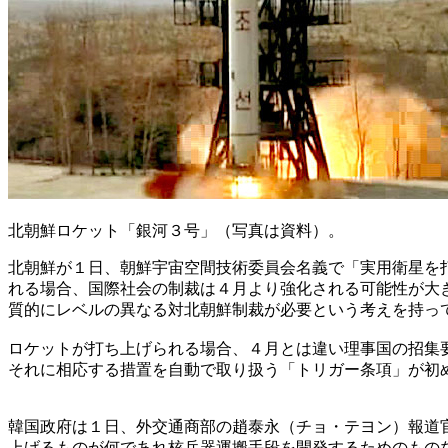
北朝鮮ロケット「銀河３号」（写真は資料）。
北朝鮮が１日、朝鮮宇宙空間技術委員会名義で「実用衛星を
れる場合、国際社会の制裁は４月より強化される可能性が大
質的にレベルの異なる対北朝鮮制裁が必要という考えを持っ
ロケットが打ち上げられる場合、４月とは違い理事国の招集
それに相応する措置を自動で取り扱う「トリガー条項」が初
韓国政府は１日、外交通商部の趙泰永（チョ・テヨン）報道
上げるものが何であれ核兵器運搬手段を開発するためのもの