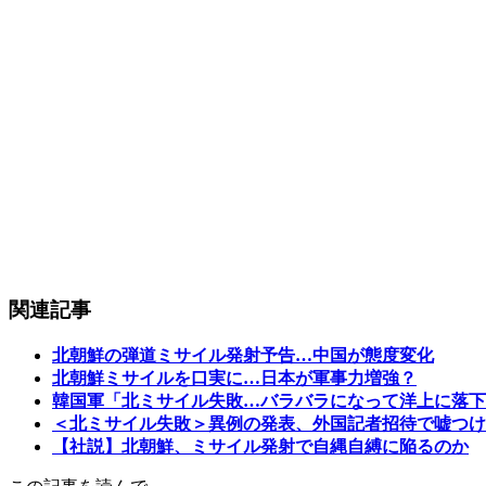
関連記事
北朝鮮の弾道ミサイル発射予告…中国が態度変化
北朝鮮ミサイルを口実に…日本が軍事力増強？
韓国軍「北ミサイル失敗…バラバラになって洋上に落下
＜北ミサイル失敗＞異例の発表、外国記者招待で嘘つけ
【社説】北朝鮮、ミサイル発射で自縄自縛に陥るのか