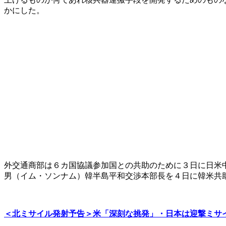
かにした。
外交通商部は６カ国協議参加国との共助のために３日に日米
男（イム・ソンナム）韓半島平和交渉本部長を４日に韓米共
＜北ミサイル発射予告＞米「深刻な挑発」・日本は迎撃ミサ