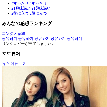
4
すっきり
4
すっきり
21
興味深い
21
興味深い
2
役に立つ
2
役に立つ
みんなの感想ランキング
エンタメ 記事
공유하기
공유하기
공유하기
공유하기
공유하기
リンクコピーが完了しました。
포토뷰어
뉴스 메뉴 보기