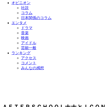
オピニオン
社説
コラム
日本関係のコラム
エンタメ
ドラマ
音楽
映画
アイドル
芸能一般
ランキング
アクセス
コメント
みんなの感想
ＡＦＴＥＲＳＣＨＯＯＬナナとＩＣＯＮ