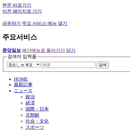
본문 바로가기
이전 페이지로 가기
공유하기
주요 서비스 메뉴 열기
주요서비스
중앙일보
메가메뉴로 돌아가기
닫기
검색어 입력폼
검색
HOME
最新記事
ニュース
政治
経済
国際・日本
北朝鮮
社会・文化
スポーツ