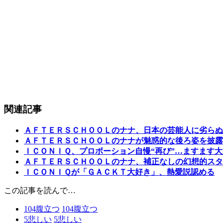
関連記事
ＡＦＴＥＲＳＣＨＯＯＬのナナ、日本の芸能人に劣らぬ
ＡＦＴＥＲＳＣＨＯＯＬのナナが魅惑的な後ろ姿を披露
ＩＣＯＮＩＱ、プロポーション自慢“再び”…ますます
ＡＦＴＥＲＳＣＨＯＯＬのナナ、補正なしの幻想的スタ
ＩＣＯＮＩＱが「ＧＡＣＫＴ大好き」、熱愛説認める
この記事を読んで…
104
腹立つ
104
腹立つ
5
悲しい
5
悲しい