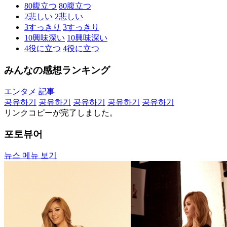
80
腹立つ
80
腹立つ
2
悲しい
2
悲しい
3
すっきり
3
すっきり
10
興味深い
10
興味深い
4
役に立つ
4
役に立つ
みんなの感想ランキング
エンタメ 記事
공유하기
공유하기
공유하기
공유하기
공유하기
リンクコピーが完了しました。
포토뷰어
뉴스 메뉴 보기