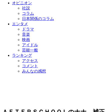
オピニオン
社説
コラム
日本関係のコラム
エンタメ
ドラマ
音楽
映画
アイドル
芸能一般
ランキング
アクセス
コメント
みんなの感想
ＡＦＴＥＲＳＣＨＯＯＬのナナ、補正