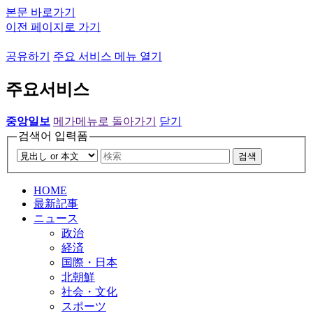
본문 바로가기
이전 페이지로 가기
공유하기
주요 서비스 메뉴 열기
주요서비스
중앙일보
메가메뉴로 돌아가기
닫기
검색어 입력폼
검색
HOME
最新記事
ニュース
政治
経済
国際・日本
北朝鮮
社会・文化
スポーツ