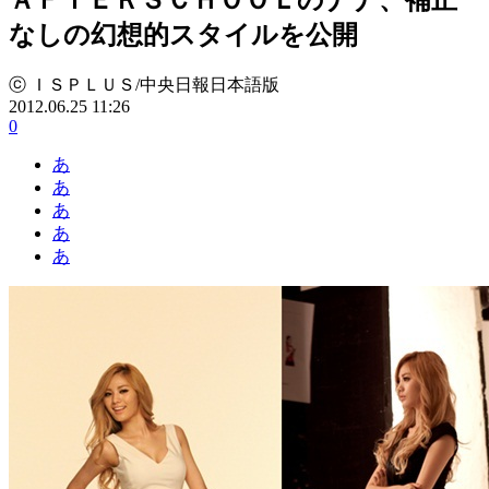
なしの幻想的スタイルを公開
ⓒ ＩＳＰＬＵＳ/中央日報日本語版
2012.06.25 11:26
0
あ
あ
あ
あ
あ