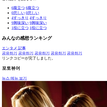
6
腹立つ
6
腹立つ
0
悲しい
0
悲しい
4
すっきり
4
すっきり
9
興味深い
9
興味深い
1
役に立つ
1
役に立つ
みんなの感想ランキング
エンタメ 記事
공유하기
공유하기
공유하기
공유하기
공유하기
リンクコピーが完了しました。
포토뷰어
뉴스 메뉴 보기