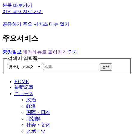
본문 바로가기
이전 페이지로 가기
공유하기
주요 서비스 메뉴 열기
주요서비스
중앙일보
메가메뉴로 돌아가기
닫기
검색어 입력폼
검색
HOME
最新記事
ニュース
政治
経済
国際・日本
北朝鮮
社会・文化
スポーツ