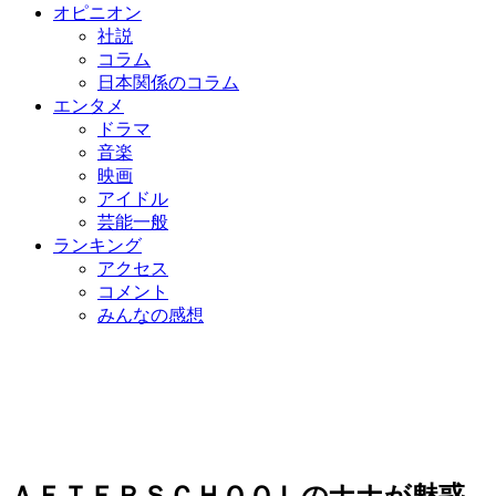
オピニオン
社説
コラム
日本関係のコラム
エンタメ
ドラマ
音楽
映画
アイドル
芸能一般
ランキング
アクセス
コメント
みんなの感想
ＡＦＴＥＲＳＣＨＯＯＬのナナが魅惑