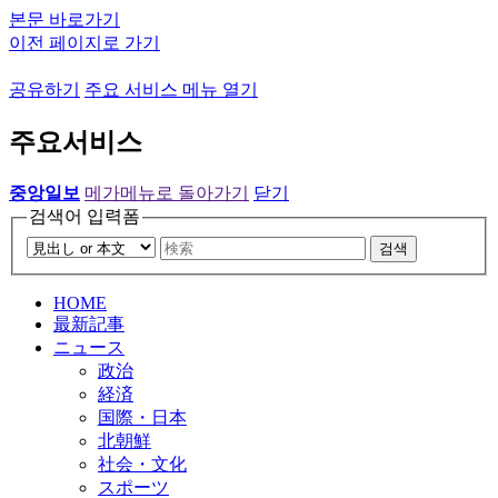
본문 바로가기
이전 페이지로 가기
공유하기
주요 서비스 메뉴 열기
주요서비스
중앙일보
메가메뉴로 돌아가기
닫기
검색어 입력폼
검색
HOME
最新記事
ニュース
政治
経済
国際・日本
北朝鮮
社会・文化
スポーツ