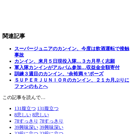
関連記事
スーパージュニアのカンイン、今度は飲酒運転で接触
事故
カンイン、来月５日現役入隊…３カ月早く志願
軍入隊カンインがアルバム参加…収益金全額寄付
訓練３週目のカンイン、‘余裕満々’ポーズ
ＳＵＰＥＲＪＵＮＩＯＲのカンイン、２１カ月ぶりに
ファンのもとへ
この記事を読んで…
131
腹立つ
131
腹立つ
8
悲しい
8
悲しい
78
すっきり
78
すっきり
39
興味深い
39
興味深い
22
役に立つ
22
役に立つ