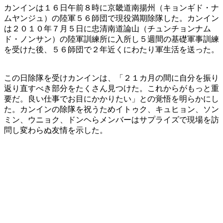
カンインは１６日午前８時に京畿道南揚州（キョンギド・ナ
ムヤンジュ）の陸軍５６師団で現役満期除隊した。カンイン
は２０１０年７月５日に忠清南道論山（チュンチョンナム
ド・ノンサン）の陸軍訓練所に入所し５週間の基礎軍事訓練
を受けた後、５６師団で２年近くにわたり軍生活を送った。
この日除隊を受けカンインは、「２１カ月の間に自分を振り
返り直すべき部分をたくさん見つけた。これからがもっと重
要だ。良い仕事でお目にかかりたい」との覚悟を明らかにし
た。カンインの除隊を祝うためイトゥク、キュヒョン、ソン
ミン、ウニョク、ドンヘらメンバーはサプライズで現場を訪
問し変わらぬ友情を示した。