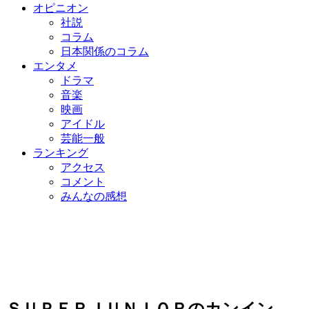
オピニオン
社説
コラム
日本関係のコラム
エンタメ
ドラマ
音楽
映画
アイドル
芸能一般
ランキング
アクセス
コメント
みんなの感想
ＳＵＰＥＲＪＵＮＩＯＲのカンイン、