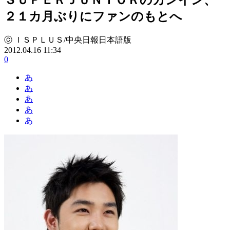
２１カ月ぶりにファンのもとへ
ⓒ ＩＳＰＬＵＳ/中央日報日本語版
2012.04.16 11:34
0
あ
あ
あ
あ
あ