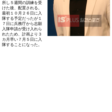
所し５週間の訓練を受
けた後、配置される。
最初１０月２６日に入
隊する予定だったが１
７日に兵務庁から志願
入隊申請が受け入れら
れたため、計画より３
カ月早い７月５日に入
隊することになった。