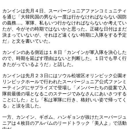
カンインは先月４日、スーパージュニアファンコミュニティ
を通じ「大韓民国の男なら一度は行かなければならない国防
の義務…。軍隊、私もいつ行かなければならないか考えてい
たが、今がその時期ではないかと思った。正確な日付はまだ
決まっていないが、それほど遠くない時期に入隊をする予定
だ」と文を書いていた。
カンインのある側近は１８日「カンインが軍入隊を決心した
ので、時期を延ばす理由はないと判断した。１日でも早く行
きたがっているようだ」と話した。
カンインは先月２３日にはソウル松坡区オリンピック公園オ
リンピックホールで行われたスーパージュニア公式ファンミ
ーティングにサプライズで登場し「メンバーたちの提案で入
隊前最後の場となるこのステージでみなさんにあいさつする
ことにした」とし「私は軍隊に行き、格好いい姿で帰ってく
る」と涙を流した。
一方、カンイン、ギボム、ハンギョンが抜けたスーパージュ
ニアは４枚目のアルバムのリードトラック「美人よ」で活動