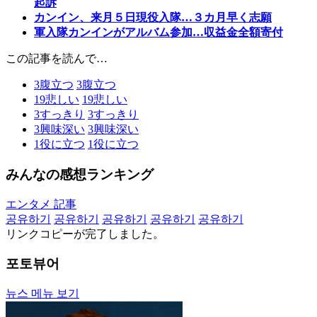
起訴
カンイン、来月５日現役入隊…３カ月早く志願
軍入隊カンインがアルバム参加…収益金全額寄付
この記事を読んで…
3
腹立つ
3
腹立つ
19
悲しい
19
悲しい
3
すっきり
3
すっきり
3
興味深い
3
興味深い
1
役に立つ
1
役に立つ
みんなの感想ランキング
エンタメ 記事
공유하기
공유하기
공유하기
공유하기
공유하기
リンクコピーが完了しました。
포토뷰어
뉴스 메뉴 보기