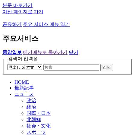
본문 바로가기
이전 페이지로 가기
공유하기
주요 서비스 메뉴 열기
주요서비스
중앙일보
메가메뉴로 돌아가기
닫기
검색어 입력폼
검색
HOME
最新記事
ニュース
政治
経済
国際・日本
北朝鮮
社会・文化
スポーツ