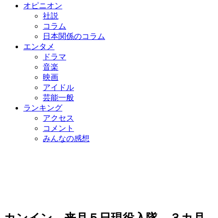
オピニオン
社説
コラム
日本関係のコラム
エンタメ
ドラマ
音楽
映画
アイドル
芸能一般
ランキング
アクセス
コメント
みんなの感想
カンイン、来月５日現役入隊…３カ月