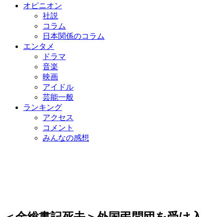
オピニオン
社説
コラム
日本関係のコラム
エンタメ
ドラマ
音楽
映画
アイドル
芸能一般
ランキング
アクセス
コメント
みんなの感想
＜金総書記死去＞外国弔問団を受け入