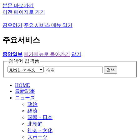
본문 바로가기
이전 페이지로 가기
공유하기
주요 서비스 메뉴 열기
주요서비스
중앙일보
메가메뉴로 돌아가기
닫기
검색어 입력폼
검색
HOME
最新記事
ニュース
政治
経済
国際・日本
北朝鮮
社会・文化
スポーツ