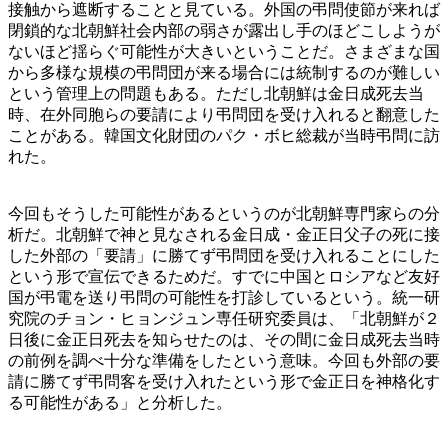
接触から遮断することと見ている。外国の弔問使節が来れば
閉鎖的な北朝鮮社会内部の弱さが露出し手のほどこしようが
ないほど揺らぐ可能性が大きいということだ。さまざまな国
から多様な規模の弔問団が来る場合には統制するのが難しい
という管理上の問題もある。ただし北朝鮮は金日成死去当
時、在外同胞らの要請により弔問団を受け入れると翻意した
ことがある。韓国文化財団のパク・ボヒ総裁が当時弔問に訪
れた。
今回もそうした可能性があるというのが北朝鮮専門家らの分
析だ。北朝鮮で神と見なされる金日成・金正日父子の死に接
した外部の「要請」に勝てず弔問団を受け入れることにした
という形で宣伝できるためだ。すでに中国とロシアなど友好
国が弔電を送り弔問の可能性を打診しているという。統一研
究院のチョン・ヒョンジュン専任研究委員は、「北朝鮮が２
日後に金正日死去を知らせたのは、その間に金日成死去当時
の前例を調べ十分な準備をしたという意味。今回も外部の要
請に勝てず弔問客を受け入れたという形で金正日を神格化す
る可能性がある」と分析した。