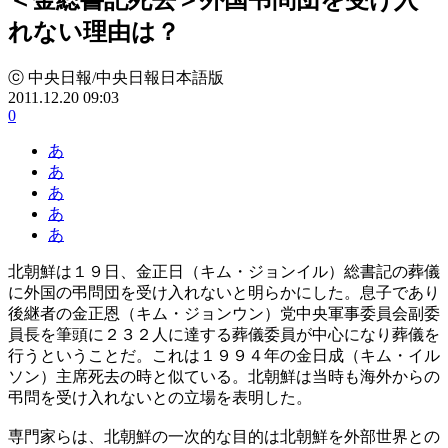
れない理由は？
ⓒ 中央日報/中央日報日本語版
2011.12.20 09:03
0
あ
あ
あ
あ
あ
北朝鮮は１９日、金正日（キム・ジョンイル）総書記の葬儀
に外国の弔問団を受け入れないと明らかにした。息子であり
後継者の金正恩（キム・ジョンウン）党中央軍事委員会副委
員長を筆頭に２３２人に達する葬儀委員が中心になり葬儀を
行うということだ。これは１９９４年の金日成（キム・イル
ソン）主席死去の時と似ている。北朝鮮は当時も海外からの
弔問を受け入れないとの立場を表明した。
専門家らは、北朝鮮の一次的な目的は北朝鮮を外部世界との