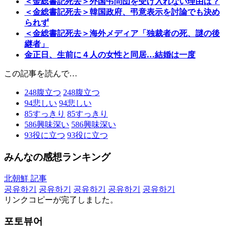
＜金総書記死去＞外国弔問団を受け入れない理由は？
＜金総書記死去＞韓国政府、弔意表示を討論でも決め
られず
＜金総書記死去＞海外メディア「独裁者の死、謎の後
継者」
金正日、生前に４人の女性と同居…結婚は一度
この記事を読んで…
248
腹立つ
248
腹立つ
94
悲しい
94
悲しい
85
すっきり
85
すっきり
586
興味深い
586
興味深い
93
役に立つ
93
役に立つ
みんなの感想ランキング
北朝鮮 記事
공유하기
공유하기
공유하기
공유하기
공유하기
リンクコピーが完了しました。
포토뷰어