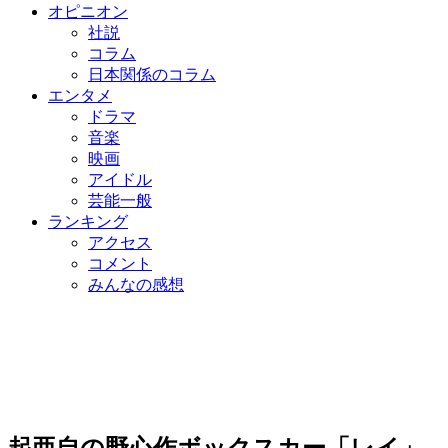
オピニオン
社説
コラム
日本関係のコラム
エンタメ
ドラマ
音楽
映画
アイドル
芸能一般
ランキング
アクセス
コメント
みんなの感想
起亜自の野心作ボックスカー「レイ」