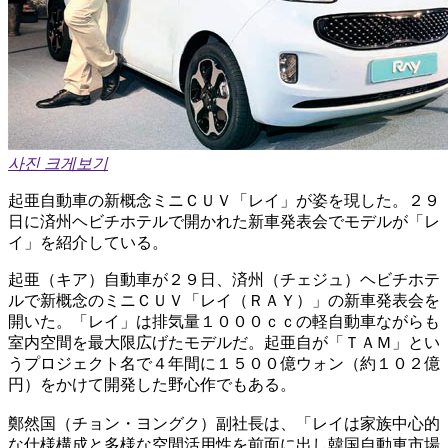
사진 크게보기
起亜自動車の新概念ミニＣＵＶ「レイ」が姿を現した。２９
日に済州ヘビチホテルで開かれた新車発表会でモデルが「レ
イ」を紹介している。
起亜（キア）自動車が２９日、済州（チェジュ）ヘビチホテ
ルで新概念のミニＣＵＶ「レイ（ＲＡＹ）」の新車発表会を
開いた。「レイ」は排気量１０００ｃｃの軽自動車ながらも
室内空間を最大限広げたモデルだ。起亜自が「ＴＡＭ」とい
うプロジェクト名で４年間に１５００億ウォン（約１０２億
円）をかけて開発した野心作でもある。
鄭然国（チョン・ヨングク）副社長は、「レイは家族中心的
な仕様構成と多様な空間活用性を前面に出し韓国自動車市場