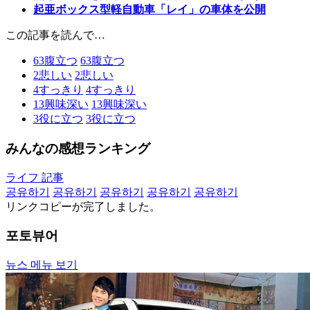
起亜ボックス型軽自動車「レイ」の車体を公開
この記事を読んで…
63
腹立つ
63
腹立つ
2
悲しい
2
悲しい
4
すっきり
4
すっきり
13
興味深い
13
興味深い
3
役に立つ
3
役に立つ
みんなの感想ランキング
ライフ 記事
공유하기
공유하기
공유하기
공유하기
공유하기
リンクコピーが完了しました。
포토뷰어
뉴스 메뉴 보기