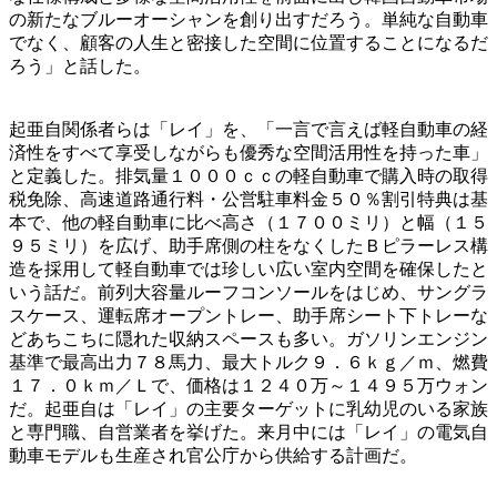
の新たなブルーオーシャンを創り出すだろう。単純な自動車
でなく、顧客の人生と密接した空間に位置することになるだ
ろう」と話した。
起亜自関係者らは「レイ」を、「一言で言えば軽自動車の経
済性をすべて享受しながらも優秀な空間活用性を持った車」
と定義した。排気量１０００ｃｃの軽自動車で購入時の取得
税免除、高速道路通行料・公営駐車料金５０％割引特典は基
本で、他の軽自動車に比べ高さ（１７００ミリ）と幅（１５
９５ミリ）を広げ、助手席側の柱をなくしたＢピラーレス構
造を採用して軽自動車では珍しい広い室内空間を確保したと
いう話だ。前列大容量ルーフコンソールをはじめ、サングラ
スケース、運転席オープントレー、助手席シート下トレーな
どあちこちに隠れた収納スペースも多い。ガソリンエンジン
基準で最高出力７８馬力、最大トルク９．６ｋｇ／ｍ、燃費
１７．０ｋｍ／Ｌで、価格は１２４０万～１４９５万ウォン
だ。起亜自は「レイ」の主要ターゲットに乳幼児のいる家族
と専門職、自営業者を挙げた。来月中には「レイ」の電気自
動車モデルも生産され官公庁から供給する計画だ。