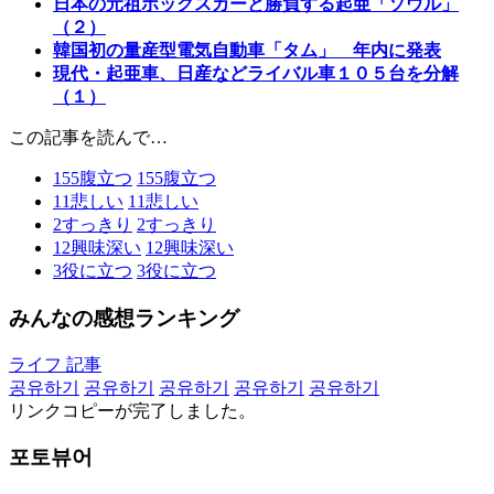
日本の元祖ボックスカーと勝負する起亜「ソウル」
（２）
韓国初の量産型電気自動車「タム」 年内に発表
現代・起亜車、日産などライバル車１０５台を分解
（１）
この記事を読んで…
155
腹立つ
155
腹立つ
11
悲しい
11
悲しい
2
すっきり
2
すっきり
12
興味深い
12
興味深い
3
役に立つ
3
役に立つ
みんなの感想ランキング
ライフ 記事
공유하기
공유하기
공유하기
공유하기
공유하기
リンクコピーが完了しました。
포토뷰어