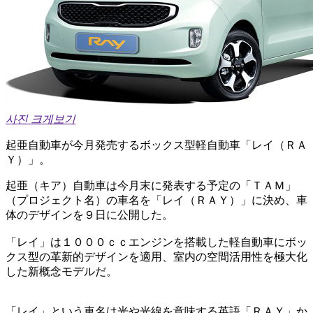
사진 크게보기
起亜自動車が今月発売するボックス型軽自動車「レイ（ＲＡ
Ｙ）」。
起亜（キア）自動車は今月末に発表する予定の「ＴＡＭ」
（プロジェクト名）の車名を「レイ（ＲＡＹ）」に決め、車
体のデザインを９日に公開した。
「レイ」は１０００ｃｃエンジンを搭載した軽自動車にボッ
クス型の革新的デザインを適用、室内の空間活用性を極大化
した新概念モデルだ。
「レイ」という車名は光や光線を意味する英語「ＲＡＹ」か