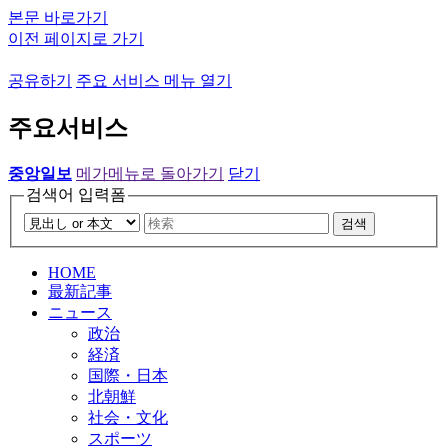
본문 바로가기
이전 페이지로 가기
공유하기
주요 서비스 메뉴 열기
주요서비스
중앙일보
메가메뉴로 돌아가기
닫기
검색어 입력폼
검색
HOME
最新記事
ニュース
政治
経済
国際・日本
北朝鮮
社会・文化
スポーツ