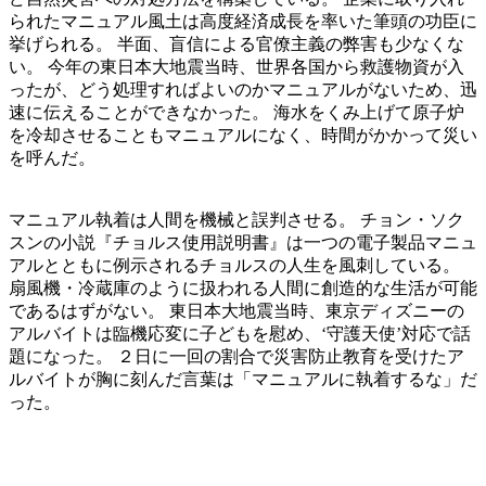
られたマニュアル風土は高度経済成長を率いた筆頭の功臣に
挙げられる。 半面、盲信による官僚主義の弊害も少なくな
い。 今年の東日本大地震当時、世界各国から救護物資が入
ったが、どう処理すればよいのかマニュアルがないため、迅
速に伝えることができなかった。 海水をくみ上げて原子炉
を冷却させることもマニュアルになく、時間がかかって災い
を呼んだ。
マニュアル執着は人間を機械と誤判させる。 チョン・ソク
スンの小説『チョルス使用説明書』は一つの電子製品マニュ
アルとともに例示されるチョルスの人生を風刺している。
扇風機・冷蔵庫のように扱われる人間に創造的な生活が可能
であるはずがない。 東日本大地震当時、東京ディズニーの
アルバイトは臨機応変に子どもを慰め、‘守護天使’対応で話
題になった。 ２日に一回の割合で災害防止教育を受けたア
ルバイトが胸に刻んだ言葉は「マニュアルに執着するな」だ
った。