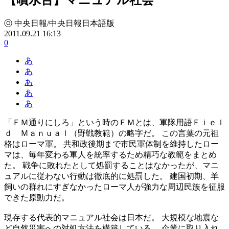
ⓒ 中央日報/中央日報日本語版
2011.09.21 16:13
0
あ
あ
あ
あ
あ
「ＦＭ通りにしろ」という時のＦＭとは、軍隊用語Ｆｉｅｌ
ｄ Ｍａｎｕａｌ（野戦教範）の略字だ。 この言葉の元祖
格はローマ軍。 共和政後期まで市民軍体制を維持したロー
マは、毎年変わる軍人を統率するため精巧な教範をまとめ
た。 戦争に敗れたとして処罰することはなかったが、マニ
ュアルに従わない行動は徹底的に処罰した。 建国初期、羊
飼いの群れにすぎなかったローマ人が強力な周辺民族を征服
できた原動力だ。
現存する代表的マニュアル社会は日本だ。 大規模な地震な
ど自然災害への対処方法を構築している。 企業に取り入れ