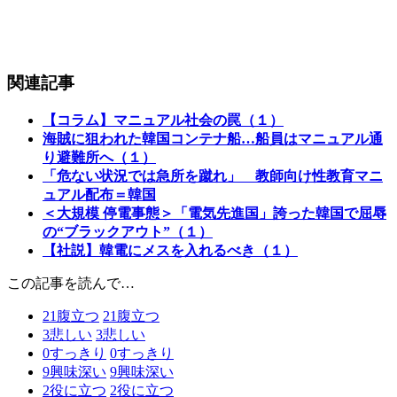
関連記事
【コラム】マニュアル社会の罠（１）
海賊に狙われた韓国コンテナ船…船員はマニュアル通
り避難所へ（１）
「危ない状況では急所を蹴れ」 教師向け性教育マニ
ュアル配布＝韓国
＜大規模 停電事態＞「電気先進国」誇った韓国で屈辱
の“ブラックアウト”（１）
【社説】韓電にメスを入れるべき（１）
この記事を読んで…
21
腹立つ
21
腹立つ
3
悲しい
3
悲しい
0
すっきり
0
すっきり
9
興味深い
9
興味深い
2
役に立つ
2
役に立つ