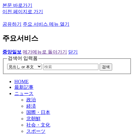
본문 바로가기
이전 페이지로 가기
공유하기
주요 서비스 메뉴 열기
주요서비스
중앙일보
메가메뉴로 돌아가기
닫기
검색어 입력폼
검색
HOME
最新記事
ニュース
政治
経済
国際・日本
北朝鮮
社会・文化
スポーツ