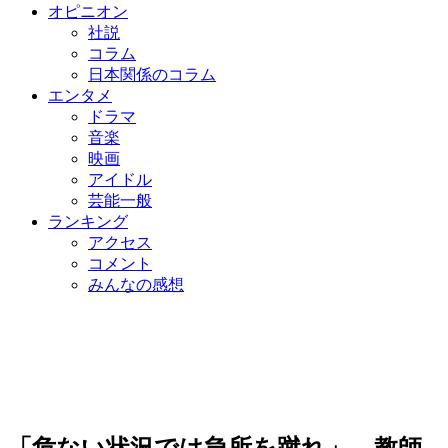
オピニオン
社説
コラム
日本関係のコラム
エンタメ
ドラマ
音楽
映画
アイドル
芸能一般
ランキング
アクセス
コメント
みんなの感想
「危ない状況では急所を蹴れ」 教師