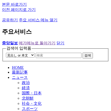
본문 바로가기
이전 페이지로 가기
공유하기
주요 서비스 메뉴 열기
주요서비스
중앙일보
메가메뉴로 돌아가기
닫기
검색어 입력폼
검색
HOME
最新記事
ニュース
政治
経済
国際・日本
北朝鮮
社会・文化
スポーツ