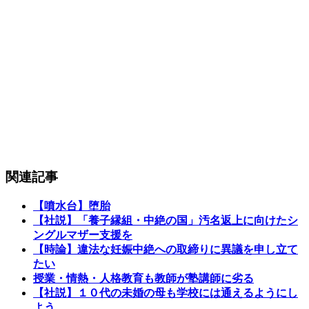
関連記事
【噴水台】堕胎
【社説】「養子縁組・中絶の国」汚名返上に向けたシ
ングルマザー支援を
【時論】違法な妊娠中絶への取締りに異議を申し立て
たい
授業・情熱・人格教育も教師が塾講師に劣る
【社説】１０代の未婚の母も学校には通えるようにし
よう