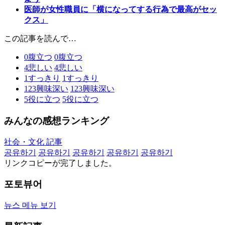
医師が女性職員に「横になってする行為で最高がセッ
クス」
この記事を読んで…
0
腹立つ
0
腹立つ
4
悲しい
4
悲しい
1
すっきり
1
すっきり
123
興味深い
123
興味深い
5
役に立つ
5
役に立つ
みんなの感想ランキング
社会・文化 記事
공유하기
공유하기
공유하기
공유하기
공유하기
リンクコピーが完了しました。
포토뷰어
뉴스 메뉴 보기