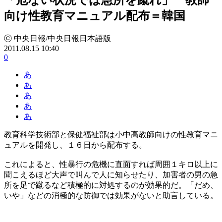
向け性教育マニュアル配布＝韓国
ⓒ 中央日報/中央日報日本語版
2011.08.15 10:40
0
あ
あ
あ
あ
あ
教育科学技術部と保健福祉部は小中高教師向けの性教育マニ
ュアルを開発し、１６日から配布する。
これによると、性暴行の危機に直面すれば周囲１キロ以上に
聞こえるほど大声で叫んで人に知らせたり、加害者の男の急
所を足で蹴るなど積極的に対処するのが効果的だ。「だめ、
いや」などの消極的な防御では効果がないと助言している。