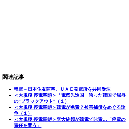
関連記事
韓電－日本住友商事、ＵＡＥ発電所を共同受注
＜大規模 停電事態＞「電気先進国」誇った韓国で屈辱
の“ブラックアウト”（１）
＜大規模 停電事態＞韓電が免責？被害補償をめぐる論
争（１）
＜大規模 停電事態＞李大統領が韓電で叱責…「停電の
責任を問う」