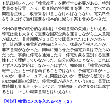
も汎政権レベルで「韓電改革」を断行する必要がある。特別
委員会を設置したり、監査院の特別監査を通して、すべての
問題を点検し、改善策を用意しなければならない。電気料金
を引き上げて過剰需要を根本的に減らす案も含めるべきだ。
今回の事態の核心的な原因は「公職意識の欠如」といえる。
韓電は最も大きくて重要な国家企業を運営しながら主人意識
が緩んだ。非常期間が２３日まで延長されたにもかかわら
ず、計画通り発電所の整備に入った。猛暑が予報されたが、
非常意識がなかった。国民に知らせた予備電力量はでたらめ
だった。事前に停電を通知したり、停電対象を選別する重要
性もよく理解していなかった。自分の家のことなら、これほ
どずさんな対応はしなかったはずだ。知経部も「韓電が虚偽
報告した」と一線を画することではない。予備電力量が正し
いのか、非常マニュアルに問題はないか、普段から監視する
のは知経部の役割だ。停電大乱が起きたというのに、長官は
数時間も青瓦台（チョンワデ、大統領府）の夕食会に出席す
るとは、正しい職業意識とはいえない。
【社説】韓電にメスを入れるべき（２）