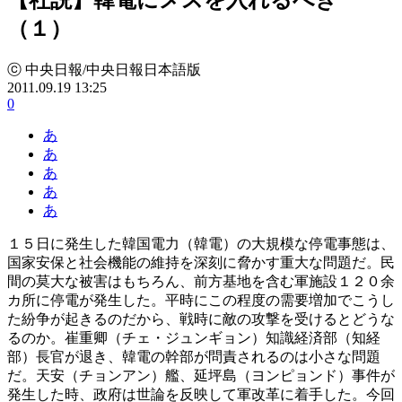
（１）
ⓒ 中央日報/中央日報日本語版
2011.09.19 13:25
0
あ
あ
あ
あ
あ
１５日に発生した韓国電力（韓電）の大規模な停電事態は、
国家安保と社会機能の維持を深刻に脅かす重大な問題だ。民
間の莫大な被害はもちろん、前方基地を含む軍施設１２０余
カ所に停電が発生した。平時にこの程度の需要増加でこうし
た紛争が起きるのだから、戦時に敵の攻撃を受けるとどうな
るのか。崔重卿（チェ・ジュンギョン）知識経済部（知経
部）長官が退き、韓電の幹部が問責されるのは小さな問題
だ。天安（チョンアン）艦、延坪島（ヨンピョンド）事件が
発生した時、政府は世論を反映して軍改革に着手した。今回