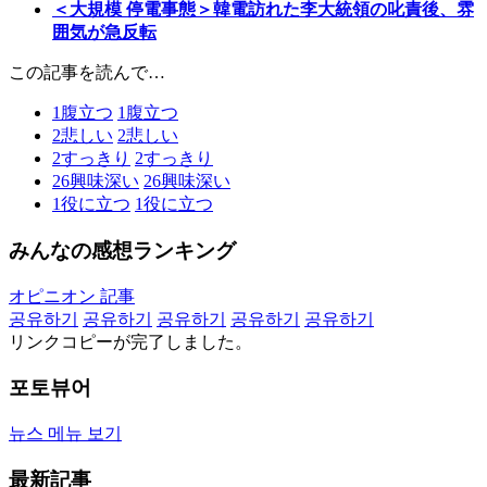
＜大規模 停電事態＞韓電訪れた李大統領の叱責後、雰
囲気が急反転
この記事を読んで…
1
腹立つ
1
腹立つ
2
悲しい
2
悲しい
2
すっきり
2
すっきり
26
興味深い
26
興味深い
1
役に立つ
1
役に立つ
みんなの感想ランキング
オピニオン 記事
공유하기
공유하기
공유하기
공유하기
공유하기
リンクコピーが完了しました。
포토뷰어
뉴스 메뉴 보기
最新記事