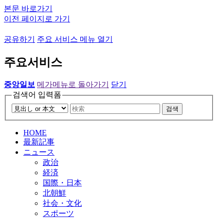
본문 바로가기
이전 페이지로 가기
공유하기
주요 서비스 메뉴 열기
주요서비스
중앙일보
메가메뉴로 돌아가기
닫기
검색어 입력폼
검색
HOME
最新記事
ニュース
政治
経済
国際・日本
北朝鮮
社会・文化
スポーツ